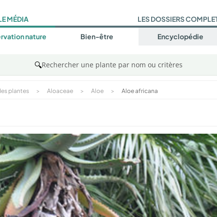
LE MÉDIA
LES DOSSIERS COMPLE
rvation nature
Bien-être
Encyclopédie
🔍
Rechercher une plante par nom ou critères
es plantes
>
Aloaceae
>
Aloe
>
Aloe africana