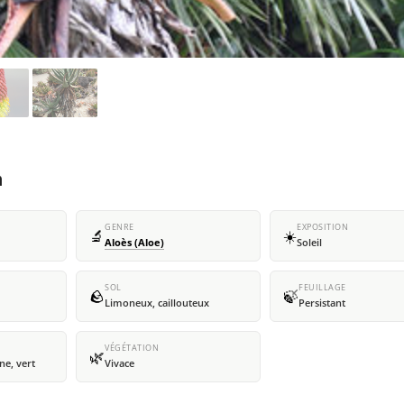
a
GENRE
EXPOSITION
🔬
☀️
Aloès (Aloe)
Soleil
SOL
FEUILLAGE
🪨
🍃
Limoneux, caillouteux
Persistant
VÉGÉTATION
🌿
ne, vert
Vivace