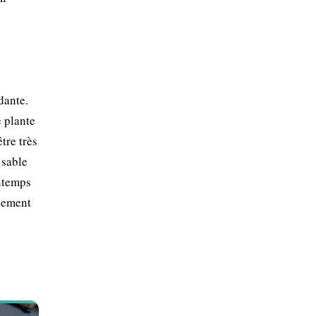
dante.
e plante
tre très
 sable
intemps
ssement