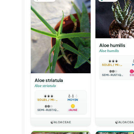
Aloe humilis
Aloe humilis
☀️
☀️
☀️

SOLEIL / MI-OMBRE
❄️
❄️
❄️
SEMI-RUSTIQUE
CO
Aloe striatula
Aloe striatula
☀️
☀️
☀️
💧
💧
💧
SOLEIL / MI-OMBRE
MOYEN
❄️
❄️
❄️
SEMI-RUSTIQUE
JAUNE
🍃
ALOACEAE
🍃
ALOACEA