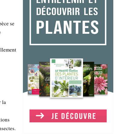
pèce se
e
ellement
 la
tions
nsectes.