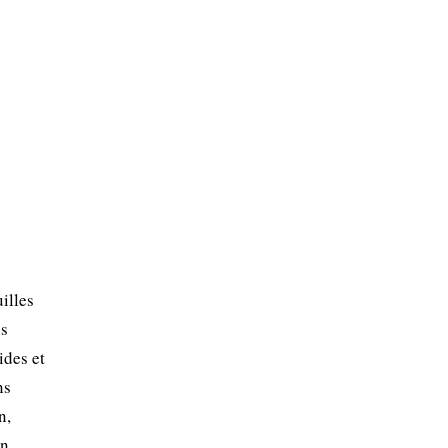
illes
ns
ides et
ns
n,
en