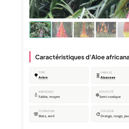
Caractéristiques d'Aloe african
TYPE
FAMILLE
🌳
🧬
Arbre
Aloaceae
ARROSAGE
RUSTICITÉ
💧
❄️
Faible, moyen
Semi-rustique
FLORAISON
COULEUR
🌸
🎨
Mars, avril
Orange, rouge, jau