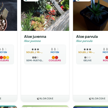
Aloe juvenna
Aloe parvula
Aloe juvenna
Aloe parvula

💧
💧
☀️
☀️
☀️
💧
💧
💧
☀️
☀️
☀️
💧

MOYEN
SOLEIL / MI-OMBRE
MOYEN
SOLEIL / MI-OMBRE
MOY
❄️
❄️
❄️
❄️
❄️
❄️
ULEURS
SEMI-RUSTIQUE
COULEURS
GÉLIVE
ROU
E
🍃
ALOACEAE
🍃
ALOACEAE