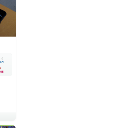

💧
EN
GE