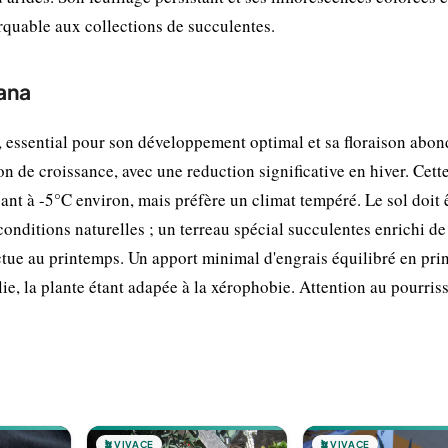
rquable aux collections de succulentes.
cana
l, essential pour son développement optimal et sa floraison abon
on de croissance, avec une reduction significative en hiver. Cett
ant à -5°C environ, mais préfère un climat tempéré. Le sol doit ê
onditions naturelles ; un terreau spécial succulentes enrichi de
ctue au printemps. Un apport minimal d'engrais équilibré en pr
ablie, la plante étant adapée à la xérophobie. Attention au pourri
🪴
VIVACE
🪴
VIVACE