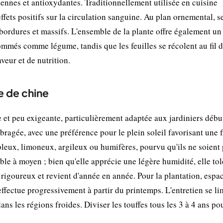
biennes et antioxydantes. Traditionnellement utilisée en cuisine
 effets positifs sur la circulation sanguine. Au plan ornemental, se
bordures et massifs. L'ensemble de la plante offre également u
ommés comme légume, tandis que les feuilles se récolent au fil 
veur et de nutrition.
e de chine
 et peu exigeante, particulièrement adaptée aux jardiniers débu
ragée, avec une préférence pour le plein soleil favorisant une f
ableux, limoneux, argileux ou humifères, pourvu qu'ils ne soient
ble à moyen ; bien qu'elle apprécie une légère humidité, elle tol
 rigoureux et revient d'année en année. Pour la plantation, espac
'effectue progressivement à partir du printemps. L'entretien se li
ans les régions froides. Diviser les touffes tous les 3 à 4 ans po