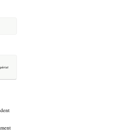
périal
èdent
mment