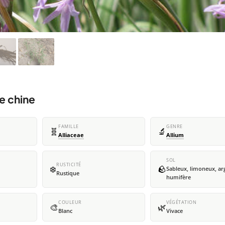
e chine
FAMILLE
GENRE
🧬
🔬
Alliaceae
Allium
SOL
RUSTICITÉ
❄️
🪨
Sableux, limoneux, arg
Rustique
humifère
COULEUR
VÉGÉTATION
🎨
🌿
Blanc
Vivace