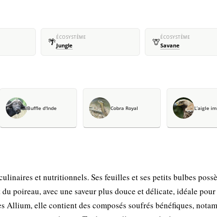
ÉCOSYSTÈME
ÉCOSYSTÈME
🌴
🦒
Jungle
Savane
Buffle d'Inde
Cobra Royal
L’aigle im
ulinaires et nutritionnels. Ses feuilles et ses petits bulbes poss
t du poireau, avec une saveur plus douce et délicate, idéale pour
les Allium, elle contient des composés soufrés bénéfiques, nota