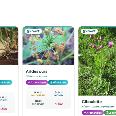
🪴
VIVACE
🪴
VIVACE
Ail des ours
Allium ursinum
🌱
💊
dicinale
Aromatique
Médicinale
☀️
☀️
☀️
💧
💧
💧
MI-OMBRE
MOYEN

💧
💧
MOYEN
Ciboulette
❄️
❄️
❄️
RUSTIQUE
BLANC
Allium schoenoprasum
BLANC
🌱
🥬
Aromatique
Légu