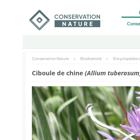
Conse
Conservation Nature
>
Biodiversité
>
Encyclopédie d
Ciboule de chine
(Allium tuberosum