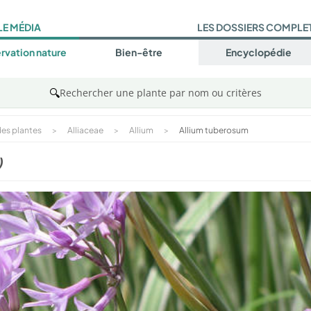
LE MÉDIA
LES DOSSIERS COMPLE
rvation nature
Bien-être
Encyclopédie
🔍
Rechercher une plante par nom ou critères
es plantes
>
Alliaceae
>
Allium
>
Allium tuberosum
)