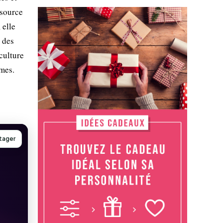
ssource
 elle
 des
culture
mes.