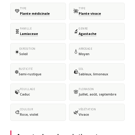
TYPE
TYPE
💚
🌺
Plante médicinale
Plante vivace
FAMILLE
GENRE
🧬
🔬
Lamiaceae
Agastache
EXPOSITION
ARROSAGE
☀️
💧
Soleil
Moyen
RUSTICITÉ
SOL
❄️
🪨
Semi-rustique
Sableux, limoneux
FEUILLAGE
FLORAISON
🍃
🌸
Caduc
Juillet, août, septembre
COULEUR
VÉGÉTATION
🎨
🌿
Rose, violet
Vivace