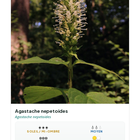
Agastache nepetoides
Agastache nepetoides
☀️
☀️
☀️
💧
💧
💧
SOLEIL / MI-OMBRE
MOYEN
❄️
❄️
❄️