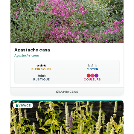
Agastache cana
Agastache cana
☀️
☀️
☀️
💧
💧
💧
PLEIN SOLEIL
MOYEN
❄️
❄️
❄️
RUSTIQUE
COULEURS
🍃
LAMIACEAE
🪴
VIVACE