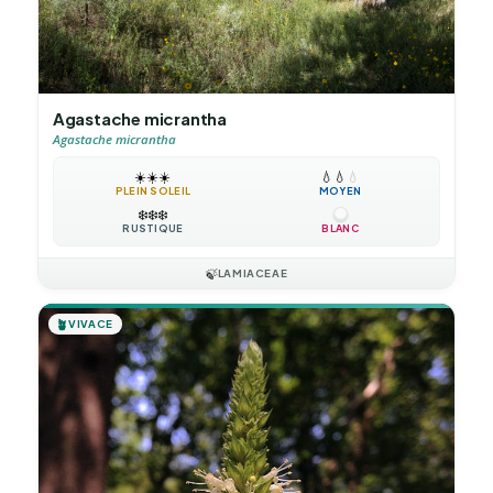
Agastache micrantha
Agastache micrantha
☀️
☀️
☀️
💧
💧
💧
PLEIN SOLEIL
MOYEN
❄️
❄️
❄️
RUSTIQUE
BLANC
🍃
LAMIACEAE
🪴
VIVACE