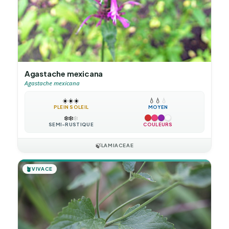
Agastache mexicana
Agastache mexicana
☀️
☀️
☀️
💧
💧
💧
PLEIN SOLEIL
MOYEN
❄️
❄️
❄️
SEMI-RUSTIQUE
COULEURS
🍃
LAMIACEAE
🪴
VIVACE