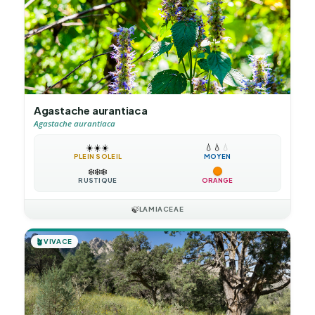
Agastache aurantiaca
Agastache aurantiaca
☀️
☀️
☀️
💧
💧
💧
PLEIN SOLEIL
MOYEN
❄️
❄️
❄️
RUSTIQUE
ORANGE
🍃
LAMIACEAE
🪴
VIVACE