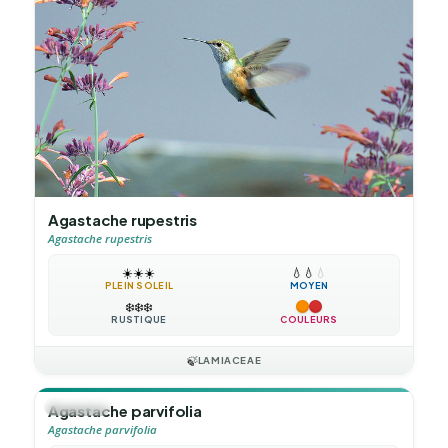
Agastache rupestris
Agastache rupestris
☀️
☀️
☀️
💧
💧
💧
PLEIN SOLEIL
MOYEN
❄️
❄️
❄️
RUSTIQUE
COULEURS
🍃
LAMIACEAE
🪴
VIVACE
Agastache parvifolia
Agastache parvifolia