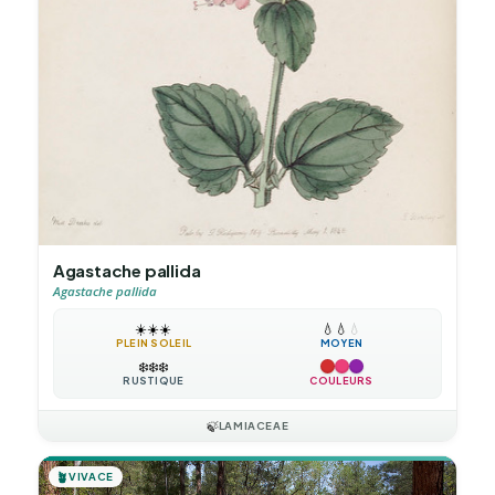
Agastache pallida
Agastache pallida
☀️
☀️
☀️
💧
💧
💧
PLEIN SOLEIL
MOYEN
❄️
❄️
❄️
RUSTIQUE
COULEURS
🍃
LAMIACEAE
🪴
VIVACE