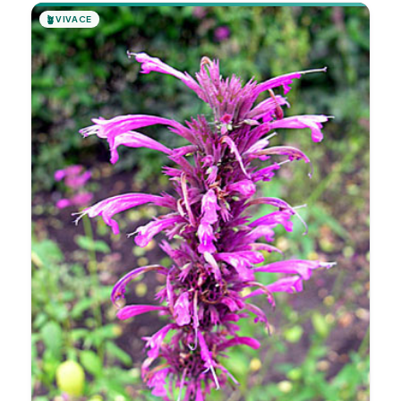
🪴
VIVACE