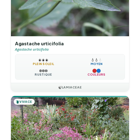
Agastache urticifolia
Agastache urticifolia
☀️
☀️
☀️
💧
💧
💧
PLEIN SOLEIL
MOYEN
❄️
❄️
❄️
RUSTIQUE
COULEURS
🍃
LAMIACEAE
🪴
VIVACE