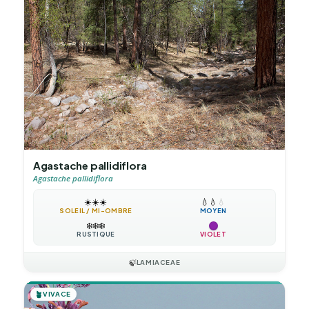
Agastache pallidiflora
Agastache pallidiflora
☀️
☀️
☀️
💧
💧
💧
SOLEIL / MI-OMBRE
MOYEN
❄️
❄️
❄️
RUSTIQUE
VIOLET
🍃
LAMIACEAE
🪴
VIVACE