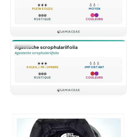
☀️
☀️
☀️
💧
💧
💧
PLEIN SOLEIL
MOYEN
❄️
❄️
❄️
RUSTIQUE
COULEURS
🍃
LAMIACEAE
🪴
VIVACE
Agastache scrophulariifolia
Agastache scrophulariifolia
☀️
☀️
☀️
💧
💧
💧
SOLEIL / MI-OMBRE
IMPORTANT
❄️
❄️
❄️
RUSTIQUE
COULEURS
🍃
LAMIACEAE