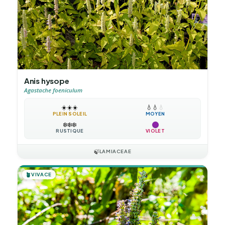
Anis hysope
Agastache foeniculum
☀️
☀️
☀️
💧
💧
💧
PLEIN SOLEIL
MOYEN
❄️
❄️
❄️
RUSTIQUE
VIOLET
🍃
LAMIACEAE
🪴
VIVACE