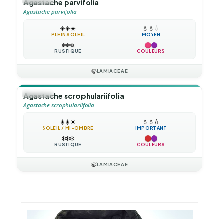
🪴
VIVACE
Agastache parvifolia
Agastache parvifolia
☀️
☀️
☀️
💧
💧
💧
PLEIN SOLEIL
MOYEN
❄️
❄️
❄️
RUSTIQUE
COULEURS
🍃
LAMIACEAE
🪴
VIVACE
Agastache scrophulariifolia
Agastache scrophulariifolia
☀️
☀️
☀️
💧
💧
💧
SOLEIL / MI-OMBRE
IMPORTANT
❄️
❄️
❄️
RUSTIQUE
COULEURS
🍃
LAMIACEAE