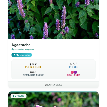
Agastache
Agastache rugosa
💊
Médicinale
☀️
☀️
☀️
💧
💧
💧
PLEIN SOLEIL
MOYEN
❄️
❄️
❄️
SEMI-RUSTIQUE
COULEURS
🍃
LAMIACEAE
🪴
VIVACE