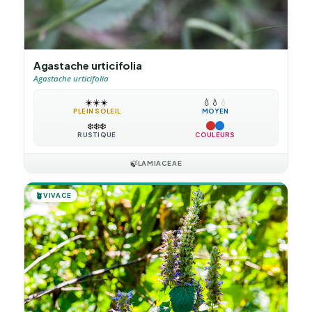
Agastache urticifolia
Agastache urticifolia
☀️
☀️
☀️
💧
💧
💧
PLEIN SOLEIL
MOYEN
❄️
❄️
❄️
RUSTIQUE
COULEURS
🍃
LAMIACEAE
🪴
VIVACE