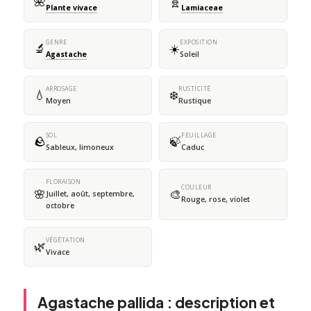
🌺
🧬
Plante vivace
Lamiaceae
GENRE
EXPOSITION
🔬
☀️
Agastache
Soleil
ARROSAGE
RUSTICITÉ
💧
❄️
Moyen
Rustique
SOL
FEUILLAGE
🪨
🍃
Sableux, limoneux
Caduc
FLORAISON
COULEUR
🌸
🎨
Juillet, août, septembre,
Rouge, rose, violet
octobre
VÉGÉTATION
🌿
Vivace
Agastache pallida : description et