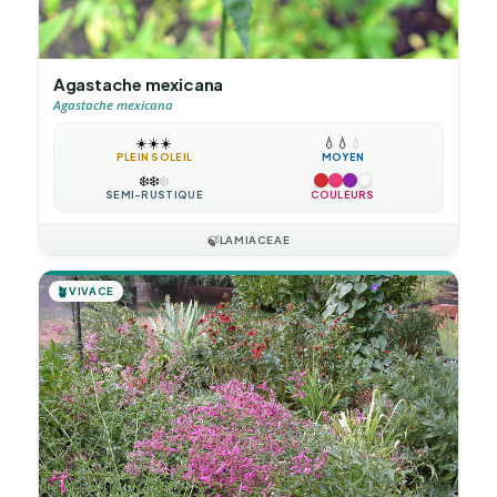
Agastache mexicana
Agastache mexicana
☀️
☀️
☀️
💧
💧
💧
PLEIN SOLEIL
MOYEN
❄️
❄️
❄️
SEMI-RUSTIQUE
COULEURS
🍃
LAMIACEAE
🪴
VIVACE