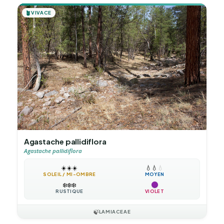
🪴
VIVACE
Agastache pallidiflora
Agastache pallidiflora
☀️
☀️
☀️
💧
💧
💧
SOLEIL / MI-OMBRE
MOYEN
❄️
❄️
❄️
RUSTIQUE
VIOLET
🍃
LAMIACEAE