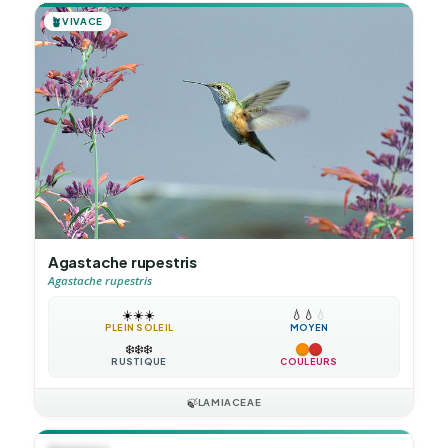
🪴
VIVACE
Agastache rupestris
Agastache rupestris
☀️
☀️
☀️
💧
💧
💧
PLEIN SOLEIL
MOYEN
❄️
❄️
❄️
RUSTIQUE
COULEURS
🍃
LAMIACEAE