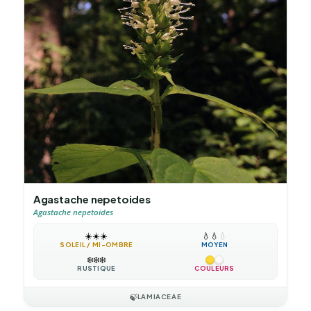
Agastache nepetoides
Agastache nepetoides
☀️
☀️
☀️
💧
💧
💧
SOLEIL / MI-OMBRE
MOYEN
❄️
❄️
❄️
RUSTIQUE
COULEURS
🍃
LAMIACEAE