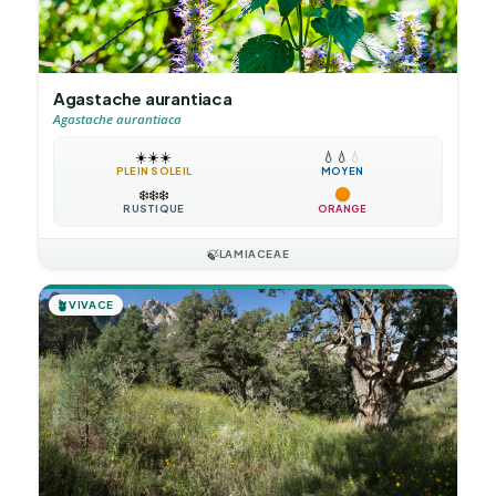
Agastache aurantiaca
Agastache aurantiaca
☀️
☀️
☀️
💧
💧
💧
PLEIN SOLEIL
MOYEN
❄️
❄️
❄️
RUSTIQUE
ORANGE
🍃
LAMIACEAE
🪴
VIVACE