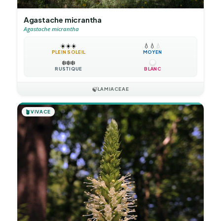
Agastache micrantha
Agastache micrantha
☀️
☀️
☀️
💧
💧
💧
PLEIN SOLEIL
MOYEN
❄️
❄️
❄️
RUSTIQUE
BLANC
🍃
LAMIACEAE
🪴
VIVACE