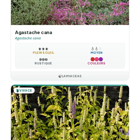
Agastache cana
Agastache cana
☀️
☀️
☀️
💧
💧
💧
PLEIN SOLEIL
MOYEN
❄️
❄️
❄️
RUSTIQUE
COULEURS
🍃
LAMIACEAE
🪴
VIVACE