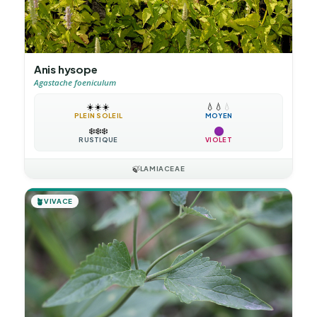
Anis hysope
Agastache foeniculum
☀️
☀️
☀️
💧
💧
💧
PLEIN SOLEIL
MOYEN
❄️
❄️
❄️
RUSTIQUE
VIOLET
🍃
LAMIACEAE
🪴
VIVACE