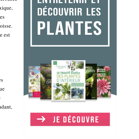
xique,
Ses
oisse.
e est
es
que
e
ndant,