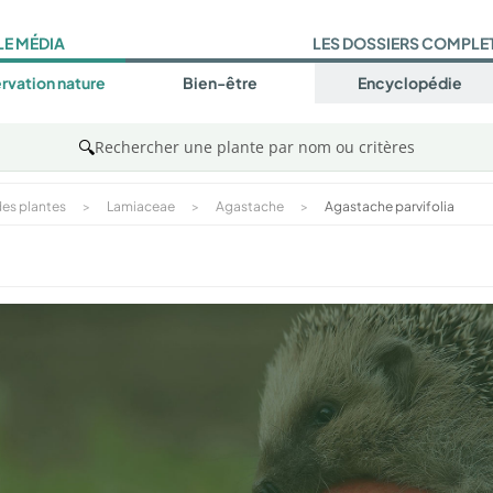
LE MÉDIA
LES DOSSIERS COMPLE
rvation nature
Bien-être
Encyclopédie
🔍
Rechercher une plante par nom ou critères
es plantes
>
Lamiaceae
>
Agastache
>
Agastache parvifolia