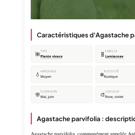
Caractéristiques d'Agastache pa
TYPE
FAMILLE
🌺
🧬
Plante vivace
Lamiaceae
ARROSAGE
RUSTICITÉ
💧
❄️
Moyen
Rustique
FLORAISON
COULEUR
🌸
🎨
Mai, juin
Rose, violet
Agastache parvifolia : descript
Agastache parvifolia, communément appelée Anis 