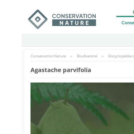
Conse
Conservation Nature
>
Biodiversité
>
Encyclopédie d
Agastache parvifolia