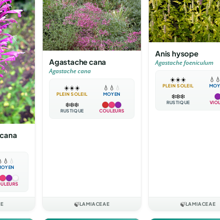
Anis hysope
Agastache cana
Agastache foeniculum
Agastache cana
☀️
☀️
☀️
💧

PLEIN SOLEIL
MOY
☀️
☀️
☀️
💧
💧
💧
PLEIN SOLEIL
MOYEN
❄️
❄️
❄️
RUSTIQUE
VIO
❄️
❄️
❄️
RUSTIQUE
COULEURS
icana

💧
💧
MOYEN
ULEURS
AE
🍃
LAMIACEAE
🍃
LAMIACEAE