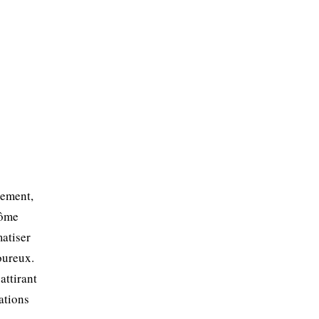
lement,
rôme
matiser
oureux.
attirant
ations