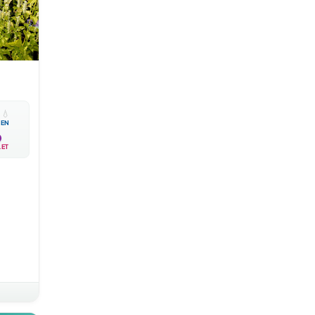

💧
EN
LET