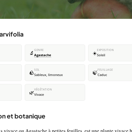
rvifolia
GENRE
EXPOSITION
🔬
☀️
Agastache
Soleil
SOL
FEUILLAGE
🪨
🍃
Sableux, limoneux
Caduc
VÉGÉTATION
🌿
Vivace
ion et botanique
vivace ou Agastache à petites feuilles, est une plante vivace 