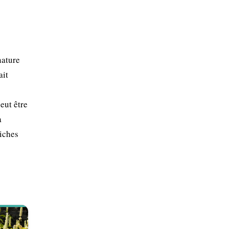
nature
ait
eut être
a
riches