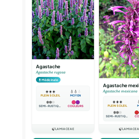
Agastache
Agastache rugosa
💊
Médicinale
Agastache mex
Agastache mexicana
☀️
☀️
☀️
💧
💧
💧
PLEIN SOLEIL
MOYEN
☀️
☀️
☀️

❄️
❄️
❄️
PLEIN SOLEIL
SEMI-RUSTIQUE
COULEURS
❄️
❄️
❄️
SEMI-RUSTIQUE
CO
🍃
LAMIACEAE
🍃
LAMIACE