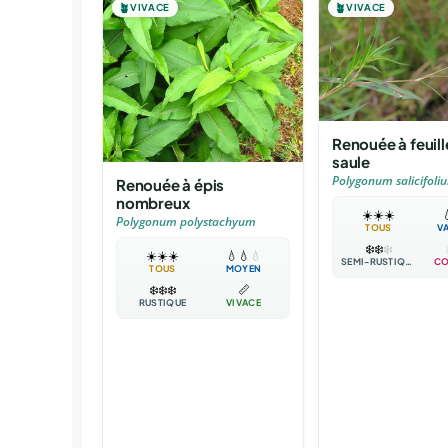
🪴
VIVACE
🪴
VIVACE
Renouée à feuill
saule
Polygonum salicifoli
Renouée à épis
nombreux
☀️
☀️
☀️

Polygonum polystachyum
TOUS
V
❄️
❄️
❄️
☀️
☀️
☀️
💧
💧
💧
SEMI-RUSTIQUE
CO
TOUS
MOYEN
❄️
❄️
❄️
📏
RUSTIQUE
VIVACE