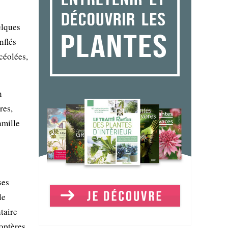
elques
nflés
ncéolées,
n
res,
amille
ses
le
taire
optères.