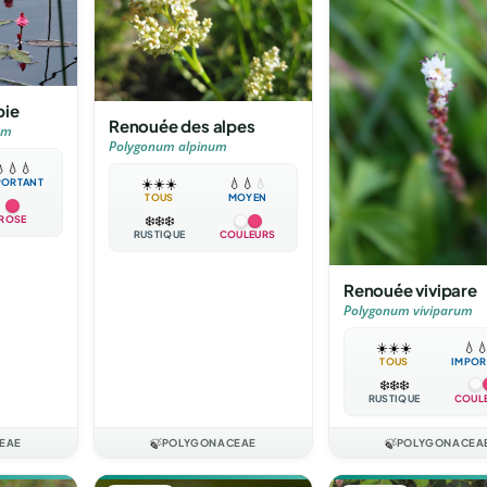
bie
Renouée des alpes
um
Polygonum alpinum

💧
💧
☀️
☀️
☀️
💧
💧
💧
PORTANT
TOUS
MOYEN
❄️
❄️
❄️
ROSE
RUSTIQUE
COULEURS
Renouée vivipare
Polygonum viviparum
☀️
☀️
☀️
💧

TOUS
IMPOR
❄️
❄️
❄️
RUSTIQUE
COUL
EAE
🍃
POLYGONACEAE
🍃
POLYGONACEA