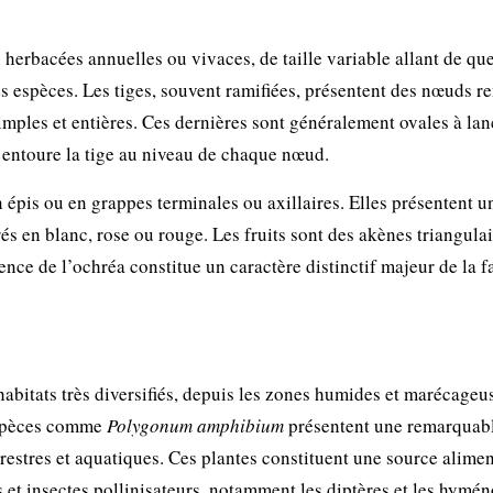
 herbacées annuelles ou vivaces, de taille variable allant de qu
s espèces. Les tiges, souvent ramifiées, présentent des nœuds re
 simples et entières. Ces dernières sont généralement ovales à la
entoure la tige au niveau de chaque nœud.
en épis ou en grappes terminales ou axillaires. Elles présentent u
s en blanc, rose ou rouge. Les fruits sont des akènes triangulai
ence de l’ochréa constitue un caractère distinctif majeur de la f
abitats très diversifiés, depuis les zones humides et marécageu
 espèces comme
Polygonum amphibium
présentent une remarquab
restres et aquatiques. Ces plantes constituent une source alimen
t insectes pollinisateurs, notamment les diptères et les hymén