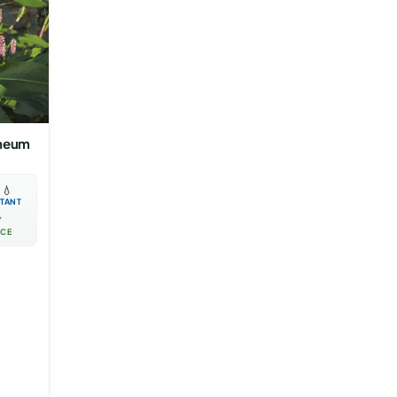
neum

💧
TANT

ACE