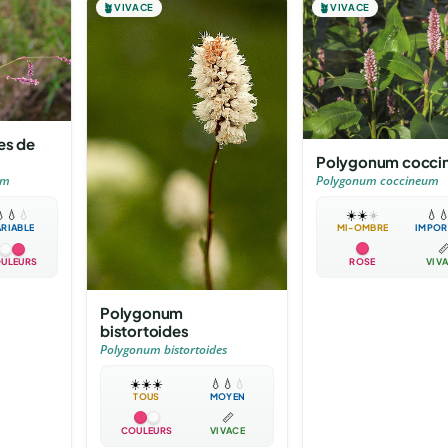
🪴
VIVACE
🪴
VIVACE
es de
Polygonum cocci
Polygonum coccineum
um
☀️
☀️
☀️
💧


💧
💧
MI-OMBRE
IMPOR
ARIABLE

ROSE
VIV
ULEURS
Polygonum
bistortoides
Polygonum bistortoides
☀️
☀️
☀️
💧
💧
💧
TOUS
MOYEN
📏
COULEURS
VIVACE