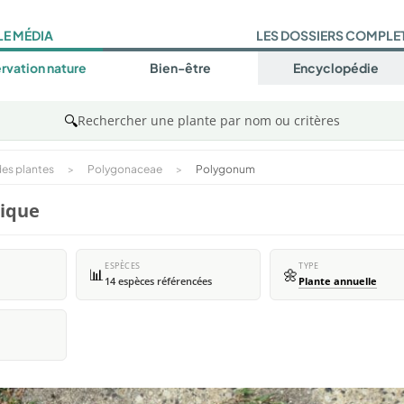
LE MÉDIA
LES DOSSIERS COMPLE
rvation nature
Bien-être
Encyclopédie
🔍
Rechercher une plante par nom ou critères
es plantes
>
Polygonaceae
>
Polygonum
nique
ESPÈCES
TYPE
📊
🌼
14 espèces référencées
Plante annuelle