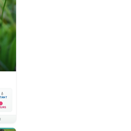

💧
TANT
EURS
E