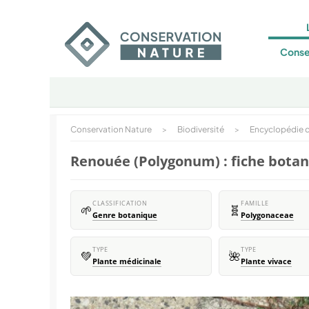
Conse
Conservation Nature
>
Biodiversité
>
Encyclopédie d
Renouée (Polygonum) : fiche bota
CLASSIFICATION
FAMILLE
🌱
🧬
Genre botanique
Polygonaceae
TYPE
TYPE
💚
🌺
Plante médicinale
Plante vivace