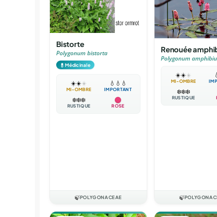
Bistorte
Renouée amphi
Polygonum bistorta
Polygonum amphibi
💊
Médicinale
☀️
☀️
☀️

MI-OMBRE
IM
☀️
☀️
☀️
💧
💧
💧
MI-OMBRE
IMPORTANT
❄️
❄️
❄️
RUSTIQUE
❄️
❄️
❄️
RUSTIQUE
ROSE
🍃
POLYGONACEAE
🍃
POLYGONAC