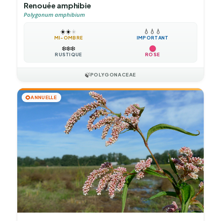
Renouée amphibie
Polygonum amphibium
☀️
☀️
☀️
💧
💧
💧
MI-OMBRE
IMPORTANT
❄️
❄️
❄️
RUSTIQUE
ROSE
🍃
POLYGONACEAE
🌻
ANNUELLE