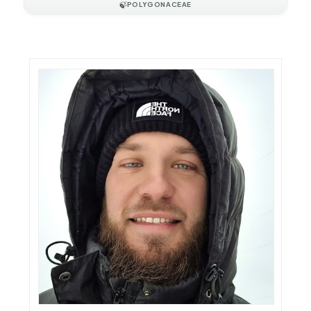
🍃
POLYGONACEAE