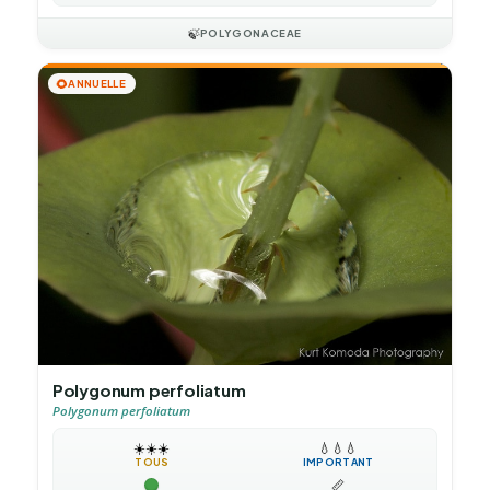
🍃
POLYGONACEAE
🌻
ANNUELLE
Polygonum perfoliatum
Polygonum perfoliatum
☀️
☀️
☀️
💧
💧
💧
TOUS
IMPORTANT
📏