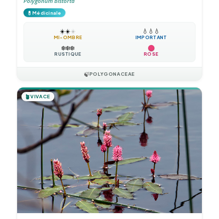
Polygonum bistorta
💊
Médicinale
☀️
☀️
☀️
💧
💧
💧
MI-OMBRE
IMPORTANT
❄️
❄️
❄️
RUSTIQUE
ROSE
🍃
POLYGONACEAE
🪴
VIVACE