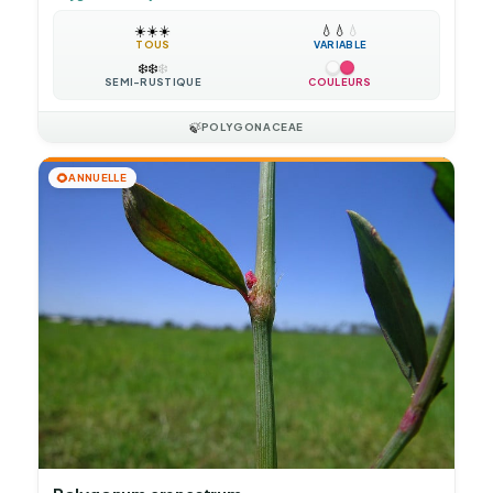
☀️
☀️
☀️
💧
💧
💧
TOUS
VARIABLE
❄️
❄️
❄️
SEMI-RUSTIQUE
COULEURS
🍃
POLYGONACEAE
🌻
ANNUELLE