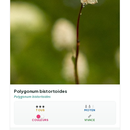
Polygonum bistortoides
Polygonum bistortoides
☀️
☀️
☀️
💧
💧
💧
TOUS
MOYEN
📏
COULEURS
VIVACE