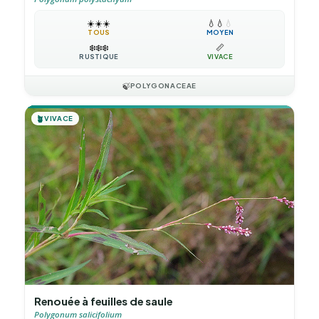
☀️
☀️
☀️
💧
💧
💧
TOUS
MOYEN
❄️
❄️
❄️
📏
RUSTIQUE
VIVACE
🍃
POLYGONACEAE
🪴
VIVACE
Renouée à feuilles de saule
Polygonum salicifolium