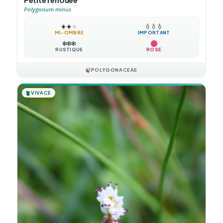
Polygonum minus
☀️
☀️
☀️
💧
💧
💧
MI-OMBRE
IMPORTANT
❄️
❄️
❄️
RUSTIQUE
ROSE
🍃
POLYGONACEAE
🪴
VIVACE