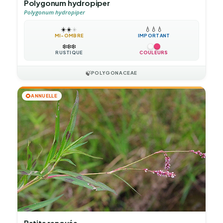
Polygonum hydropiper
Polygonum hydropiper
☀️
☀️
☀️
💧
💧
💧
MI-OMBRE
IMPORTANT
❄️
❄️
❄️
RUSTIQUE
COULEURS
🍃
POLYGONACEAE
🌻
ANNUELLE
Petite renouée