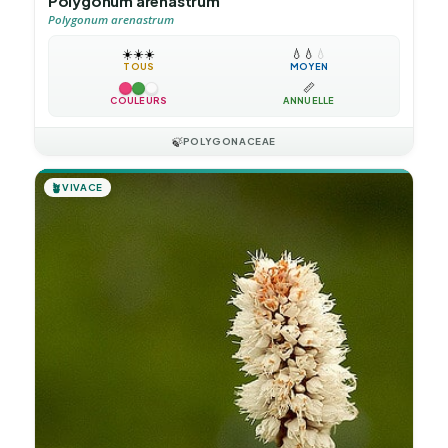
Polygonum arenastrum
Polygonum arenastrum
☀️
☀️
☀️
💧
💧
💧
TOUS
MOYEN
📏
COULEURS
ANNUELLE
🍃
POLYGONACEAE
🪴
VIVACE