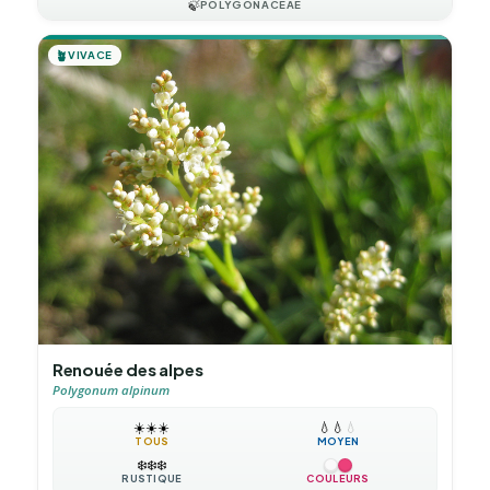
🍃
POLYGONACEAE
🪴
VIVACE
Renouée des alpes
Polygonum alpinum
☀️
☀️
☀️
💧
💧
💧
TOUS
MOYEN
❄️
❄️
❄️
RUSTIQUE
COULEURS