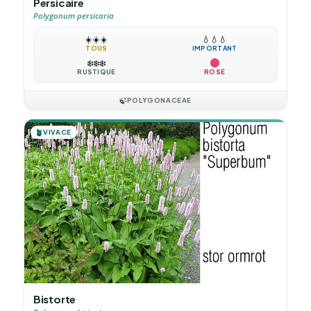
Persicaire
Polygonum persicaria
☀️
☀️
☀️
💧
💧
💧
TOUS
IMPORTANT
❄️
❄️
❄️
RUSTIQUE
ROSE
🍃
POLYGONACEAE
🪴
VIVACE
Bistorte