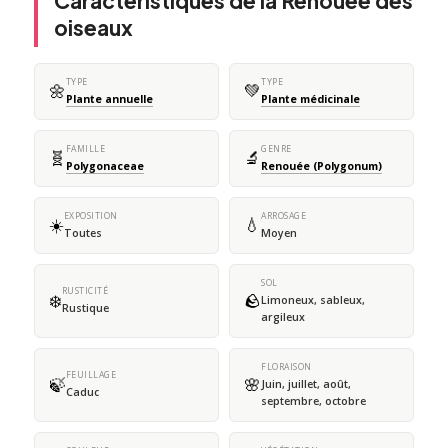
Caractéristiques de la Renouée des
oiseaux
TYPE
TYPE
🌼
💚
Plante annuelle
Plante médicinale
FAMILLE
GENRE
🧬
🔬
Polygonaceae
Renouée (Polygonum)
EXPOSITION
ARROSAGE
☀️
💧
Toutes
Moyen
SOL
RUSTICITÉ
❄️
🪨
Limoneux, sableux,
Rustique
argileux
FLORAISON
FEUILLAGE
🍃
🌸
Juin, juillet, août,
Caduc
septembre, octobre