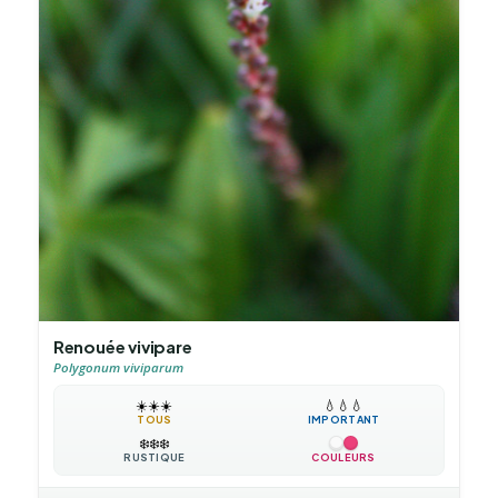
Renouée vivipare
Polygonum viviparum
☀️
☀️
☀️
💧
💧
💧
TOUS
IMPORTANT
❄️
❄️
❄️
RUSTIQUE
COULEURS