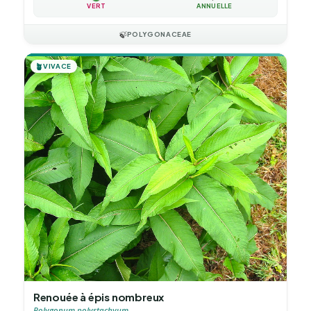
VERT
ANNUELLE
🍃
POLYGONACEAE
🪴
VIVACE
Renouée à épis nombreux
Polygonum polystachyum