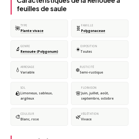
Caractéristiques de la Renouée à
feuilles de saule
TYPE
FAMILLE
🌺
🧬
Plante vivace
Polygonaceae
GENRE
EXPOSITION
🔬
☀️
Renouée (Polygonum)
Toutes
ARROSAGE
RUSTICITÉ
💧
❄️
Variable
Semi-rustique
SOL
FLORAISON
🪨
🌸
Limoneux, sableux,
Juin, juillet, août,
argileux
septembre, octobre
COULEUR
VÉGÉTATION
🎨
🌿
Blanc, rose
Vivace