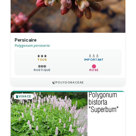
Persicaire
Polygonum persicaria
☀️
☀️
☀️
💧
💧
💧
TOUS
IMPORTANT
❄️
❄️
❄️
RUSTIQUE
ROSE
🍃
POLYGONACEAE
🪴
VIVACE