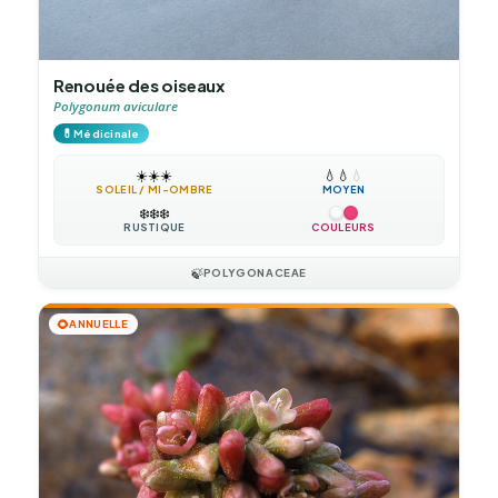
Renouée des oiseaux
Polygonum aviculare
💊
Médicinale
☀️
☀️
☀️
💧
💧
💧
SOLEIL / MI-OMBRE
MOYEN
❄️
❄️
❄️
RUSTIQUE
COULEURS
🍃
POLYGONACEAE
🌻
ANNUELLE