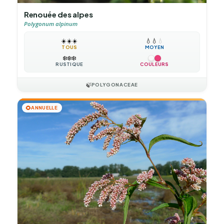
Renouée des alpes
Polygonum alpinum
☀️
☀️
☀️
💧
💧
💧
TOUS
MOYEN
❄️
❄️
❄️
RUSTIQUE
COULEURS
🍃
POLYGONACEAE
🌻
ANNUELLE