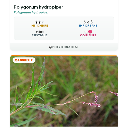
Polygonum hydropiper
Polygonum hydropiper
☀️
☀️
☀️
💧
💧
💧
MI-OMBRE
IMPORTANT
❄️
❄️
❄️
RUSTIQUE
COULEURS
🍃
POLYGONACEAE
🌻
ANNUELLE