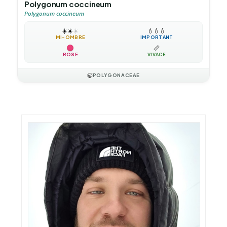
Polygonum coccineum
Polygonum coccineum
☀️
☀️
☀️
💧
💧
💧
MI-OMBRE
IMPORTANT
📏
ROSE
VIVACE
🍃
POLYGONACEAE