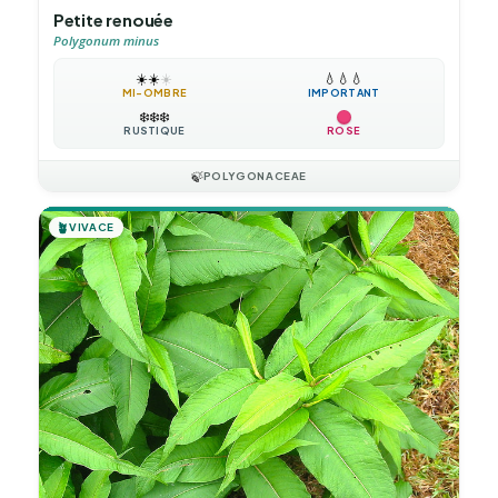
Petite renouée
Polygonum minus
☀️
☀️
☀️
💧
💧
💧
MI-OMBRE
IMPORTANT
❄️
❄️
❄️
RUSTIQUE
ROSE
🍃
POLYGONACEAE
🪴
VIVACE