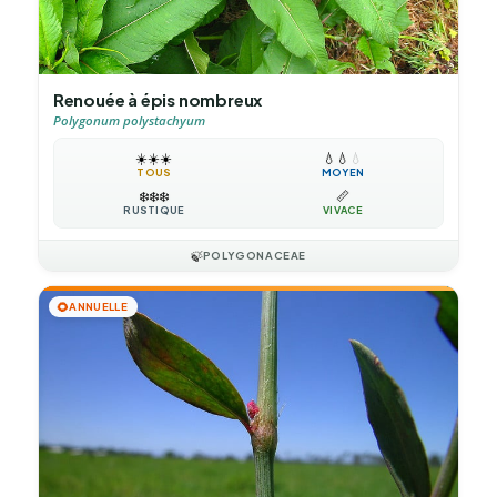
Renouée à épis nombreux
Polygonum polystachyum
☀️
☀️
☀️
💧
💧
💧
TOUS
MOYEN
❄️
❄️
❄️
📏
RUSTIQUE
VIVACE
🍃
POLYGONACEAE
🌻
ANNUELLE