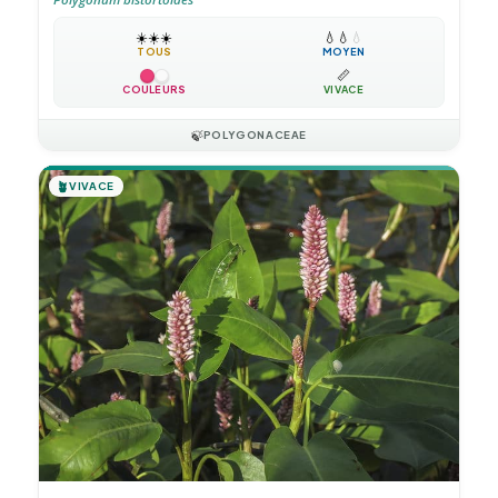
☀️
☀️
☀️
💧
💧
💧
TOUS
MOYEN
📏
COULEURS
VIVACE
🍃
POLYGONACEAE
🪴
VIVACE