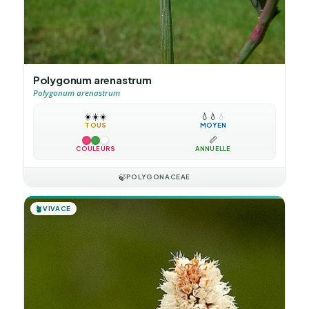
Polygonum arenastrum
Polygonum arenastrum
☀️
☀️
☀️
💧
💧
💧
TOUS
MOYEN
📏
COULEURS
ANNUELLE
🍃
POLYGONACEAE
🪴
VIVACE