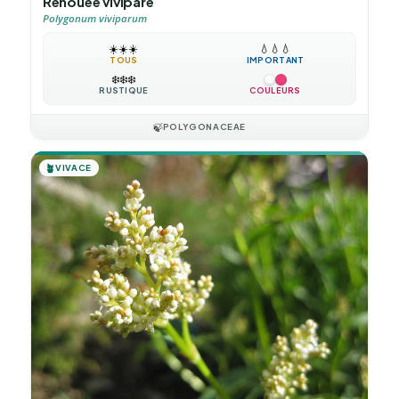
Renouée vivipare
Polygonum viviparum
☀️
☀️
☀️
💧
💧
💧
TOUS
IMPORTANT
❄️
❄️
❄️
RUSTIQUE
COULEURS
🍃
POLYGONACEAE
🪴
VIVACE