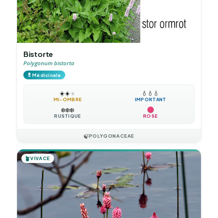
Bistorte
Polygonum bistorta
💊
Médicinale
☀️
☀️
☀️
💧
💧
💧
MI-OMBRE
IMPORTANT
❄️
❄️
❄️
RUSTIQUE
ROSE
🍃
POLYGONACEAE
🪴
VIVACE