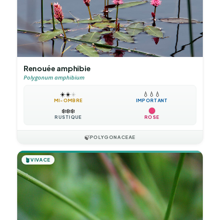
Renouée amphibie
Polygonum amphibium
☀️
☀️
☀️
💧
💧
💧
MI-OMBRE
IMPORTANT
❄️
❄️
❄️
RUSTIQUE
ROSE
🍃
POLYGONACEAE
🪴
VIVACE