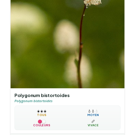
Polygonum bistortoides
Polygonum bistortoides
☀️
☀️
☀️
💧
💧
💧
TOUS
MOYEN
📏
COULEURS
VIVACE