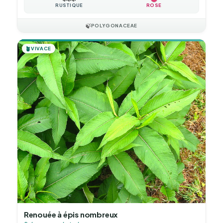
RUSTIQUE
ROSE
🍃
POLYGONACEAE
🪴
VIVACE
Renouée à épis nombreux