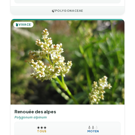
🍃
POLYGONACEAE
🪴
VIVACE
Renouée des alpes
Polygonum alpinum
☀️
☀️
☀️
💧
💧
💧
TOUS
MOYEN