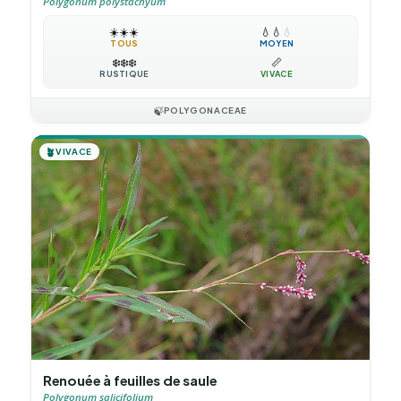
Polygonum polystachyum
☀️
☀️
☀️
💧
💧
💧
TOUS
MOYEN
❄️
❄️
❄️
📏
RUSTIQUE
VIVACE
🍃
POLYGONACEAE
🪴
VIVACE
Renouée à feuilles de saule
Polygonum salicifolium