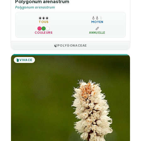
Polygonum arenastrum
Polygonum arenastrum
☀️
☀️
☀️
💧
💧
💧
TOUS
MOYEN
📏
COULEURS
ANNUELLE
🍃
POLYGONACEAE
🪴
VIVACE