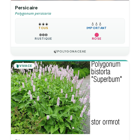
Persicaire
Polygonum persicaria
☀️
☀️
☀️
💧
💧
💧
TOUS
IMPORTANT
❄️
❄️
❄️
RUSTIQUE
ROSE
🍃
POLYGONACEAE
🪴
VIVACE