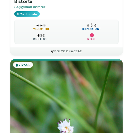
Bistorte
Polygonum bistorta
💊
Médicinale
☀️
☀️
☀️
💧
💧
💧
MI-OMBRE
IMPORTANT
❄️
❄️
❄️
RUSTIQUE
ROSE
🍃
POLYGONACEAE
🪴
VIVACE