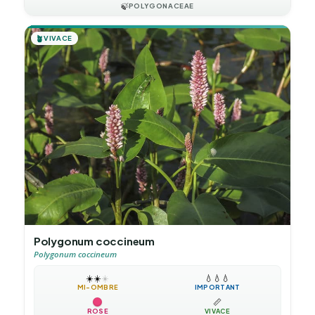
🍃
POLYGONACEAE
🪴
VIVACE
Polygonum coccineum
Polygonum coccineum
☀️
☀️
☀️
💧
💧
💧
MI-OMBRE
IMPORTANT
📏
ROSE
VIVACE