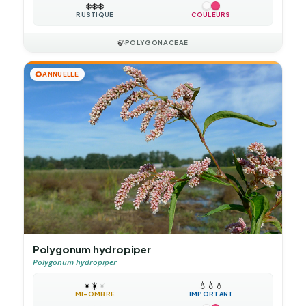
❄️
❄️
❄️
RUSTIQUE
COULEURS
🍃
POLYGONACEAE
🌻
ANNUELLE
Polygonum hydropiper
Polygonum hydropiper
☀️
☀️
☀️
💧
💧
💧
MI-OMBRE
IMPORTANT