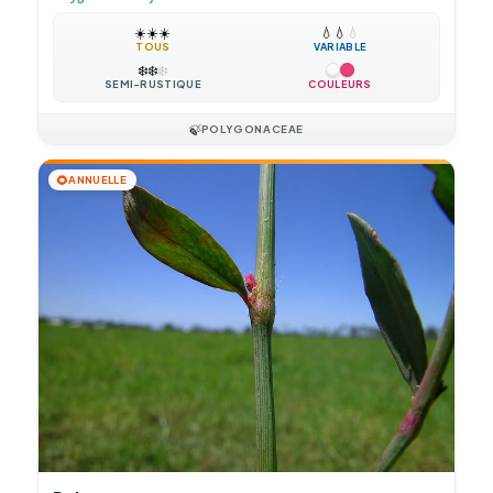
☀️
☀️
☀️
💧
💧
💧
TOUS
VARIABLE
❄️
❄️
❄️
SEMI-RUSTIQUE
COULEURS
🍃
POLYGONACEAE
🌻
ANNUELLE