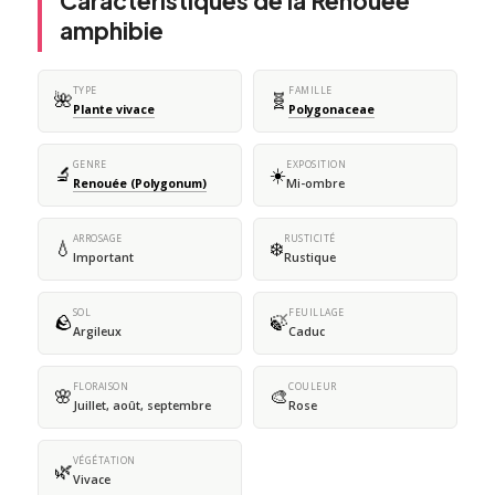
Caractéristiques de la Renouée
amphibie
TYPE
FAMILLE
🌺
🧬
Plante vivace
Polygonaceae
GENRE
EXPOSITION
🔬
☀️
Renouée (Polygonum)
Mi-ombre
ARROSAGE
RUSTICITÉ
💧
❄️
Important
Rustique
SOL
FEUILLAGE
🪨
🍃
Argileux
Caduc
FLORAISON
COULEUR
🌸
🎨
Juillet, août, septembre
Rose
VÉGÉTATION
🌿
Vivace