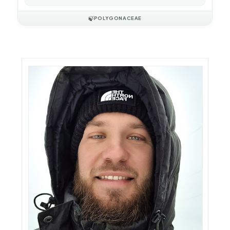
🍃
POLYGONACEAE