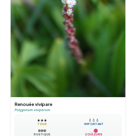
Renouée vivipare
Polygonum viviparum
☀️
☀️
☀️
💧
💧
💧
TOUS
IMPORTANT
❄️
❄️
❄️
RUSTIQUE
COULEURS