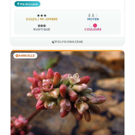
💊
Médicinale
☀️
☀️
☀️
💧
💧
💧
SOLEIL / MI-OMBRE
MOYEN
❄️
❄️
❄️
RUSTIQUE
COULEURS
🍃
POLYGONACEAE
🌻
ANNUELLE