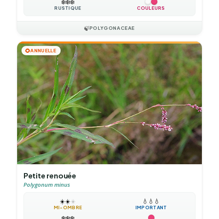
❄️
❄️
❄️
RUSTIQUE
COULEURS
🍃
POLYGONACEAE
🌻
ANNUELLE
Petite renouée
Polygonum minus
☀️
☀️
☀️
💧
💧
💧
MI-OMBRE
IMPORTANT
❄️
❄️
❄️