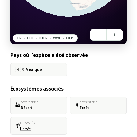
Pays où l'espèce a été observée
🇲🇽
Mexique
Écosystèmes associés
ÉCOSYSTÈME
ÉCOSYSTÈME
🏜️
🌲
Désert
Forêt
ÉCOSYSTÈME
🌴
Jungle