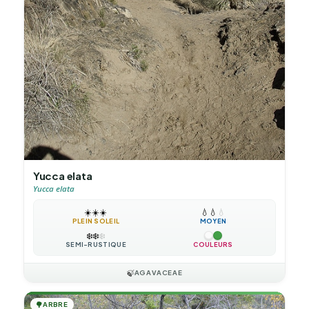
Yucca elata
Yucca elata
☀️
☀️
☀️
💧
💧
💧
PLEIN SOLEIL
MOYEN
❄️
❄️
❄️
SEMI-RUSTIQUE
COULEURS
🍃
AGAVACEAE
🌳
ARBRE