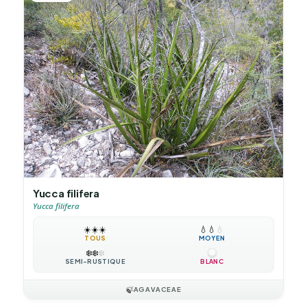
Yucca filifera
Yucca filifera
☀️
☀️
☀️
💧
💧
💧
TOUS
MOYEN
❄️
❄️
❄️
SEMI-RUSTIQUE
BLANC
🍃
AGAVACEAE