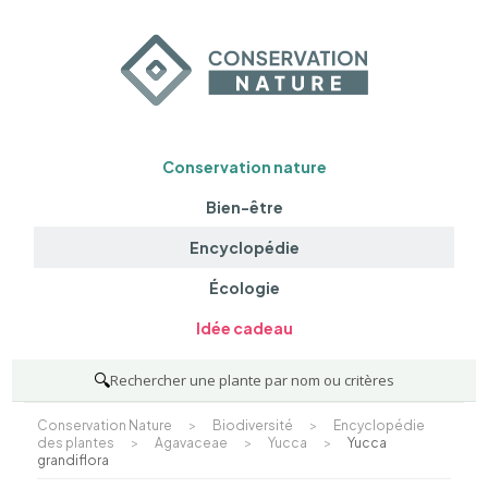
Conservation nature
Bien-être
Encyclopédie
Écologie
Idée cadeau
🔍
Rechercher une plante par nom ou critères
Conservation Nature
>
Biodiversité
>
Encyclopédie
des plantes
>
Agavaceae
>
Yucca
>
Yucca
grandiflora