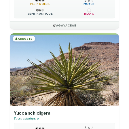
☀️
☀️
☀️
💧
💧
💧
PLEIN SOLEIL
MOYEN
❄️
❄️
❄️
SEMI-RUSTIQUE
BLANC
🍃
AGAVACEAE
🌲
ARBUSTE
Yucca schidigera
Yucca schidigera
☀️
☀️
☀️
💧
💧
💧