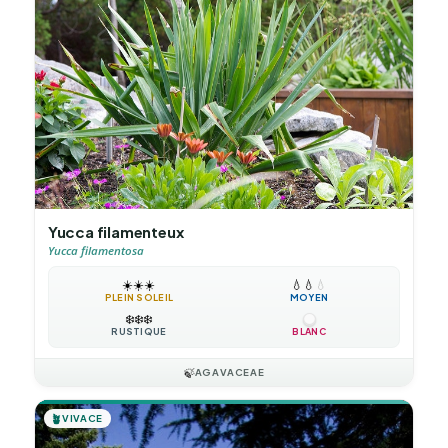
Yucca filamenteux
Yucca filamentosa
☀️
☀️
☀️
💧
💧
💧
PLEIN SOLEIL
MOYEN
❄️
❄️
❄️
RUSTIQUE
BLANC
🍃
AGAVACEAE
🪴
VIVACE