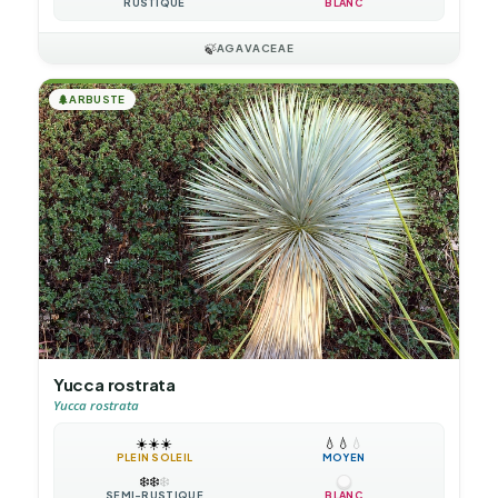
RUSTIQUE
BLANC
🍃
AGAVACEAE
🌲
ARBUSTE
Yucca rostrata
Yucca rostrata
☀️
☀️
☀️
💧
💧
💧
PLEIN SOLEIL
MOYEN
❄️
❄️
❄️
SEMI-RUSTIQUE
BLANC