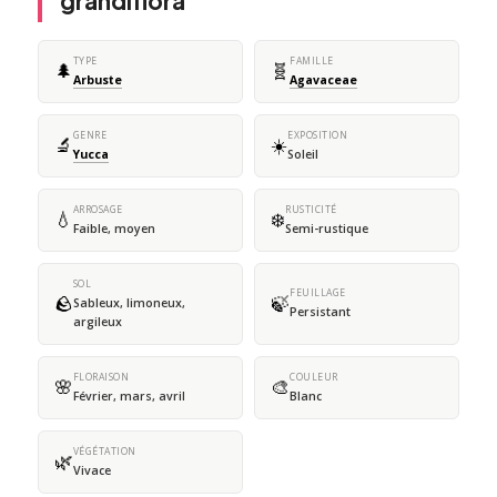
grandiflora
TYPE
FAMILLE
🌲
🧬
Arbuste
Agavaceae
GENRE
EXPOSITION
🔬
☀️
Yucca
Soleil
ARROSAGE
RUSTICITÉ
💧
❄️
Faible, moyen
Semi-rustique
SOL
FEUILLAGE
🪨
🍃
Sableux, limoneux,
Persistant
argileux
FLORAISON
COULEUR
🌸
🎨
Février, mars, avril
Blanc
VÉGÉTATION
🌿
Vivace