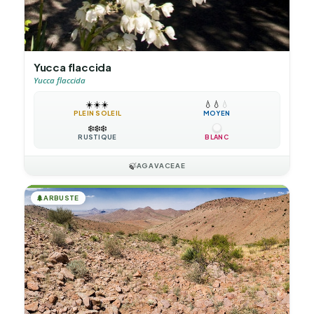
Yucca flaccida
Yucca flaccida
☀️
☀️
☀️
💧
💧
💧
PLEIN SOLEIL
MOYEN
❄️
❄️
❄️
RUSTIQUE
BLANC
🍃
AGAVACEAE
🌲
ARBUSTE