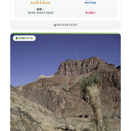
PLEIN SOLEIL
MOYEN
❄️
❄️
❄️
SEMI-RUSTIQUE
BLANC
🍃
AGAVACEAE
🌲
ARBUSTE