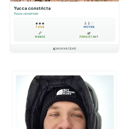
Yucca constricta
Yucca constricta
☀️
☀️
☀️
💧
💧
💧
TOUS
MOYEN
📏
🌿
VIVACE
PERSISTANT
🍃
AGAVACEAE