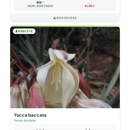
❄️
❄️
❄️
SEMI-RUSTIQUE
BLANC
🍃
AGAVACEAE
🌲
ARBUSTE
Yucca baccata
Yucca baccata