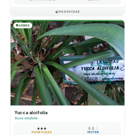
🍃
AGAVACEAE
🌳
ARBRE
Yucca aloifolia
Yucca aloifolia
☀️
☀️
☀️
💧
💧
💧
PLEIN SOLEIL
MOYEN