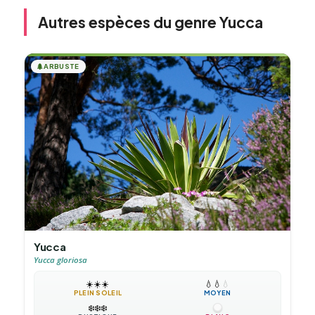
Autres espèces du genre Yucca
🌲
ARBUSTE
Yucca
Yucca gloriosa
☀️
☀️
☀️
💧
💧
💧
PLEIN SOLEIL
MOYEN
❄️
❄️
❄️