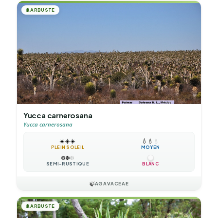
🌲
ARBUSTE
Yucca carnerosana
Yucca carnerosana
☀️
☀️
☀️
💧
💧
💧
PLEIN SOLEIL
MOYEN
❄️
❄️
❄️
SEMI-RUSTIQUE
BLANC
🍃
AGAVACEAE
🌲
ARBUSTE