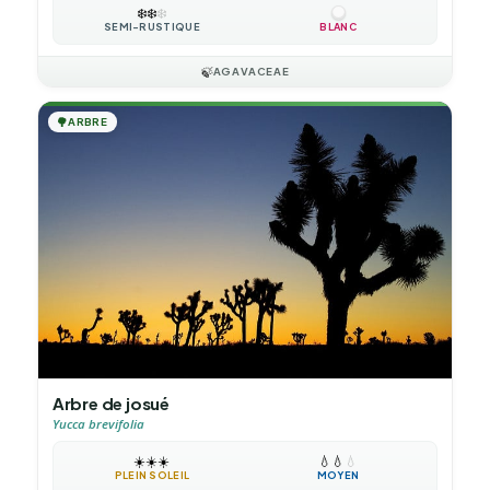
❄️
❄️
❄️
SEMI-RUSTIQUE
BLANC
🍃
AGAVACEAE
🌳
ARBRE
Arbre de josué
Yucca brevifolia
☀️
☀️
☀️
💧
💧
💧
PLEIN SOLEIL
MOYEN