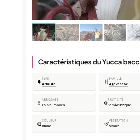
Caractéristiques du Yucca bacc
TYPE
FAMILLE
🌲
🧬
Arbuste
Agavaceae
ARROSAGE
RUSTICITÉ
💧
❄️
Faible, moyen
Semi-rustique
COULEUR
VÉGÉTATION
🎨
🌿
Blanc
Vivace