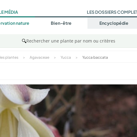
LE MÉDIA
LES DOSSIERS COMPLE
rvation nature
Bien-être
Encyclopédie
🔍
Rechercher une plante par nom ou critères
es plantes
>
Agavaceae
>
Yucca
>
Yucca baccata