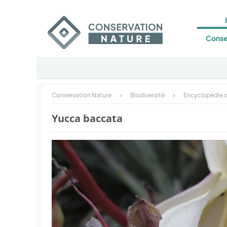
Conse
Conservation Nature
>
Biodiversité
>
Encyclopédie d
Yucca baccata