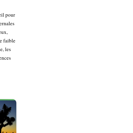
eil pour
ernales
eux,
e faible
e, les
cences