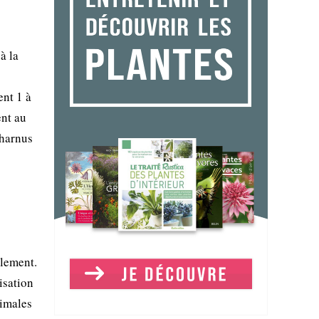
à la
ent 1 à
ent au
charnus
llement.
isation
nimales