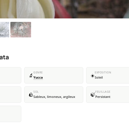
ata
GENRE
EXPOSITION
🔬
☀️
Yucca
Soleil
SOL
FEUILLAGE
🪨
🍃
Sableux, limoneux, argileux
Persistant