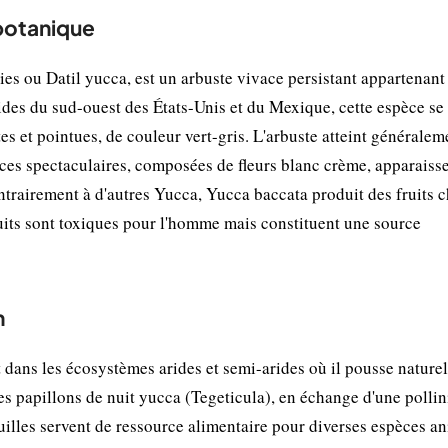
 botanique
 ou Datil yucca, est un arbuste vivace persistant appartenant 
ides du sud-ouest des États-Unis et du Mexique, cette espèce se
tes et pointues, de couleur vert-gris. L'arbuste atteint généralem
nces spectaculaires, composées de fleurs blanc crème, apparaiss
ntrairement à d'autres Yucca, Yucca baccata produit des fruits 
ruits sont toxiques pour l'homme mais constituent une source
n
dans les écosystèmes arides et semi-arides où il pousse nature
les papillons de nuit yucca (Tegeticula), en échange d'une pollin
euilles servent de ressource alimentaire pour diverses espèces a