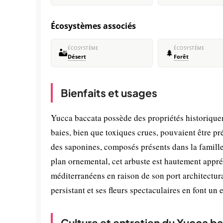
Écosystèmes associés
ÉCOSYSTÈME
ÉCOSYSTÈME
🏜️
🌲
Désert
Forêt
Bienfaits et usages
Yucca baccata possède des propriétés historiquem
baies, bien que toxiques crues, pouvaient être pr
des saponines, composés présents dans la famille
plan ornemental, cet arbuste est hautement appr
méditerranéens en raison de son port architectural
persistant et ses fleurs spectaculaires en font un 
Culture et entretien du Yucca b