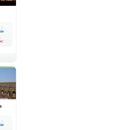

💧
EN
NC
a

💧
EN