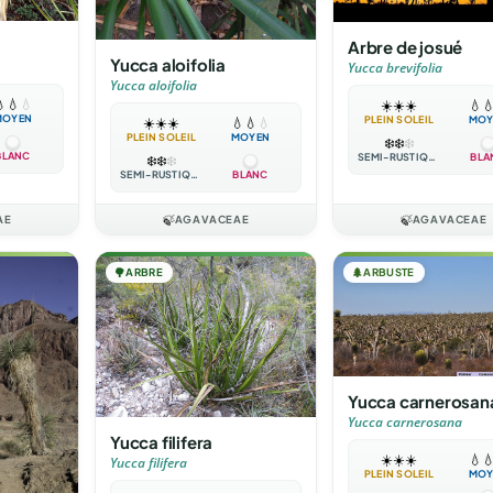
Arbre de josué
Yucca aloifolia
Yucca brevifolia
Yucca aloifolia

💧
💧
☀️
☀️
☀️
💧

MOYEN
PLEIN SOLEIL
MOY
☀️
☀️
☀️
💧
💧
💧
PLEIN SOLEIL
MOYEN
❄️
❄️
❄️
BLANC
SEMI-RUSTIQUE
BLA
❄️
❄️
❄️
SEMI-RUSTIQUE
BLANC
AE
🍃
AGAVACEAE
🍃
AGAVACEAE
🌳
ARBRE
🌲
ARBUSTE
Yucca carnerosan
Yucca carnerosana
Yucca filifera
☀️
☀️
☀️
💧

Yucca filifera
PLEIN SOLEIL
MOY