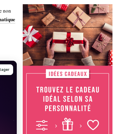
ue non
matique