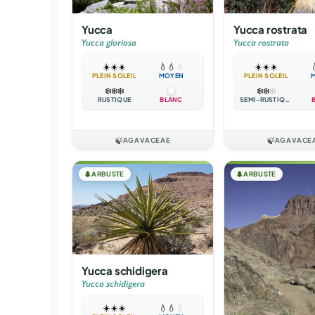
Yucca
Yucca rostrata
Yucca gloriosa
Yucca rostrata
☀️
☀️
☀️
💧
💧
💧
☀️
☀️
☀️

PLEIN SOLEIL
MOYEN
PLEIN SOLEIL
❄️
❄️
❄️
❄️
❄️
❄️
RUSTIQUE
BLANC
SEMI-RUSTIQUE
🍃
AGAVACEAE
🍃
AGAVACE
🌲
ARBUSTE
🌲
ARBUSTE
Yucca schidigera
Yucca schidigera
☀️
☀️
☀️
💧
💧
💧