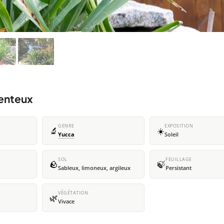
menteux
GENRE
EXPOSITION
🔬
☀️
Yucca
Soleil
SOL
FEUILLAGE
🪨
🍃
Sableux, limoneux, argileux
Persistant
VÉGÉTATION
🌿
Vivace