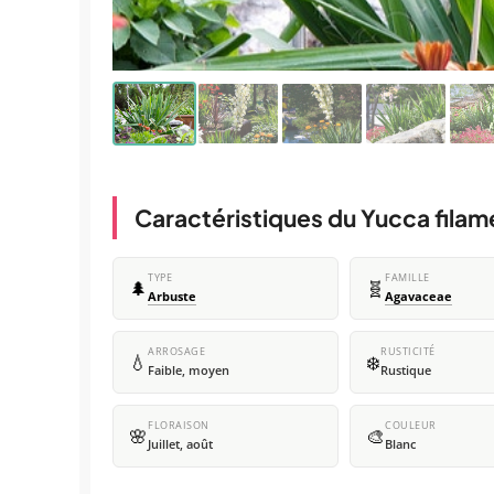
Caractéristiques du Yucca fila
TYPE
FAMILLE
🌲
🧬
Arbuste
Agavaceae
ARROSAGE
RUSTICITÉ
💧
❄️
Faible, moyen
Rustique
FLORAISON
COULEUR
🌸
🎨
Juillet, août
Blanc