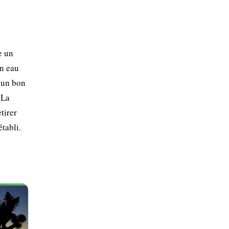
e un
en eau
e un bon
 La
tirer
établi.