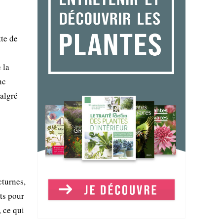
tte de
 la
nc
algré
cturnes,
ats pour
, ce qui