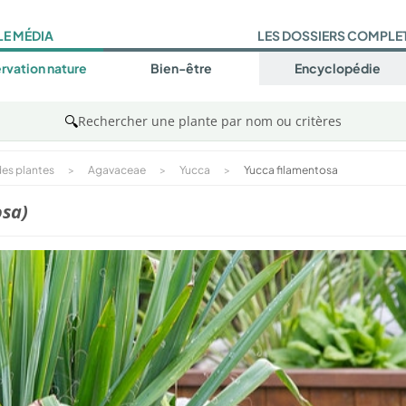
LE MÉDIA
LES DOSSIERS COMPLE
rvation nature
Bien-être
Encyclopédie
🔍
Rechercher une plante par nom ou critères
es plantes
>
Agavaceae
>
Yucca
>
Yucca filamentosa
osa)