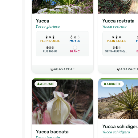
Yucca
Yucca rostrata
Yucca gloriosa
Yucca rostrata
☀️
☀️
☀️
💧
💧
💧
☀️
☀️
☀️

PLEIN SOLEIL
MOYEN
PLEIN SOLEIL
❄️
❄️
❄️
❄️
❄️
❄️
RUSTIQUE
BLANC
SEMI-RUSTIQUE
🍃
AGAVACEAE
🍃
AGAVACE
🌲
ARBUSTE
🌲
ARBUSTE
Yucca schidiger
Yucca baccata
Yucca schidigera
Yucca baccata