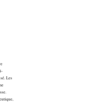
re
i-
isé. Les
me
sse.
eutique,