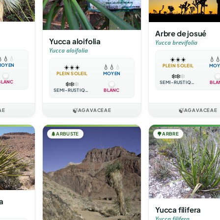
Arbre de josué
Yucca aloifolia
Yucca brevifolia
Yucca aloifolia

💧
💧
☀️
☀️
☀️
💧

MOYEN
PLEIN SOLEIL
MOY
☀️
☀️
☀️
💧
💧
💧
PLEIN SOLEIL
MOYEN
❄️
❄️
❄️
BLANC
SEMI-RUSTIQUE
BLA
❄️
❄️
❄️
SEMI-RUSTIQUE
BLANC
AE
🍃
AGAVACEAE
🍃
AGAVACEAE
🌲
ARBUSTE
🌳
ARBRE
a
Yucca filifera
Yucca filifera