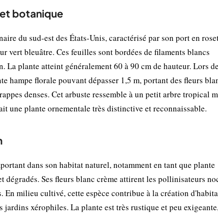
 et botanique
aire du sud-est des États-Unis, caractérisé par son port en rose
eur vert bleuâtre. Ces feuilles sont bordées de filaments blancs
 La plante atteint généralement 60 à 90 cm de hauteur. Lors de
nte hampe florale pouvant dépasser 1,5 m, portant des fleurs bla
appes denses. Cet arbuste ressemble à un petit arbre tropical m
fait une plante ornementale très distinctive et reconnaissable.
n
portant dans son habitat naturel, notamment en tant que plante
t dégradés. Ses fleurs blanc crème attirent les pollinisateurs no
s. En milieu cultivé, cette espèce contribue à la création d'habit
s jardins xérophiles. La plante est très rustique et peu exigeante