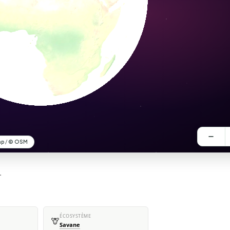
.
ÉCOSYSTÈME
🦒
Savane