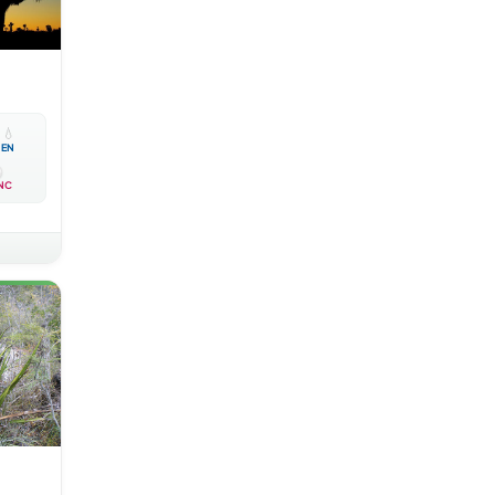

💧
EN
NC