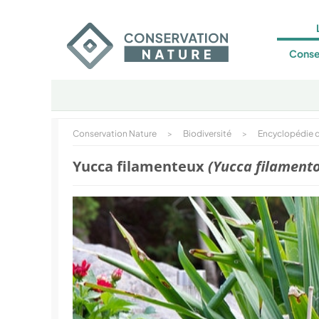
Conse
Conservation Nature
>
Biodiversité
>
Encyclopédie d
Yucca filamenteux
(Yucca filament