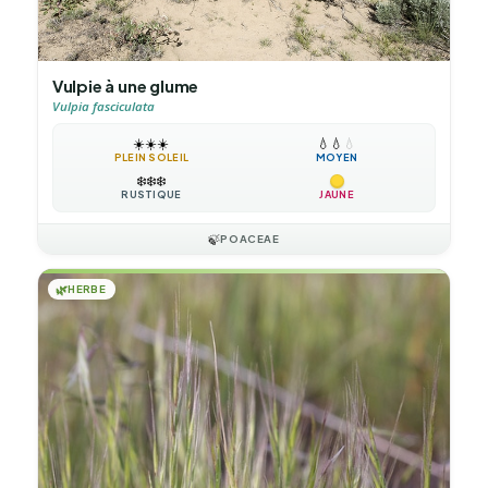
Vulpie à une glume
Vulpia fasciculata
☀️
☀️
☀️
💧
💧
💧
PLEIN SOLEIL
MOYEN
❄️
❄️
❄️
RUSTIQUE
JAUNE
🍃
POACEAE
🌿
HERBE