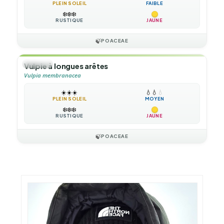
PLEIN SOLEIL
FAIBLE
❄️
❄️
❄️
RUSTIQUE
JAUNE
🍃
POACEAE
🌿
HERBE
Vulpie à longues arêtes
Vulpia membranacea
☀️
☀️
☀️
💧
💧
💧
PLEIN SOLEIL
MOYEN
❄️
❄️
❄️
RUSTIQUE
JAUNE
🍃
POACEAE