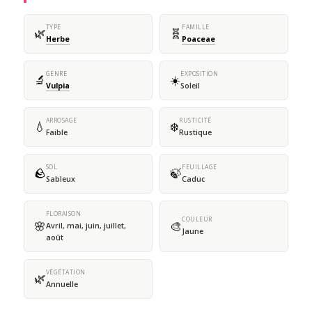
TYPE
FAMILLE
🌿
🧬
Herbe
Poaceae
GENRE
EXPOSITION
🔬
☀️
Vulpia
Soleil
ARROSAGE
RUSTICITÉ
💧
❄️
Faible
Rustique
SOL
FEUILLAGE
🪨
🍃
Sableux
Caduc
FLORAISON
COULEUR
🌸
🎨
Avril, mai, juin, juillet,
Jaune
août
VÉGÉTATION
🌿
Annuelle