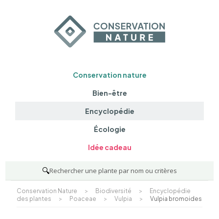
Conservation nature
Bien-être
Encyclopédie
Écologie
Idée cadeau
🔍
Rechercher une plante par nom ou critères
Conservation Nature
>
Biodiversité
>
Encyclopédie
des plantes
>
Poaceae
>
Vulpia
>
Vulpia bromoides