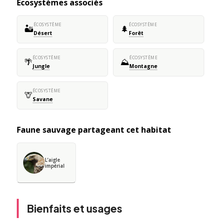
Écosystèmes associés
ÉCOSYSTÈME
ÉCOSYSTÈME
🏜️
🌲
Désert
Forêt
ÉCOSYSTÈME
ÉCOSYSTÈME
🌴
⛰️
Jungle
Montagne
ÉCOSYSTÈME
🦒
Savane
Faune sauvage partageant cet habitat
L’aigle
impérial
Bienfaits et usages