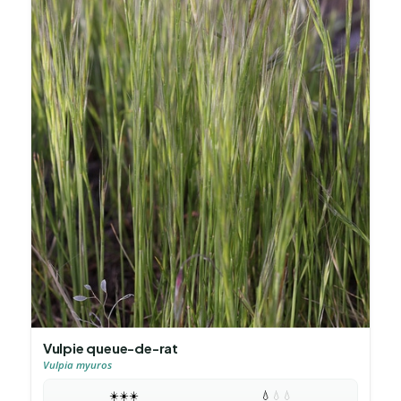
Vulpie queue-de-rat
Vulpia myuros
☀️
☀️
☀️
💧
💧
💧