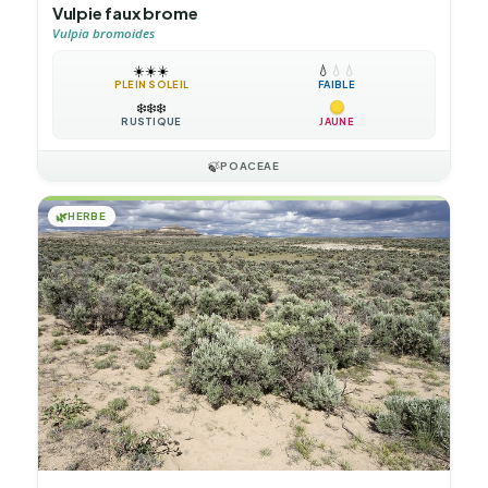
Vulpie faux brome
Vulpia bromoides
☀️
☀️
☀️
💧
💧
💧
PLEIN SOLEIL
FAIBLE
❄️
❄️
❄️
RUSTIQUE
JAUNE
🍃
POACEAE
🌿
HERBE