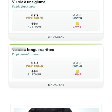
Vulpie à une glume
Vulpia fasciculata
☀️
☀️
☀️
💧
💧
💧
PLEIN SOLEIL
MOYEN
❄️
❄️
❄️
RUSTIQUE
JAUNE
🍃
POACEAE
🌿
HERBE
Vulpie à longues arêtes
Vulpia membranacea
☀️
☀️
☀️
💧
💧
💧
PLEIN SOLEIL
MOYEN
❄️
❄️
❄️
RUSTIQUE
JAUNE
🍃
POACEAE