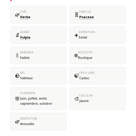
TYPE
FAMILLE
🌿
🧬
Herbe
Poaceae
GENRE
EXPOSITION
🔬
☀️
Vulpia
Soleil
ARROSAGE
RUSTICITÉ
💧
❄️
Faible
Rustique
SOL
FEUILLAGE
🪨
🍃
Sableux
Caduc
FLORAISON
COULEUR
🌸
🎨
Juin, juillet, août,
Jaune
septembre, octobre
VÉGÉTATION
🌿
Annuelle