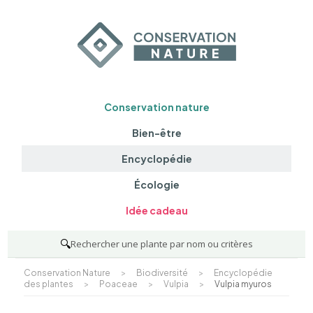
Conservation nature
Bien-être
Encyclopédie
Écologie
Idée cadeau
🔍
Rechercher une plante par nom ou critères
Conservation Nature
>
Biodiversité
>
Encyclopédie
des plantes
>
Poaceae
>
Vulpia
>
Vulpia myuros