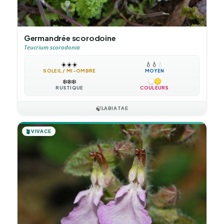
Germandrée scorodoine
Teucrium scorodonia
☀️
☀️
☀️
💧
💧
💧
SOLEIL / MI-OMBRE
MOYEN
❄️
❄️
❄️
RUSTIQUE
COULEURS
🍃
LABIATAE
🪴
VIVACE