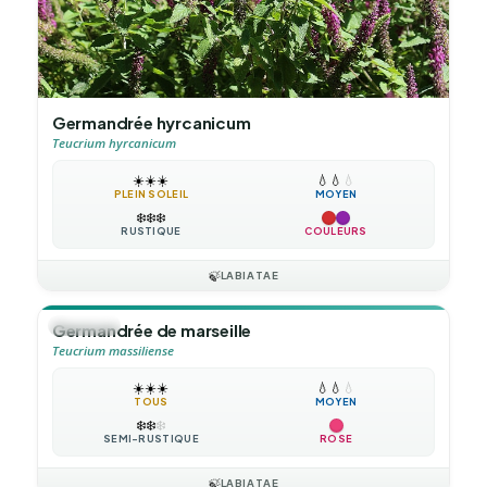
Germandrée hyrcanicum
Teucrium hyrcanicum
☀️
☀️
☀️
💧
💧
💧
PLEIN SOLEIL
MOYEN
❄️
❄️
❄️
RUSTIQUE
COULEURS
🍃
LABIATAE
🪴
VIVACE
Germandrée de marseille
Teucrium massiliense
☀️
☀️
☀️
💧
💧
💧
TOUS
MOYEN
❄️
❄️
❄️
SEMI-RUSTIQUE
ROSE
🍃
LABIATAE