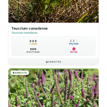
Teucrium canadense
Teucrium canadense
☀️
☀️
☀️
💧
💧
💧
TOUS
MOYEN
❄️
❄️
❄️
RUSTIQUE
ROSE
🍃
LABIATAE
🌲
ARBUSTE