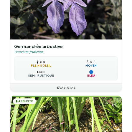
Germandrée arbustive
Teucrium fruticans
☀️
☀️
☀️
💧
💧
💧
PLEIN SOLEIL
MOYEN
❄️
❄️
❄️
SEMI-RUSTIQUE
BLEU
🍃
LABIATAE
🌲
ARBUSTE