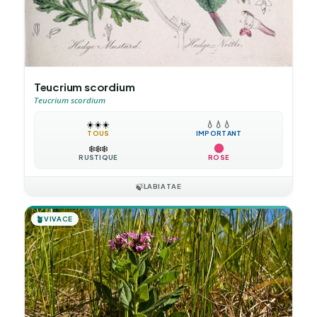
Teucrium scordium
Teucrium scordium
☀️
☀️
☀️
💧
💧
💧
TOUS
IMPORTANT
❄️
❄️
❄️
RUSTIQUE
ROSE
🍃
LABIATAE
🪴
VIVACE