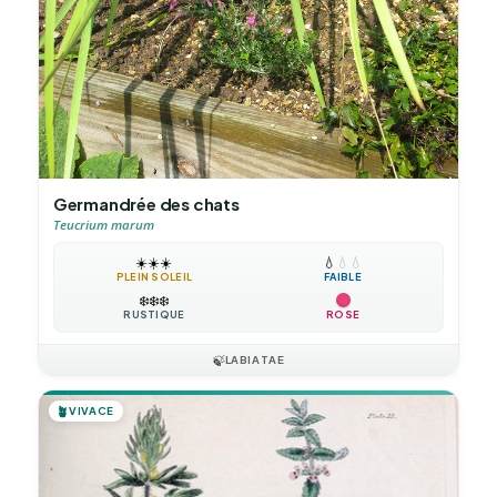
Germandrée des chats
Teucrium marum
☀️
☀️
☀️
💧
💧
💧
PLEIN SOLEIL
FAIBLE
❄️
❄️
❄️
RUSTIQUE
ROSE
🍃
LABIATAE
🪴
VIVACE