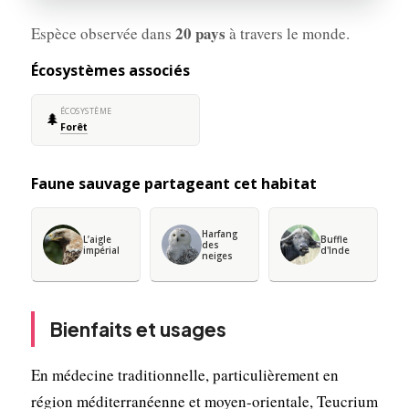
20 pays
Espèce observée dans
à travers le monde.
Écosystèmes associés
ÉCOSYSTÈME
🌲
Forêt
Faune sauvage partageant cet habitat
Harfang
L’aigle
Buffle
des
impérial
d'Inde
neiges
Bienfaits et usages
En médecine traditionnelle, particulièrement en
région méditerranéenne et moyen-orientale, Teucrium