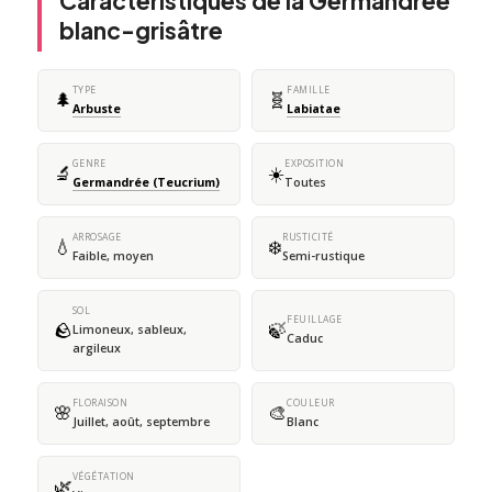
Caractéristiques de la Germandrée
blanc-grisâtre
TYPE
FAMILLE
🌲
🧬
Arbuste
Labiatae
GENRE
EXPOSITION
🔬
☀️
Germandrée (Teucrium)
Toutes
ARROSAGE
RUSTICITÉ
💧
❄️
Faible, moyen
Semi-rustique
SOL
FEUILLAGE
🪨
🍃
Limoneux, sableux,
Caduc
argileux
FLORAISON
COULEUR
🌸
🎨
Juillet, août, septembre
Blanc
VÉGÉTATION
🌿