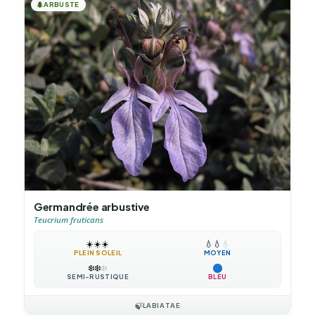
🌲
ARBUSTE
Germandrée arbustive
Teucrium fruticans
☀️
☀️
☀️
💧
💧
💧
PLEIN SOLEIL
MOYEN
❄️
❄️
❄️
SEMI-RUSTIQUE
BLEU
🍃
LABIATAE