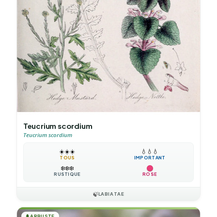
Teucrium scordium
Teucrium scordium
☀️
☀️
☀️
💧
💧
💧
TOUS
IMPORTANT
❄️
❄️
❄️
RUSTIQUE
ROSE
🍃
LABIATAE
🌲
ARBUSTE