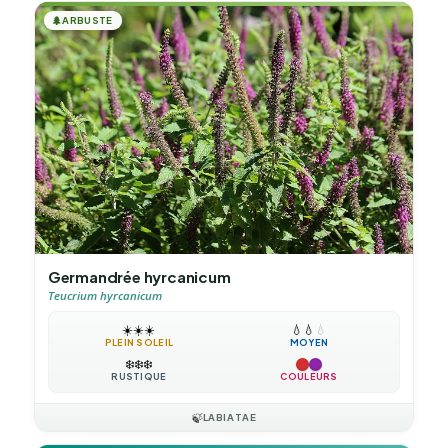
🌲
ARBUSTE
Germandrée hyrcanicum
Teucrium hyrcanicum
☀️
☀️
☀️
💧
💧
💧
PLEIN SOLEIL
MOYEN
❄️
❄️
❄️
RUSTIQUE
COULEURS
🍃
LABIATAE