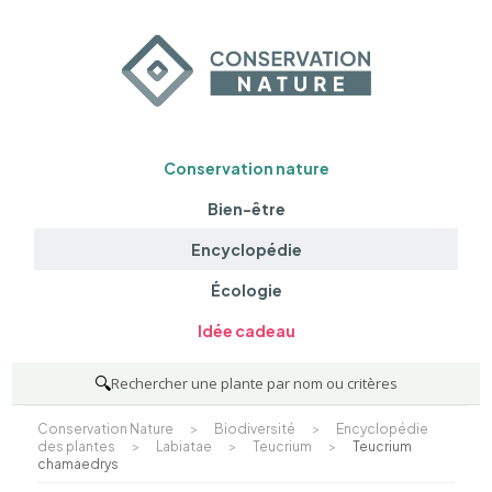
Conservation nature
Bien-être
Encyclopédie
Écologie
Idée cadeau
🔍
Rechercher une plante par nom ou critères
Conservation Nature
>
Biodiversité
>
Encyclopédie
des plantes
>
Labiatae
>
Teucrium
>
Teucrium
chamaedrys