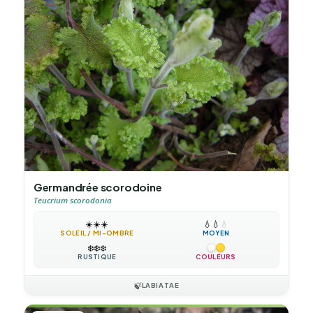
Germandrée scorodoine
Teucrium scorodonia
☀️
☀️
☀️
💧
💧
💧
SOLEIL / MI-OMBRE
MOYEN
❄️
❄️
❄️
RUSTIQUE
COULEURS
🍃
LABIATAE