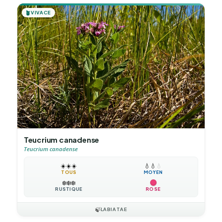
🪴
VIVACE
Teucrium canadense
Teucrium canadense
☀️
☀️
☀️
💧
💧
💧
TOUS
MOYEN
❄️
❄️
❄️
RUSTIQUE
ROSE
🍃
LABIATAE