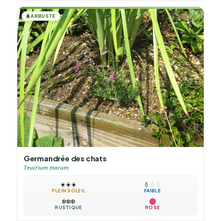
🌲
ARBUSTE
Germandrée des chats
Teucrium marum
☀️
☀️
☀️
💧
💧
💧
PLEIN SOLEIL
FAIBLE
❄️
❄️
❄️
RUSTIQUE
ROSE