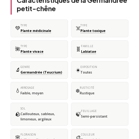
Caractéristiques de la Germandrée
petit-chêne
TYPE
TYPE
💚
☠️
Plante médicinale
Plante toxique
TYPE
FAMILLE
🌺
🧬
Plante vivace
Labiatae
GENRE
EXPOSITION
🔬
☀️
Germandrée (Teucrium)
Toutes
ARROSAGE
RUSTICITÉ
💧
❄️
Faible, moyen
Rustique
SOL
FEUILLAGE
🪨
🍃
Caillouteux, sableux,
Semi-persistant
limoneux, argileux
FLORAISON
COULEUR
🌸
🎨