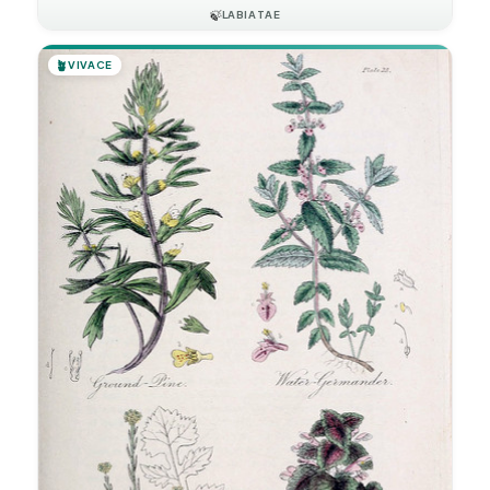
🍃
LABIATAE
🪴
VIVACE