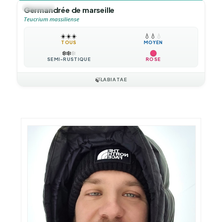
🪴
VIVACE
Germandrée de marseille
Teucrium massiliense
☀️
☀️
☀️
💧
💧
💧
TOUS
MOYEN
❄️
❄️
❄️
SEMI-RUSTIQUE
ROSE
🍃
LABIATAE