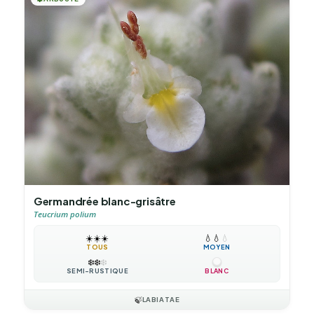
Germandrée blanc-grisâtre
Teucrium polium
☀️
☀️
☀️
💧
💧
💧
TOUS
MOYEN
❄️
❄️
❄️
SEMI-RUSTIQUE
BLANC
🍃
LABIATAE