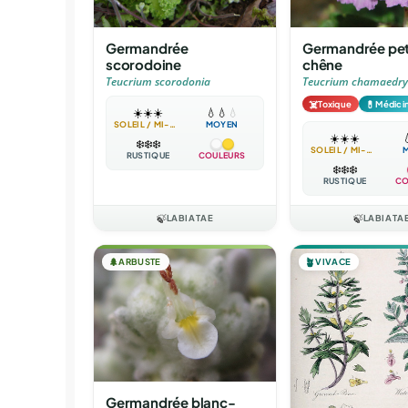
Germandrée
Germandrée pet
scorodoine
chêne
Teucrium scorodonia
Teucrium chamaedry
☠️
💊
Toxique
Médici
☀️
☀️
☀️
💧
💧
💧
SOLEIL / MI-OMBRE
MOYEN
☀️
☀️
☀️

❄️
❄️
❄️
SOLEIL / MI-OMBRE
RUSTIQUE
COULEURS
❄️
❄️
❄️
RUSTIQUE
CO
🍃
LABIATAE
🍃
LABIATA
🌲
ARBUSTE
🪴
VIVACE
Germandrée blanc-