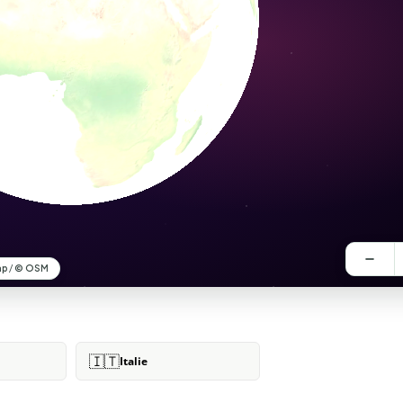
🇮🇹
Italie