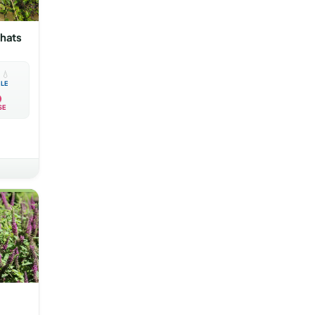
hats

💧
BLE
SE