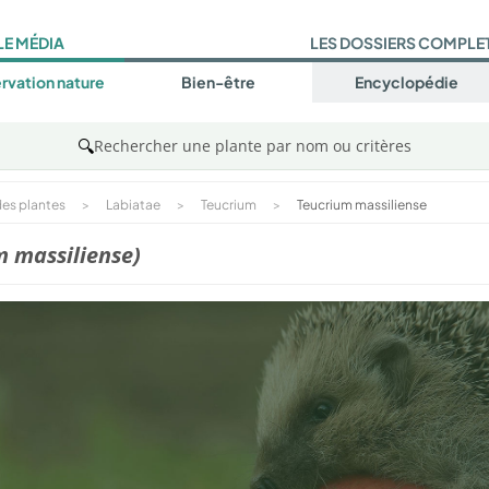
LE MÉDIA
LES DOSSIERS COMPLE
rvation nature
Bien-être
Encyclopédie
🔍
Rechercher une plante par nom ou critères
es plantes
>
Labiatae
>
Teucrium
>
Teucrium massiliense
m massiliense)