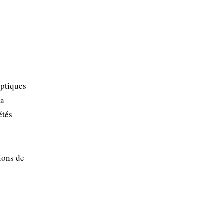
eptiques
la
étés
tions de