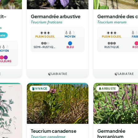
it-
Germandrée arbustive
Germandrée des c
Teucrium fruticans
Teucrium marum
s
☀️
☀️
☀️
💧
💧
💧
☀️
☀️
☀️
💧

nale
PLEIN SOLEIL
MOYEN
PLEIN SOLEIL
FAI
❄️
❄️
❄️
❄️
❄️
❄️

💧
💧
SEMI-RUSTIQUE
BLEU
RUSTIQUE
RO
MOYEN
ULEURS
E
🍃
LABIATAE
🍃
LABIATAE
🪴
VIVACE
🌲
ARBUSTE
Teucrium canadense
Germandrée
hyrcanicum
Teucrium canadense