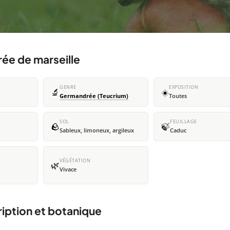
ée de marseille
GENRE
EXPOSITION
🔬
☀️
Germandrée (Teucrium)
Toutes
SOL
FEUILLAGE
🪨
🍃
Sableux, limoneux, argileux
Caduc
VÉGÉTATION
🌿
Vivace
iption et botanique