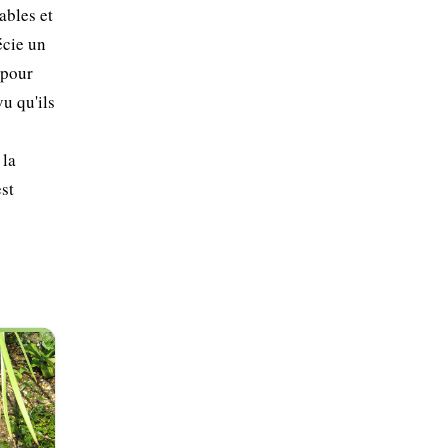
ables et
écie un
 pour
vu qu'ils
 la
est