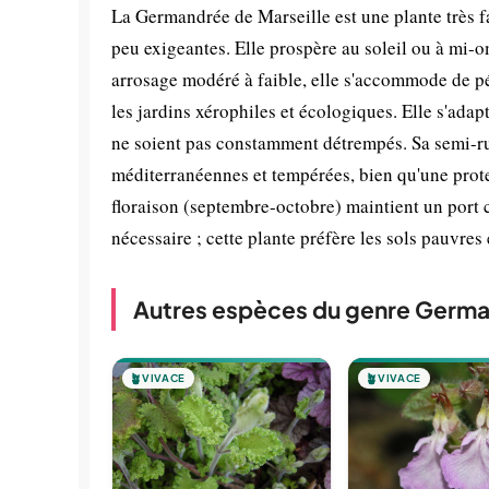
La Germandrée de Marseille est une plante très fa
peu exigeantes. Elle prospère au soleil ou à mi-o
arrosage modéré à faible, elle s'accommode de pér
les jardins xérophiles et écologiques. Elle s'adap
ne soient pas constamment détrempés. Sa semi-ru
méditerranéennes et tempérées, bien qu'une prote
floraison (septembre-octobre) maintient un port c
nécessaire ; cette plante préfère les sols pauvres 
Autres espèces du genre Germ
🪴
VIVACE
🪴
VIVACE