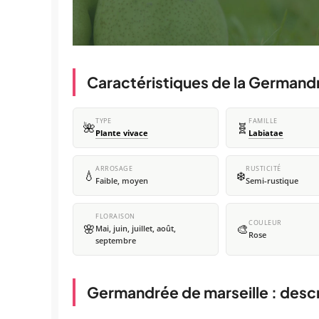
Caractéristiques de la Germandr
TYPE
FAMILLE
🌺
🧬
Plante vivace
Labiatae
ARROSAGE
RUSTICITÉ
💧
❄️
Faible, moyen
Semi-rustique
FLORAISON
COULEUR
🌸
🎨
Mai, juin, juillet, août,
Rose
septembre
Germandrée de marseille : descr