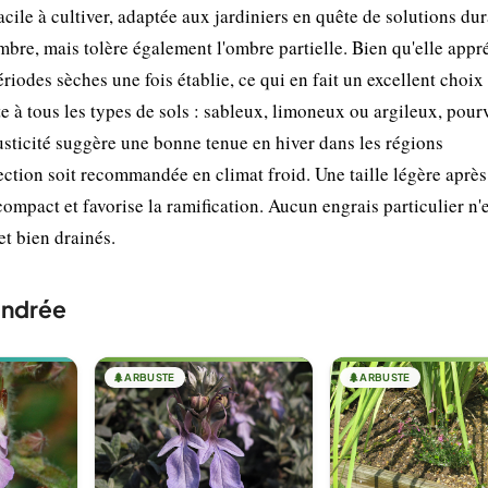
cile à cultiver, adaptée aux jardiniers en quête de solutions dur
mbre, mais tolère également l'ombre partielle. Bien qu'elle appr
iodes sèches une fois établie, ce qui en fait un excellent choix
te à tous les types de sols : sableux, limoneux ou argileux, pour
sticité suggère une bonne tenue en hiver dans les régions
ction soit recommandée en climat froid. Une taille légère après
ompact et favorise la ramification. Aucun engrais particulier n'
et bien drainés.
andrée
🌲
ARBUSTE
🌲
ARBUSTE