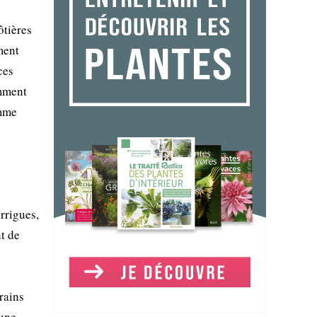
ôtières
ment
ces
amment
omme
rrigues,
nt de
rrains
aune