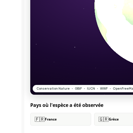
Pays où l'espèce a été observée
🇫🇷
🇬🇷
France
Grèce