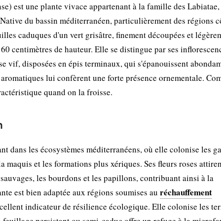
) est une plante vivace appartenant à la famille des Labiatae,
 Native du bassin méditerranéen, particulièrement des régions c
uilles caduques d'un vert grisâtre, finement découpées et légère
60 centimètres de hauteur. Elle se distingue par ses inflorescen
ose vif, disposées en épis terminaux, qui s'épanouissent abond
es aromatiques lui confèrent une forte présence ornementale. C
ctéristique quand on la froisse.
n
t dans les écosystèmes méditerranéens, où elle colonise les ga
la maquis et les formations plus xériques. Ses fleurs roses attire
auvages, les bourdons et les papillons, contribuant ainsi à la
réchauffement
lante est bien adaptée aux régions soumises au
xcellent indicateur de résilience écologique. Elle colonise les te
Son feuillage persistant ou semi-caduc offre un refuge à la microf