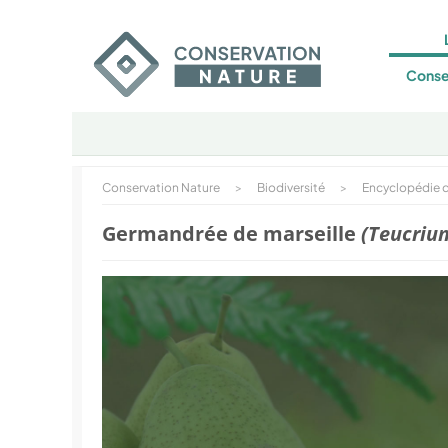
Conse
Conservation Nature
>
Biodiversité
>
Encyclopédie d
Germandrée de marseille
(Teucriu