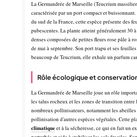
La Germandrée de Marseille (Teucrium massiliense
caractérisée par un port compact et buissonnant.
du sud de la France, cette espèce présente des fe
pubescentes. La plante atteint généralement 30 à 
denses composées de petites fleurs rose pâle à r
de mai à septembre. Son port trapu et ses feuill
beaucoup de Teucrium, elle exhale un parfum cara
Rôle écologique et conservatio
La Germandrée de Marseille joue un rôle importan
les talus rocheux et les zones de transition entre 
nombreux pollinisateurs, notamment les abeilles s
pollinisation d'autres espèces végétales. Cette p
climatique
et à la sécheresse, ce qui en fait un e
perturbés et aide à stabiliser les sols fragiles. 