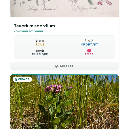
Teucrium scordium
Teucrium scordium
☀️
☀️
☀️
💧
💧
💧
TOUS
IMPORTANT
❄️
❄️
❄️
RUSTIQUE
ROSE
🍃
LABIATAE
🪴
VIVACE