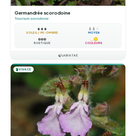
Germandrée scorodoine
Teucrium scorodonia
☀️
☀️
☀️
💧
💧
💧
SOLEIL / MI-OMBRE
MOYEN
❄️
❄️
❄️
RUSTIQUE
COULEURS
🍃
LABIATAE
🪴
VIVACE