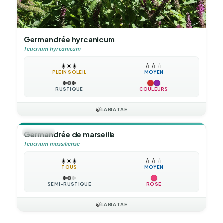
Germandrée hyrcanicum
Teucrium hyrcanicum
☀️
☀️
☀️
💧
💧
💧
PLEIN SOLEIL
MOYEN
❄️
❄️
❄️
RUSTIQUE
COULEURS
🍃
LABIATAE
🪴
VIVACE
Germandrée de marseille
Teucrium massiliense
☀️
☀️
☀️
💧
💧
💧
TOUS
MOYEN
❄️
❄️
❄️
SEMI-RUSTIQUE
ROSE
🍃
LABIATAE