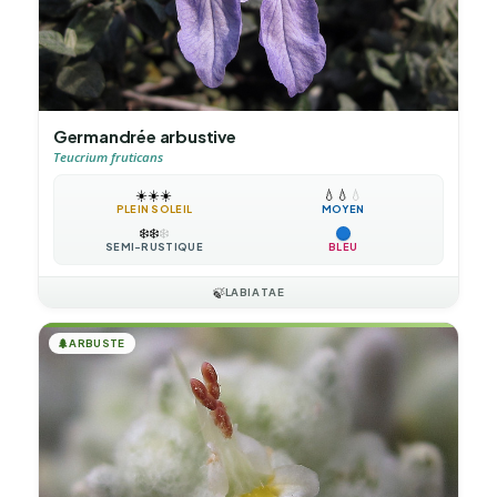
Germandrée arbustive
Teucrium fruticans
☀️
☀️
☀️
💧
💧
💧
PLEIN SOLEIL
MOYEN
❄️
❄️
❄️
SEMI-RUSTIQUE
BLEU
🍃
LABIATAE
🌲
ARBUSTE