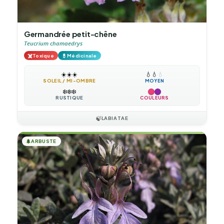
Germandrée petit-chêne
Teucrium chamaedrys
☠️
💊
Toxique
Médicinale
☀️
☀️
☀️
💧
💧
💧
SOLEIL / MI-OMBRE
MOYEN
❄️
❄️
❄️
RUSTIQUE
COULEURS
🍃
LABIATAE
🌲
ARBUSTE