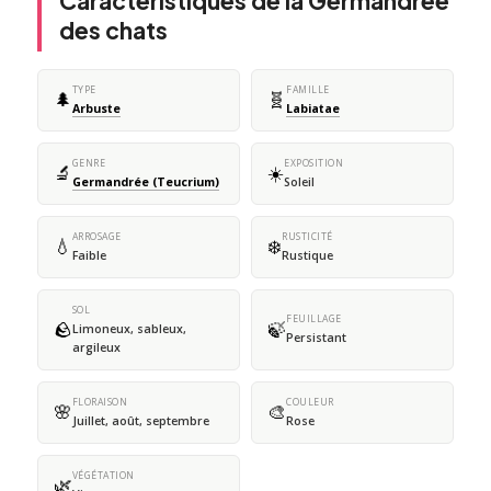
Caractéristiques de la Germandrée
des chats
TYPE
FAMILLE
🌲
🧬
Arbuste
Labiatae
GENRE
EXPOSITION
🔬
☀️
Germandrée (Teucrium)
Soleil
ARROSAGE
RUSTICITÉ
💧
❄️
Faible
Rustique
SOL
FEUILLAGE
🪨
🍃
Limoneux, sableux,
Persistant
argileux
FLORAISON
COULEUR
🌸
🎨
Juillet, août, septembre
Rose
VÉGÉTATION
🌿