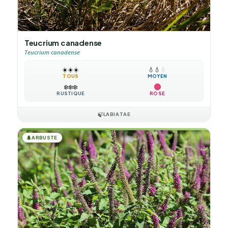
Teucrium canadense
Teucrium canadense
☀️
☀️
☀️
💧
💧
💧
TOUS
MOYEN
❄️
❄️
❄️
RUSTIQUE
ROSE
🍃
LABIATAE
🌲
ARBUSTE