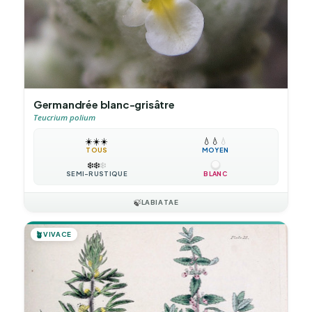
Germandrée blanc-grisâtre
Teucrium polium
☀️
☀️
☀️
💧
💧
💧
TOUS
MOYEN
❄️
❄️
❄️
SEMI-RUSTIQUE
BLANC
🍃
LABIATAE
🪴
VIVACE