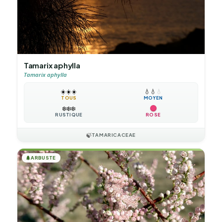
Tamarix aphylla
Tamarix aphylla
☀️
☀️
☀️
💧
💧
💧
TOUS
MOYEN
❄️
❄️
❄️
RUSTIQUE
ROSE
🍃
TAMARICACEAE
🌲
ARBUSTE