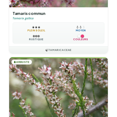
Tamaris commun
Tamarix gallica
☀️
☀️
☀️
💧
💧
💧
PLEIN SOLEIL
MOYEN
❄️
❄️
❄️
RUSTIQUE
COULEURS
🍃
TAMARICACEAE
🌲
ARBUSTE