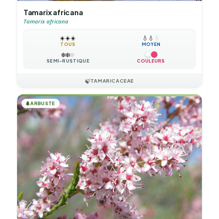
Tamarix africana
Tamarix africana
☀️
☀️
☀️
💧
💧
💧
TOUS
MOYEN
❄️
❄️
❄️
SEMI-RUSTIQUE
COULEURS
🍃
TAMARICACEAE
🌲
ARBUSTE