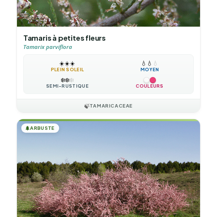
Tamaris à petites fleurs
Tamarix parviflora
☀️
☀️
☀️
💧
💧
💧
PLEIN SOLEIL
MOYEN
❄️
❄️
❄️
SEMI-RUSTIQUE
COULEURS
🍃
TAMARICACEAE
🌲
ARBUSTE