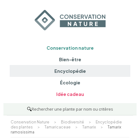
Conservation nature
Bien-être
Encyclopédie
Écologie
Idée cadeau
🔍
Rechercher une plante par nom ou critères
Conservation Nature
>
Biodiversité
>
Encyclopédie
des plantes
>
Tamaricaceae
>
Tamarix
>
Tamarix
ramosissima