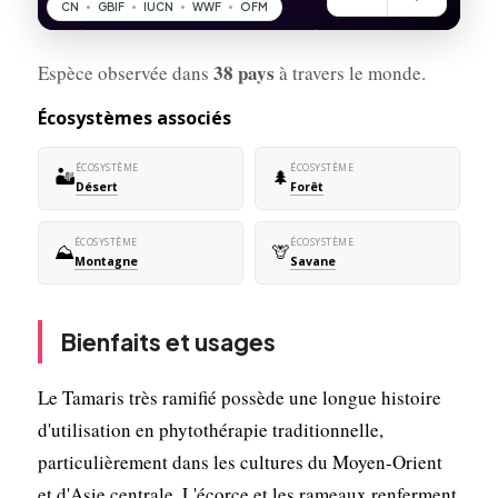
38 pays
Espèce observée dans
à travers le monde.
Écosystèmes associés
ÉCOSYSTÈME
ÉCOSYSTÈME
🏜️
🌲
Désert
Forêt
ÉCOSYSTÈME
ÉCOSYSTÈME
⛰️
🦒
Montagne
Savane
Bienfaits et usages
Le Tamaris très ramifié possède une longue histoire
d'utilisation en phytothérapie traditionnelle,
particulièrement dans les cultures du Moyen-Orient
et d'Asie centrale. L'écorce et les rameaux renferment