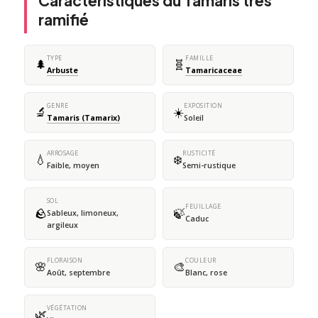
Caractéristiques du Tamaris très
ramifié
TYPE
FAMILLE
🌲
🧬
Arbuste
Tamaricaceae
GENRE
EXPOSITION
🔬
☀️
Tamaris (Tamarix)
Soleil
ARROSAGE
RUSTICITÉ
💧
❄️
Faible, moyen
Semi-rustique
SOL
FEUILLAGE
🪨
🍃
Sableux, limoneux,
Caduc
argileux
FLORAISON
COULEUR
🌸
🎨
Août, septembre
Blanc, rose
VÉGÉTATION
🌿