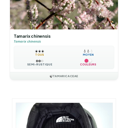
Tamarix chinensis
Tamarix chinensis
☀️
☀️
☀️
💧
💧
💧
TOUS
MOYEN
❄️
❄️
❄️
SEMI-RUSTIQUE
COULEURS
🍃
TAMARICACEAE