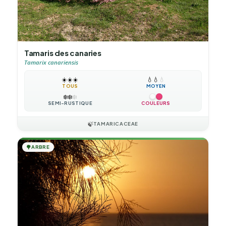
Tamaris des canaries
Tamarix canariensis
☀️
☀️
☀️
💧
💧
💧
TOUS
MOYEN
❄️
❄️
❄️
SEMI-RUSTIQUE
COULEURS
🍃
TAMARICACEAE
🌳
ARBRE