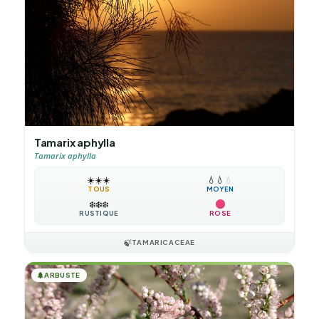
Tamarix aphylla
Tamarix aphylla
☀️
☀️
☀️
💧
💧
💧
TOUS
MOYEN
❄️
❄️
❄️
RUSTIQUE
ROSE
🍃
TAMARICACEAE
🌲
ARBUSTE