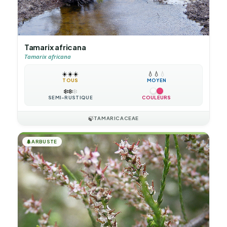
Tamarix africana
Tamarix africana
☀️
☀️
☀️
💧
💧
💧
TOUS
MOYEN
❄️
❄️
❄️
SEMI-RUSTIQUE
COULEURS
🍃
TAMARICACEAE
🌲
ARBUSTE