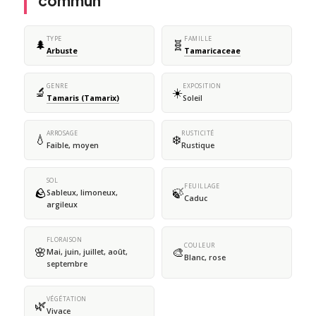
commun
TYPE
FAMILLE
🌲
🧬
Arbuste
Tamaricaceae
GENRE
EXPOSITION
🔬
☀️
Tamaris (Tamarix)
Soleil
ARROSAGE
RUSTICITÉ
💧
❄️
Faible, moyen
Rustique
SOL
FEUILLAGE
🪨
🍃
Sableux, limoneux,
Caduc
argileux
FLORAISON
COULEUR
🌸
🎨
Mai, juin, juillet, août,
Blanc, rose
septembre
VÉGÉTATION
🌿
Vivace