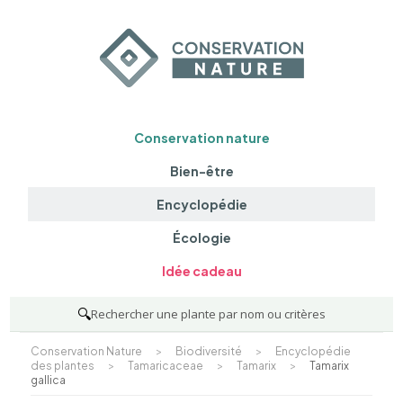
Conservation nature
Bien-être
Encyclopédie
Écologie
Idée cadeau
🔍
Rechercher une plante par nom ou critères
Conservation Nature
>
Biodiversité
>
Encyclopédie
des plantes
>
Tamaricaceae
>
Tamarix
>
Tamarix
gallica