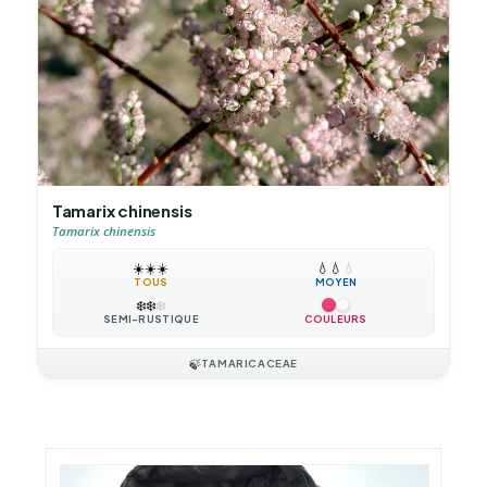
Tamarix chinensis
Tamarix chinensis
☀️
☀️
☀️
💧
💧
💧
TOUS
MOYEN
❄️
❄️
❄️
SEMI-RUSTIQUE
COULEURS
🍃
TAMARICACEAE