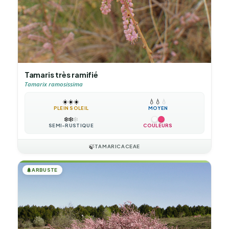
Tamaris très ramifié
Tamarix ramosissima
☀️
☀️
☀️
💧
💧
💧
PLEIN SOLEIL
MOYEN
❄️
❄️
❄️
SEMI-RUSTIQUE
COULEURS
🍃
TAMARICACEAE
🌲
ARBUSTE