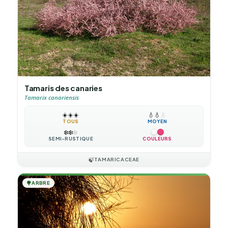
Tamaris des canaries
Tamarix canariensis
☀️
☀️
☀️
💧
💧
💧
TOUS
MOYEN
❄️
❄️
❄️
SEMI-RUSTIQUE
COULEURS
🍃
TAMARICACEAE
🌳
ARBRE