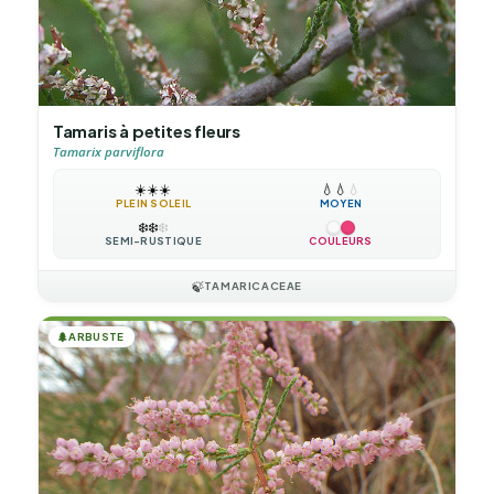
Tamaris à petites fleurs
Tamarix parviflora
☀️
☀️
☀️
💧
💧
💧
PLEIN SOLEIL
MOYEN
❄️
❄️
❄️
SEMI-RUSTIQUE
COULEURS
🍃
TAMARICACEAE
🌲
ARBUSTE