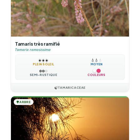
Tamaris très ramifié
Tamarix ramosissima
☀️
☀️
☀️
💧
💧
💧
PLEIN SOLEIL
MOYEN
❄️
❄️
❄️
SEMI-RUSTIQUE
COULEURS
🍃
TAMARICACEAE
🌳
ARBRE