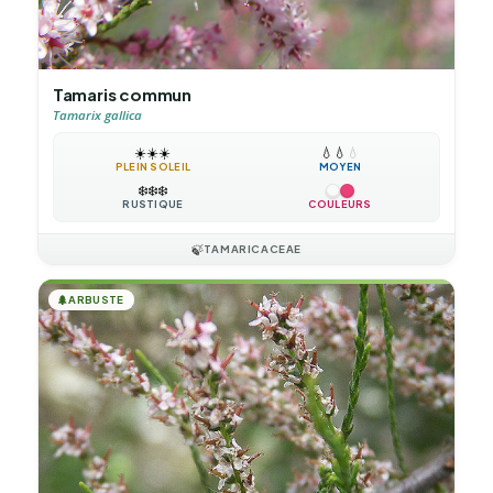
Tamaris commun
Tamarix gallica
☀️
☀️
☀️
💧
💧
💧
PLEIN SOLEIL
MOYEN
❄️
❄️
❄️
RUSTIQUE
COULEURS
🍃
TAMARICACEAE
🌲
ARBUSTE