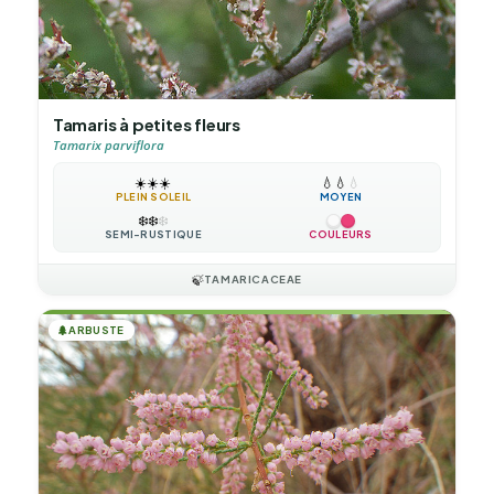
Tamaris à petites fleurs
Tamarix parviflora
☀️
☀️
☀️
💧
💧
💧
PLEIN SOLEIL
MOYEN
❄️
❄️
❄️
SEMI-RUSTIQUE
COULEURS
🍃
TAMARICACEAE
🌲
ARBUSTE