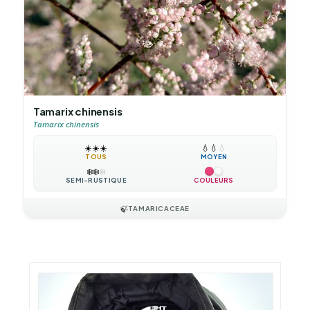
Tamarix chinensis
Tamarix chinensis
☀️
☀️
☀️
💧
💧
💧
TOUS
MOYEN
❄️
❄️
❄️
SEMI-RUSTIQUE
COULEURS
🍃
TAMARICACEAE