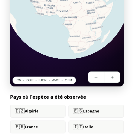
Pays où l'espèce a été observée
🇩🇿
🇪🇸
Algérie
Espagne
🇫🇷
🇮🇹
France
Italie