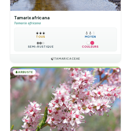
Tamarix africana
Tamarix africana
☀️
☀️
☀️
💧
💧
💧
TOUS
MOYEN
❄️
❄️
❄️
SEMI-RUSTIQUE
COULEURS
🍃
TAMARICACEAE
🌲
ARBUSTE