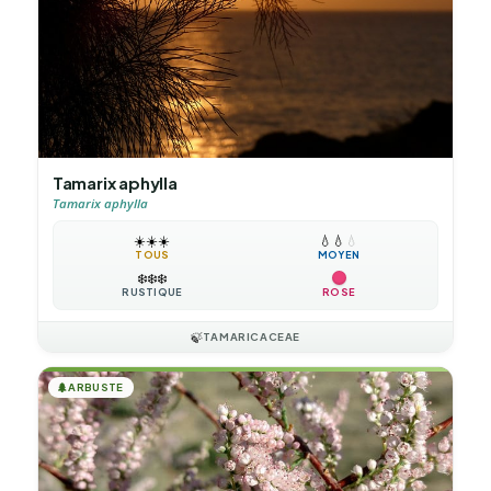
Tamarix aphylla
Tamarix aphylla
☀️
☀️
☀️
💧
💧
💧
TOUS
MOYEN
❄️
❄️
❄️
RUSTIQUE
ROSE
🍃
TAMARICACEAE
🌲
ARBUSTE