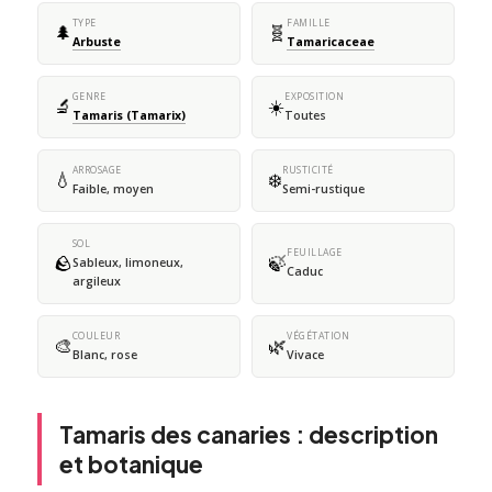
TYPE
FAMILLE
🌲
🧬
Arbuste
Tamaricaceae
GENRE
EXPOSITION
🔬
☀️
Tamaris (Tamarix)
Toutes
ARROSAGE
RUSTICITÉ
💧
❄️
Faible, moyen
Semi-rustique
SOL
FEUILLAGE
🪨
🍃
Sableux, limoneux,
Caduc
argileux
COULEUR
VÉGÉTATION
🎨
🌿
Blanc, rose
Vivace
Tamaris des canaries : description
et botanique