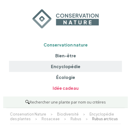
Conservation nature
Bien-être
Encyclopédie
Écologie
Idée cadeau
🔍
Rechercher une plante par nom ou critères
Conservation Nature
>
Biodiversité
>
Encyclopédie
des plantes
>
Rosaceae
>
Rubus
>
Rubus arcticus