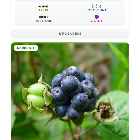
☀️
☀️
☀️
💧
💧
💧
TOUS
IMPORTANT
❄️
❄️
❄️
RUSTIQUE
VIOLET
🍃
ROSACEAE
🌲
ARBUSTE