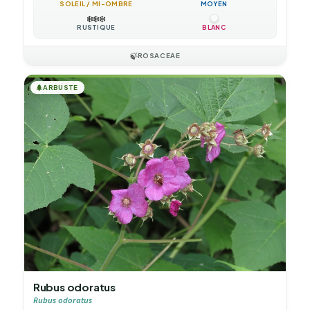
SOLEIL / MI-OMBRE
MOYEN
❄️
❄️
❄️
RUSTIQUE
BLANC
🍃
ROSACEAE
🌲
ARBUSTE
Rubus odoratus
Rubus odoratus