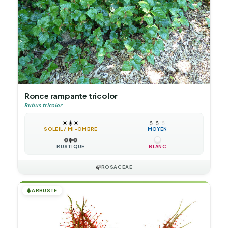
Ronce rampante tricolor
Rubus tricolor
☀️
☀️
☀️
💧
💧
💧
SOLEIL / MI-OMBRE
MOYEN
❄️
❄️
❄️
RUSTIQUE
BLANC
🍃
ROSACEAE
🌲
ARBUSTE