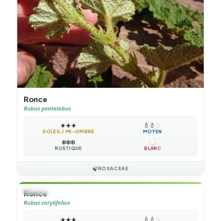
Ronce
Rubus pentalobus
☀️
☀️
☀️
💧
💧
💧
SOLEIL / MI-OMBRE
MOYEN
❄️
❄️
❄️
RUSTIQUE
BLANC
🍃
ROSACEAE
🌲
ARBUSTE
Ronce
Rubus corylifolius
☀️
☀️
☀️
💧
💧
💧