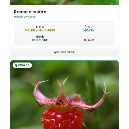
Ronce bleuâtre
Rubus caesius
☀️
☀️
☀️
💧
💧
💧
SOLEIL / MI-OMBRE
MOYEN
❄️
❄️
❄️
RUSTIQUE
BLANC
🍃
ROSACEAE
🪴
VIVACE