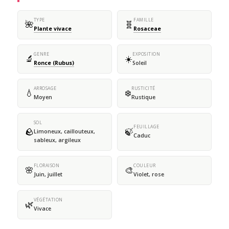
TYPE
FAMILLE
🌺
🧬
Plante vivace
Rosaceae
GENRE
EXPOSITION
🔬
☀️
Ronce (Rubus)
Soleil
ARROSAGE
RUSTICITÉ
💧
❄️
Moyen
Rustique
SOL
FEUILLAGE
🪨
🍃
Limoneux, caillouteux,
Caduc
sableux, argileux
FLORAISON
COULEUR
🌸
🎨
Juin, juillet
Violet, rose
VÉGÉTATION
🌿
Vivace