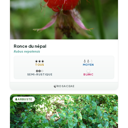
Ronce du népal
Rubus nepalensis
☀️
☀️
☀️
💧
💧
💧
TOUS
MOYEN
❄️
❄️
❄️
SEMI-RUSTIQUE
BLANC
🍃
ROSACEAE
🌲
ARBUSTE