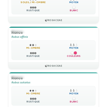
SOLEIL / MI-OMBRE
MOYEN
❄️
❄️
❄️
RUSTIQUE
BLANC
🍃
ROSACEAE
🪴
VIVACE
Ronce
Rubus affinis
☀️
☀️
☀️
💧
💧
💧
MI-OMBRE
MOYEN
❄️
❄️
❄️
RUSTIQUE
COULEURS
🍃
ROSACEAE
🪴
VIVACE
Ronce
Rubus sulcatus
☀️
☀️
☀️
💧
💧
💧
MI-OMBRE
MOYEN
❄️
❄️
❄️
RUSTIQUE
BLANC