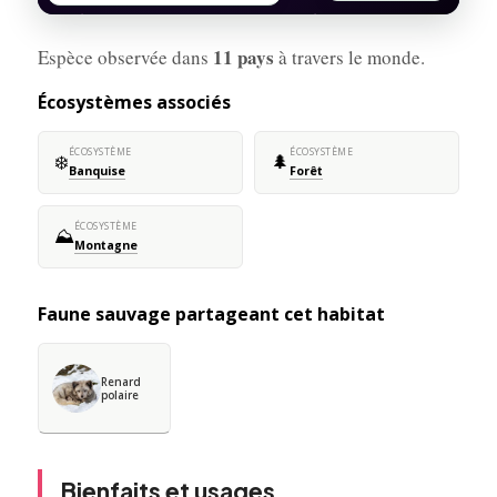
11 pays
Espèce observée dans
à travers le monde.
Écosystèmes associés
ÉCOSYSTÈME
ÉCOSYSTÈME
❄️
🌲
Banquise
Forêt
ÉCOSYSTÈME
⛰️
Montagne
Faune sauvage partageant cet habitat
Renard
polaire
Bienfaits et usages