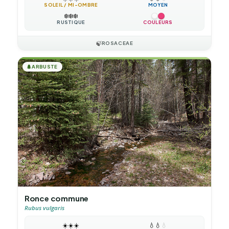
SOLEIL / MI-OMBRE
MOYEN
❄️
❄️
❄️
RUSTIQUE
COULEURS
🍃
ROSACEAE
🌲
ARBUSTE
Ronce commune
Rubus vulgaris
☀️
☀️
☀️
💧
💧
💧