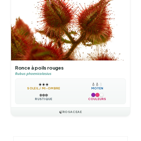
Ronce à poils rouges
Rubus phoenicolasius
☀️
☀️
☀️
💧
💧
💧
SOLEIL / MI-OMBRE
MOYEN
❄️
❄️
❄️
RUSTIQUE
COULEURS
🍃
ROSACEAE