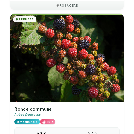
🍃
ROSACEAE
🌲
ARBUSTE
Ronce commune
Rubus fruticosus
💊
🍎
Médicinale
Fruit
☀️
☀️
☀️
💧
💧
💧