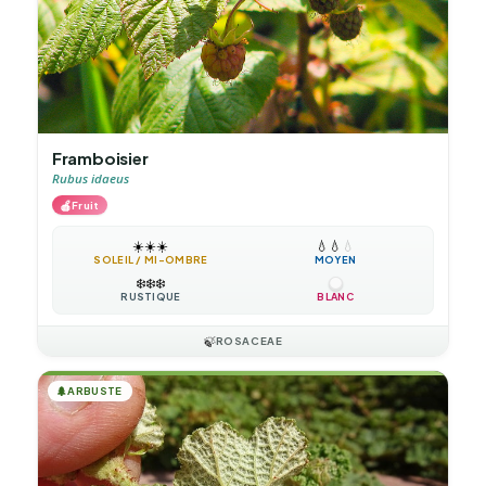
Framboisier
Rubus idaeus
🍎
Fruit
☀️
☀️
☀️
💧
💧
💧
SOLEIL / MI-OMBRE
MOYEN
❄️
❄️
❄️
RUSTIQUE
BLANC
🍃
ROSACEAE
🌲
ARBUSTE