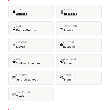
TYPE
FAMILLE
🌲
🧬
Arbuste
Rosaceae
GENRE
EXPOSITION
🔬
☀️
Ronce (Rubus)
Toutes
ARROSAGE
RUSTICITÉ
💧
❄️
Moyen
Rustique
SOL
FEUILLAGE
🪨
🍃
Sableux, limoneux
Caduc
FLORAISON
COULEUR
🌸
🎨
Juin, juillet, août
Blanc
VÉGÉTATION
🌿
Vivace