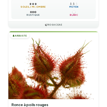
☀️
☀️
☀️
💧
💧
💧
SOLEIL / MI-OMBRE
MOYEN
❄️
❄️
❄️
RUSTIQUE
BLANC
🍃
ROSACEAE
🌲
ARBUSTE
Ronce à poils rouges