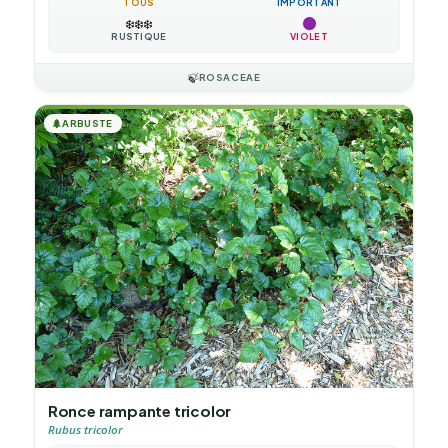
TOUS
IMPORTANT
❄️
❄️
❄️
RUSTIQUE
VIOLET
🍃
ROSACEAE
🌲
ARBUSTE
Ronce rampante tricolor
Rubus tricolor