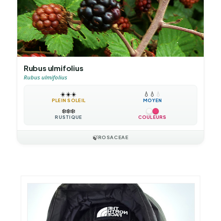
Rubus ulmifolius
Rubus ulmifolius
☀️
☀️
☀️
💧
💧
💧
PLEIN SOLEIL
MOYEN
❄️
❄️
❄️
RUSTIQUE
COULEURS
🍃
ROSACEAE