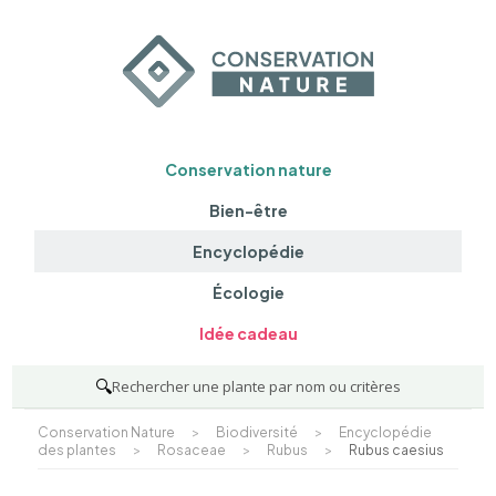
Conservation nature
Bien-être
Encyclopédie
Écologie
Idée cadeau
🔍
Rechercher une plante par nom ou critères
Conservation Nature
>
Biodiversité
>
Encyclopédie
des plantes
>
Rosaceae
>
Rubus
>
Rubus caesius