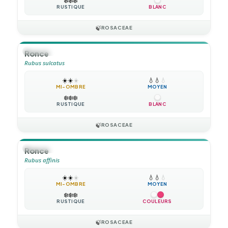
❄️
❄️
❄️
RUSTIQUE
BLANC
🍃
ROSACEAE
🪴
VIVACE
Ronce
Rubus sulcatus
☀️
☀️
☀️
💧
💧
💧
MI-OMBRE
MOYEN
❄️
❄️
❄️
RUSTIQUE
BLANC
🍃
ROSACEAE
🪴
VIVACE
Ronce
Rubus affinis
☀️
☀️
☀️
💧
💧
💧
MI-OMBRE
MOYEN
❄️
❄️
❄️
RUSTIQUE
COULEURS
🍃
ROSACEAE