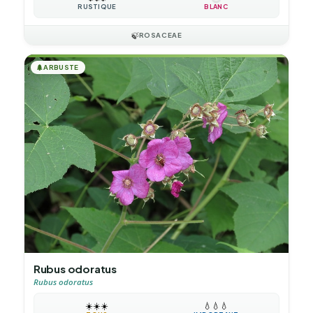
RUSTIQUE
BLANC
🍃
ROSACEAE
🌲
ARBUSTE
Rubus odoratus
Rubus odoratus
☀️
☀️
☀️
💧
💧
💧