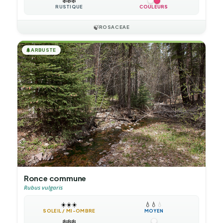
❄️
❄️
❄️
RUSTIQUE
COULEURS
🍃
ROSACEAE
🌲
ARBUSTE
Ronce commune
Rubus vulgaris
☀️
☀️
☀️
💧
💧
💧
SOLEIL / MI-OMBRE
MOYEN
❄️
❄️
❄️