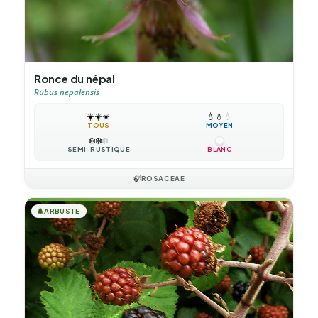
Ronce du népal
Rubus nepalensis
☀️
☀️
☀️
💧
💧
💧
TOUS
MOYEN
❄️
❄️
❄️
SEMI-RUSTIQUE
BLANC
🍃
ROSACEAE
🌲
ARBUSTE