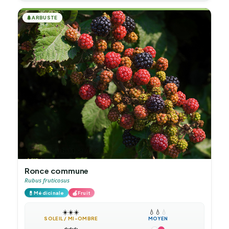
🌲
ARBUSTE
Ronce commune
Rubus fruticosus
💊
🍎
Médicinale
Fruit
☀️
☀️
☀️
💧
💧
💧
SOLEIL / MI-OMBRE
MOYEN