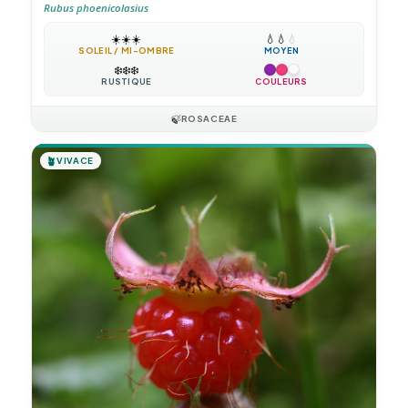
Rubus phoenicolasius
☀️
☀️
☀️
💧
💧
💧
SOLEIL / MI-OMBRE
MOYEN
❄️
❄️
❄️
RUSTIQUE
COULEURS
🍃
ROSACEAE
🪴
VIVACE