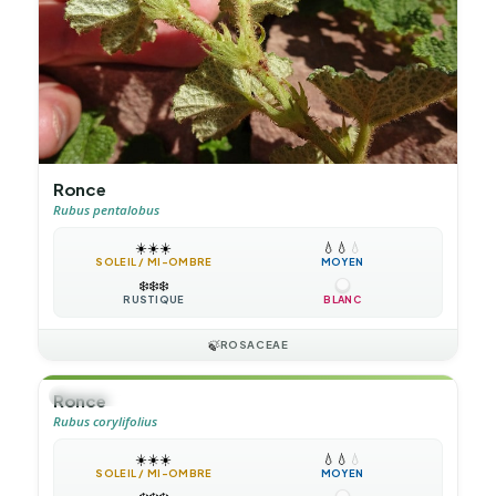
Ronce
Rubus pentalobus
☀️
☀️
☀️
💧
💧
💧
SOLEIL / MI-OMBRE
MOYEN
❄️
❄️
❄️
RUSTIQUE
BLANC
🍃
ROSACEAE
🌲
ARBUSTE
Ronce
Rubus corylifolius
☀️
☀️
☀️
💧
💧
💧
SOLEIL / MI-OMBRE
MOYEN