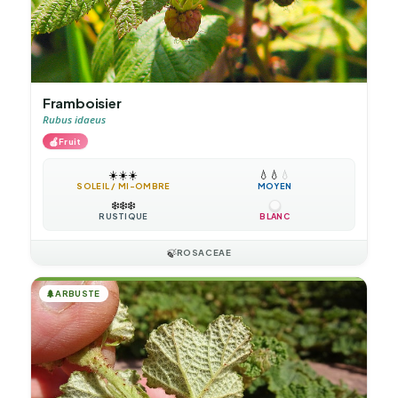
Framboisier
Rubus idaeus
🍎
Fruit
☀️
☀️
☀️
💧
💧
💧
SOLEIL / MI-OMBRE
MOYEN
❄️
❄️
❄️
RUSTIQUE
BLANC
🍃
ROSACEAE
🌲
ARBUSTE