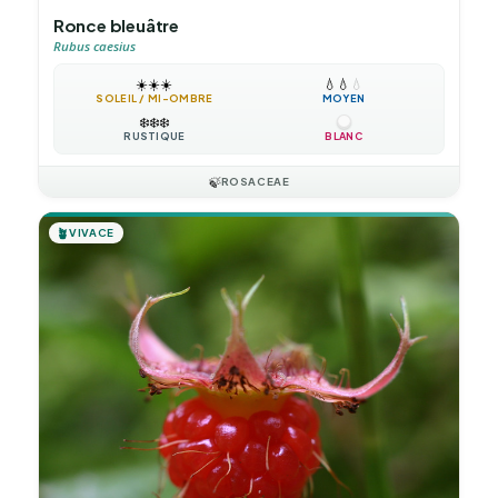
Ronce bleuâtre
Rubus caesius
☀️
☀️
☀️
💧
💧
💧
SOLEIL / MI-OMBRE
MOYEN
❄️
❄️
❄️
RUSTIQUE
BLANC
🍃
ROSACEAE
🪴
VIVACE