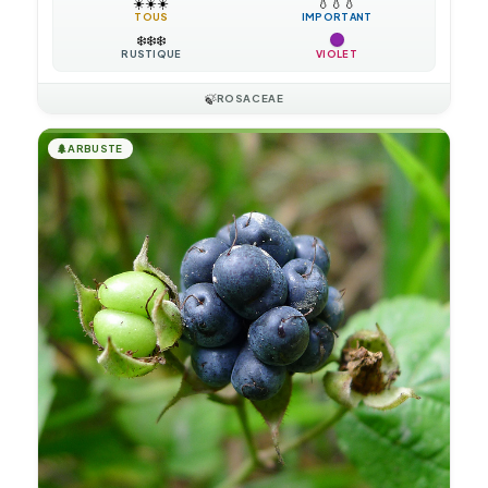
☀️
☀️
☀️
💧
💧
💧
TOUS
IMPORTANT
❄️
❄️
❄️
RUSTIQUE
VIOLET
🍃
ROSACEAE
🌲
ARBUSTE