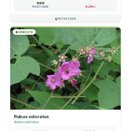
❄️
❄️
❄️
RUSTIQUE
BLANC
🍃
ROSACEAE
🌲
ARBUSTE
Rubus odoratus
Rubus odoratus