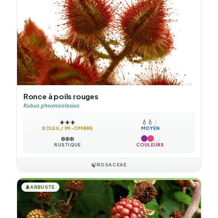
Ronce à poils rouges
Rubus phoenicolasius
☀️
☀️
☀️
💧
💧
💧
SOLEIL / MI-OMBRE
MOYEN
❄️
❄️
❄️
RUSTIQUE
COULEURS
🍃
ROSACEAE
🌲
ARBUSTE