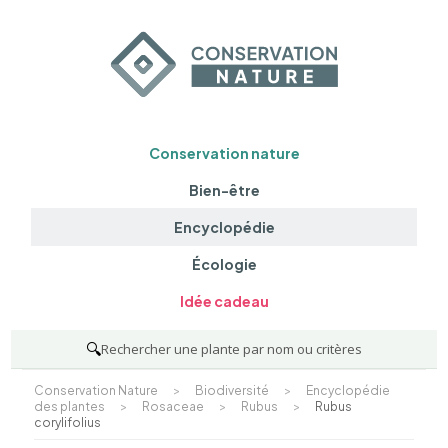
Conservation nature
Bien-être
Encyclopédie
Écologie
Idée cadeau
🔍
Rechercher une plante par nom ou critères
Conservation Nature
>
Biodiversité
>
Encyclopédie
des plantes
>
Rosaceae
>
Rubus
>
Rubus
corylifolius