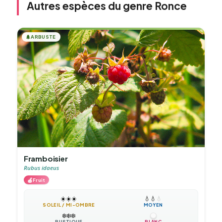
Autres espèces du genre Ronce
🌲
ARBUSTE
Framboisier
Rubus idaeus
🍎
Fruit
☀️
☀️
☀️
💧
💧
💧
SOLEIL / MI-OMBRE
MOYEN
❄️
❄️
❄️
RUSTIQUE
BLANC