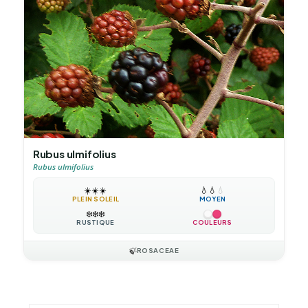
Rubus ulmifolius
Rubus ulmifolius
☀️
☀️
☀️
💧
💧
💧
PLEIN SOLEIL
MOYEN
❄️
❄️
❄️
RUSTIQUE
COULEURS
🍃
ROSACEAE