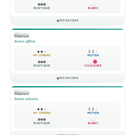
❄️
❄️
❄️
RUSTIQUE
BLANC
🍃
ROSACEAE
🪴
VIVACE
Ronce
Rubus affinis
☀️
☀️
☀️
💧
💧
💧
MI-OMBRE
MOYEN
❄️
❄️
❄️
RUSTIQUE
COULEURS
🍃
ROSACEAE
🪴
VIVACE
Ronce
Rubus sulcatus
☀️
☀️
☀️
💧
💧
💧
MI-OMBRE
MOYEN
❄️
❄️
❄️
RUSTIQUE
BLANC