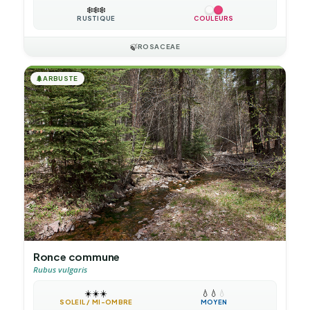
❄️
❄️
❄️
RUSTIQUE
COULEURS
🍃
ROSACEAE
🌲
ARBUSTE
Ronce commune
Rubus vulgaris
☀️
☀️
☀️
💧
💧
💧
SOLEIL / MI-OMBRE
MOYEN