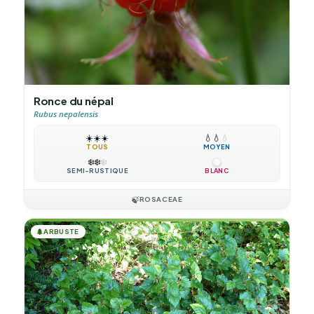
Ronce du népal
Rubus nepalensis
☀️
☀️
☀️
💧
💧
💧
TOUS
MOYEN
❄️
❄️
❄️
SEMI-RUSTIQUE
BLANC
🍃
ROSACEAE
🌲
ARBUSTE