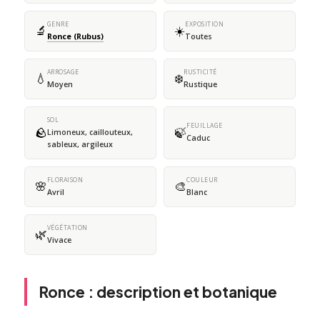
GENRE
EXPOSITION
🔬
☀️
Ronce (Rubus)
Toutes
ARROSAGE
RUSTICITÉ
💧
❄️
Moyen
Rustique
SOL
FEUILLAGE
🪨
🍃
Limoneux, caillouteux,
Caduc
sableux, argileux
FLORAISON
COULEUR
🌸
🎨
Avril
Blanc
VÉGÉTATION
🌿
Vivace
Ronce : description et botanique