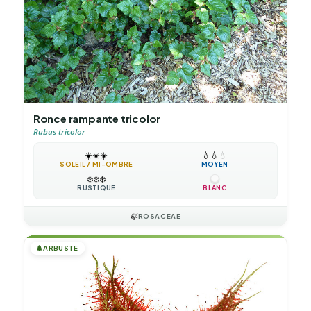
Ronce rampante tricolor
Rubus tricolor
☀️
☀️
☀️
💧
💧
💧
SOLEIL / MI-OMBRE
MOYEN
❄️
❄️
❄️
RUSTIQUE
BLANC
🍃
ROSACEAE
🌲
ARBUSTE