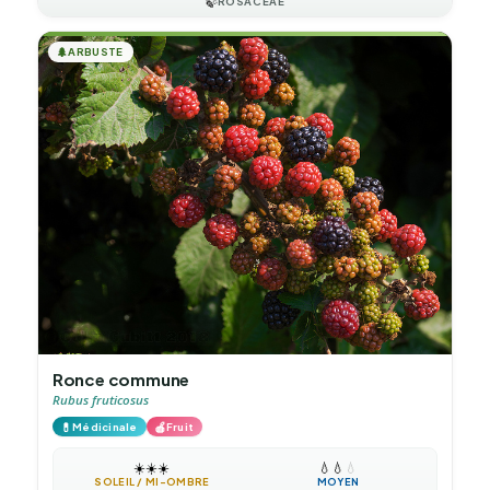
🍃
ROSACEAE
🌲
ARBUSTE
Ronce commune
Rubus fruticosus
💊
🍎
Médicinale
Fruit
☀️
☀️
☀️
💧
💧
💧
SOLEIL / MI-OMBRE
MOYEN