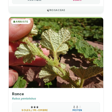
🍃
ROSACEAE
🌲
ARBUSTE
Ronce
Rubus pentalobus
☀️
☀️
☀️
💧
💧
💧
SOLEIL / MI-OMBRE
MOYEN