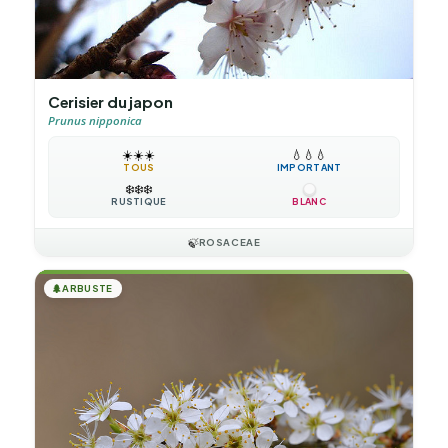
Cerisier du japon
Prunus nipponica
☀️
☀️
☀️
💧
💧
💧
TOUS
IMPORTANT
❄️
❄️
❄️
RUSTIQUE
BLANC
🍃
ROSACEAE
🌲
ARBUSTE