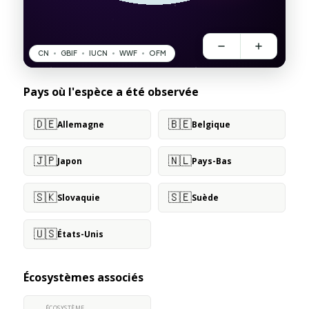
Pays où l'espèce a été observée
🇩🇪
🇧🇪
Allemagne
Belgique
🇯🇵
🇳🇱
Japon
Pays-Bas
🇸🇰
🇸🇪
Slovaquie
Suède
🇺🇸
États-Unis
Écosystèmes associés
ÉCOSYSTÈME