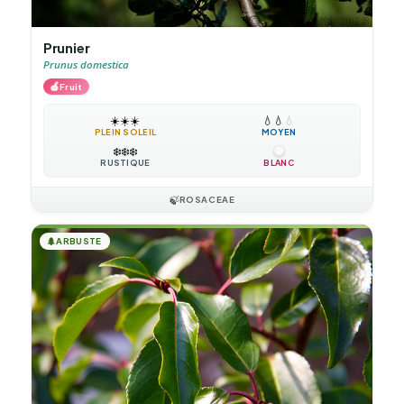
Prunier
Prunus domestica
🍎
Fruit
☀️
☀️
☀️
💧
💧
💧
PLEIN SOLEIL
MOYEN
❄️
❄️
❄️
RUSTIQUE
BLANC
🍃
ROSACEAE
🌲
ARBUSTE