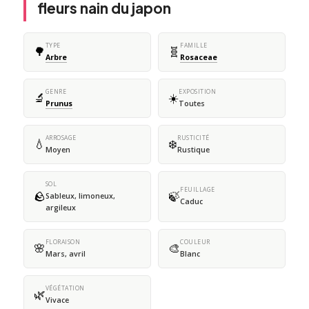
fleurs nain du japon
TYPE
FAMILLE
🌳
🧬
Arbre
Rosaceae
GENRE
EXPOSITION
🔬
☀️
Prunus
Toutes
ARROSAGE
RUSTICITÉ
💧
❄️
Moyen
Rustique
SOL
FEUILLAGE
🪨
🍃
Sableux, limoneux,
Caduc
argileux
FLORAISON
COULEUR
🌸
🎨
Mars, avril
Blanc
VÉGÉTATION
🌿
Vivace