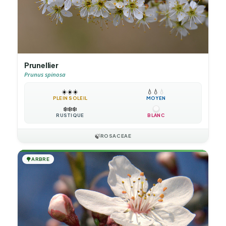
Prunellier
Prunus spinosa
☀️
☀️
☀️
💧
💧
💧
PLEIN SOLEIL
MOYEN
❄️
❄️
❄️
RUSTIQUE
BLANC
🍃
ROSACEAE
🌳
ARBRE