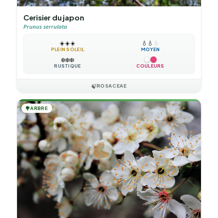
Cerisier du japon
Prunus serrulata
☀️
☀️
☀️
💧
💧
💧
PLEIN SOLEIL
MOYEN
❄️
❄️
❄️
RUSTIQUE
COULEURS
🍃
ROSACEAE
🌳
ARBRE