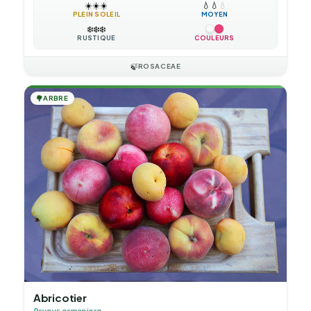
☀️
☀️
☀️
💧
💧
💧
PLEIN SOLEIL
MOYEN
❄️
❄️
❄️
RUSTIQUE
COULEURS
🍃
ROSACEAE
🌳
ARBRE
Abricotier
Prunus armeniaca