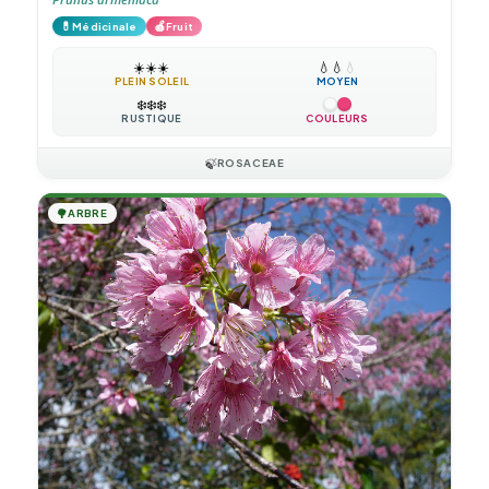
💊
🍎
Médicinale
Fruit
☀️
☀️
☀️
💧
💧
💧
PLEIN SOLEIL
MOYEN
❄️
❄️
❄️
RUSTIQUE
COULEURS
🍃
ROSACEAE
🌳
ARBRE