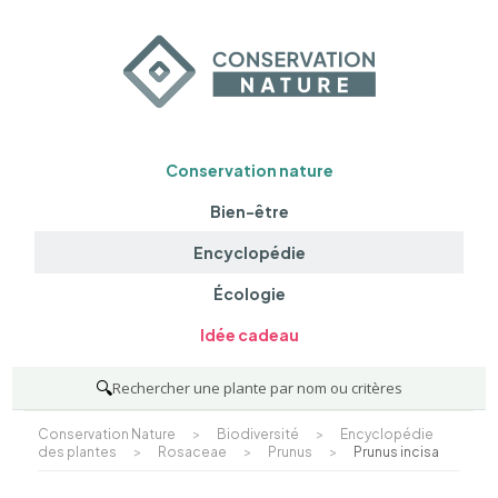
Conservation nature
Bien-être
Encyclopédie
Écologie
Idée cadeau
🔍
Rechercher une plante par nom ou critères
Conservation Nature
>
Biodiversité
>
Encyclopédie
des plantes
>
Rosaceae
>
Prunus
>
Prunus incisa