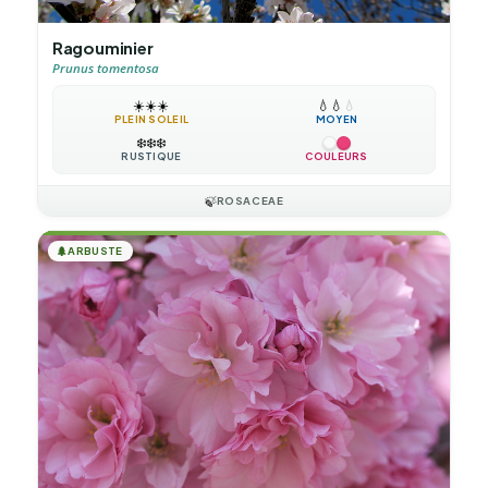
Ragouminier
Prunus tomentosa
☀️
☀️
☀️
💧
💧
💧
PLEIN SOLEIL
MOYEN
❄️
❄️
❄️
RUSTIQUE
COULEURS
🍃
ROSACEAE
🌲
ARBUSTE