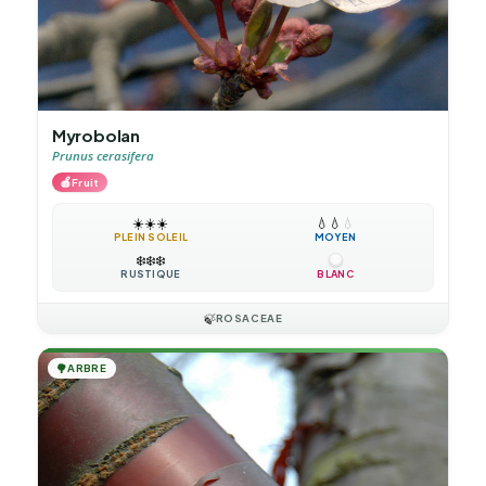
Myrobolan
Prunus cerasifera
🍎
Fruit
☀️
☀️
☀️
💧
💧
💧
PLEIN SOLEIL
MOYEN
❄️
❄️
❄️
RUSTIQUE
BLANC
🍃
ROSACEAE
🌳
ARBRE