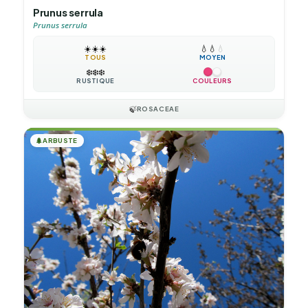
Prunus serrula
Prunus serrula
☀️
☀️
☀️
💧
💧
💧
TOUS
MOYEN
❄️
❄️
❄️
RUSTIQUE
COULEURS
🍃
ROSACEAE
🌲
ARBUSTE