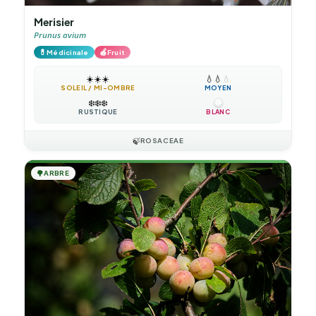
Merisier
Prunus avium
💊
🍎
Médicinale
Fruit
☀️
☀️
☀️
💧
💧
💧
SOLEIL / MI-OMBRE
MOYEN
❄️
❄️
❄️
RUSTIQUE
BLANC
🍃
ROSACEAE
🌳
ARBRE