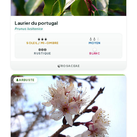
Laurier du portugal
Prunus lusitanica
☀️
☀️
☀️
💧
💧
💧
SOLEIL / MI-OMBRE
MOYEN
❄️
❄️
❄️
RUSTIQUE
BLANC
🍃
ROSACEAE
🌲
ARBUSTE