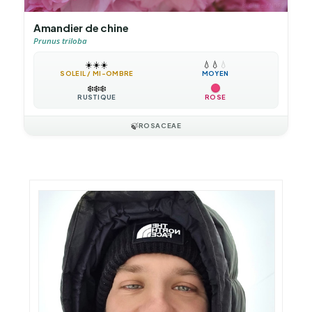
Amandier de chine
Prunus triloba
☀️
☀️
☀️
💧
💧
💧
SOLEIL / MI-OMBRE
MOYEN
❄️
❄️
❄️
RUSTIQUE
ROSE
🍃
ROSACEAE