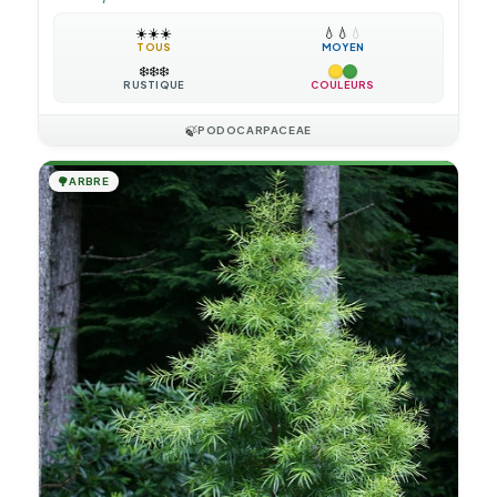
☀️
☀️
☀️
💧
💧
💧
TOUS
MOYEN
❄️
❄️
❄️
RUSTIQUE
COULEURS
🍃
PODOCARPACEAE
🌳
ARBRE