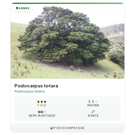
🌳
ARBRE
Podocarpus totara
Podocarpus totara
☀️
☀️
☀️
💧
💧
💧
TOUS
MOYEN
❄️
❄️
❄️
📏
SEMI-RUSTIQUE
VIVACE
🍃
PODOCARPACEAE