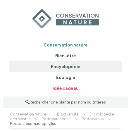
Conservation nature
Bien-être
Encyclopédie
Écologie
Idée cadeau
🔍
Rechercher une plante par nom ou critères
Conservation Nature
>
Biodiversité
>
Encyclopédie
des plantes
>
Podocarpaceae
>
Podocarpus
>
Podocarpus macrophyllus