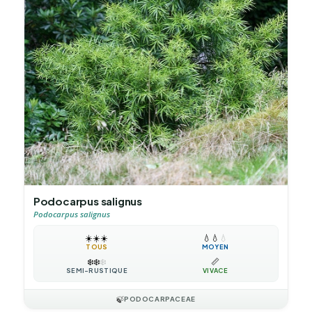
Podocarpus salignus
Podocarpus salignus
☀️
☀️
☀️
💧
💧
💧
TOUS
MOYEN
❄️
❄️
❄️
📏
SEMI-RUSTIQUE
VIVACE
🍃
PODOCARPACEAE