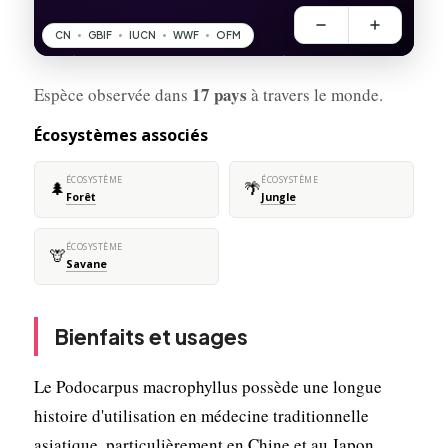
17 pays
Espèce observée dans
à travers le monde.
Écosystèmes associés
ÉCOSYSTÈME
ÉCOSYSTÈME
🌲
🌴
Forêt
Jungle
ÉCOSYSTÈME
🦒
Savane
Bienfaits et usages
Le Podocarpus macrophyllus possède une longue
histoire d'utilisation en médecine traditionnelle
asiatique, particulièrement en Chine et au Japon.