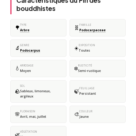
Caractéristiques du Pin des
bouddhistes
TYPE
FAMILLE
🌳
🧬
Arbre
Podocarpaceae
GENRE
EXPOSITION
🔬
☀️
Podocarpus
Toutes
ARROSAGE
RUSTICITÉ
💧
❄️
Moyen
Semi-rustique
SOL
FEUILLAGE
🪨
🍃
Sableux, limoneux,
Persistant
argileux
FLORAISON
COULEUR
🌸
🎨
Avril, mai, juillet
Jaune
VÉGÉTATION
🌿