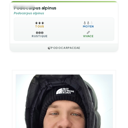
🌲
ARBUSTE
Podocarpus alpinus
Podocarpus alpinus
☀️
☀️
☀️
💧
💧
💧
TOUS
MOYEN
❄️
❄️
❄️
📏
RUSTIQUE
VIVACE
🍃
PODOCARPACEAE