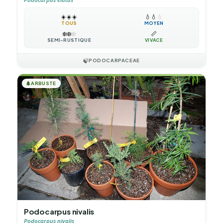
☀️
☀️
☀️
💧
💧
💧
TOUS
MOYEN
❄️
❄️
❄️
📏
SEMI-RUSTIQUE
VIVACE
🍃
PODOCARPACEAE
🌲
ARBUSTE
Podocarpus nivalis
Podocarpus nivalis