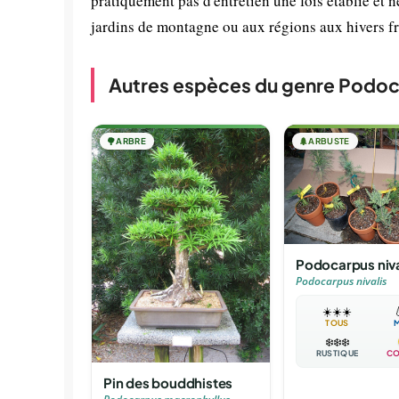
pratiquement pas d'entretien une fois établie et n
jardins de montagne ou aux régions aux hivers fr
Autres espèces du genre Podo
🌳
ARBRE
🌲
ARBUSTE
Podocarpus niva
Podocarpus nivalis
☀️
☀️
☀️

TOUS
❄️
❄️
❄️
RUSTIQUE
CO
Pin des bouddhistes