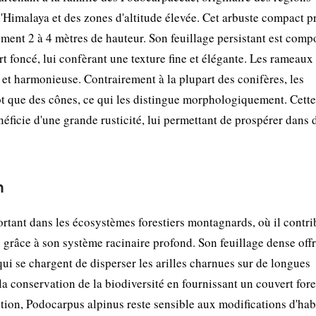
Himalaya et des zones d'altitude élevée. Cet arbuste compact p
ement 2 à 4 mètres de hauteur. Son feuillage persistant est comp
vert foncé, lui confèrant une texture fine et élégante. Les rameaux
e et harmonieuse. Contrairement à la plupart des conifères, les
ôt que des cônes, ce qui les distingue morphologiquement. Cett
ficie d'une grande rusticité, lui permettant de prospérer dans 
n
tant dans les écosystèmes forestiers montagnards, où il contri
on grâce à son système racinaire profond. Son feuillage dense off
qui se chargent de disperser les arilles charnues sur de longues
la conservation de la biodiversité en fournissant un couvert fore
tion, Podocarpus alpinus reste sensible aux modifications d'hab