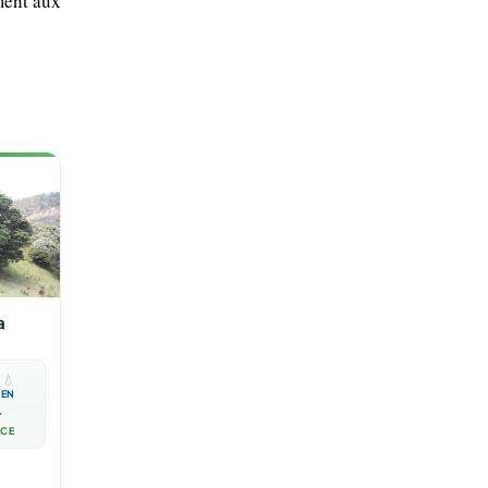
ement aux
a

💧
EN

ACE