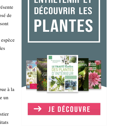
résente
osé de
 sont
e espèce
des
bue à la
re un
stier
itats