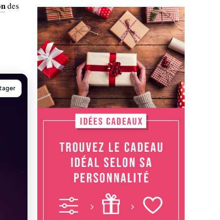
on
des