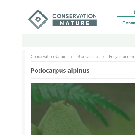
Conse
Conservation Nature
>
Biodiversité
>
Encyclopédie d
Podocarpus alpinus