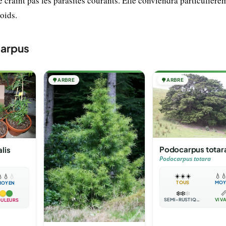
e craint pas les parasites courants. Elle conviendra particulièr
oids.
carpus
🌳
ARBRE
🌳
ARBRE
Podocarpus totar
lis
Podocarpus totara
☀️
☀️
☀️
💧


💧
💧
TOUS
MOY
MOYEN
❄️
❄️
❄️

SEMI-RUSTIQUE
VIV
ULEURS