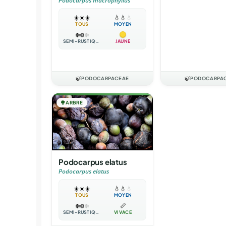
Podocarpus macrophyllus
☀️
☀️
☀️
💧
💧
💧
TOUS
MOYEN
❄️
❄️
❄️
SEMI-RUSTIQUE
JAUNE
🍃
PODOCARPACEAE
🍃
PODOCARPA
🌳
ARBRE
Podocarpus elatus
Podocarpus elatus
☀️
☀️
☀️
💧
💧
💧
TOUS
MOYEN
❄️
❄️
❄️
📏
SEMI-RUSTIQUE
VIVACE