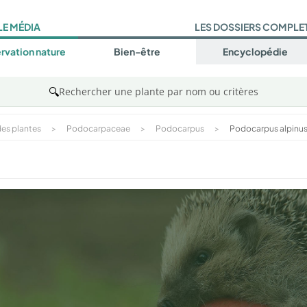
LE MÉDIA
LES DOSSIERS COMPLE
rvation nature
Bien-être
Encyclopédie
🔍
Rechercher une plante par nom ou critères
es plantes
>
Podocarpaceae
>
Podocarpus
>
Podocarpus alpinu