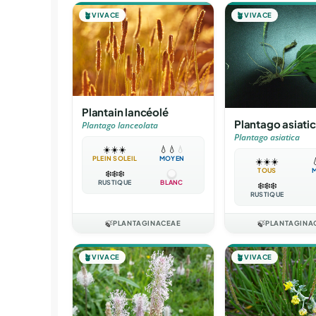
🪴
VIVACE
🪴
VIVACE
Plantain lancéolé
Plantago asiati
Plantago lanceolata
Plantago asiatica
☀️
☀️
☀️
💧
💧
💧
PLEIN SOLEIL
MOYEN
☀️
☀️
☀️

TOUS
❄️
❄️
❄️
RUSTIQUE
BLANC
❄️
❄️
❄️
RUSTIQUE
🍃
PLANTAGINACEAE
🍃
PLANTAGINA
🪴
VIVACE
🪴
VIVACE