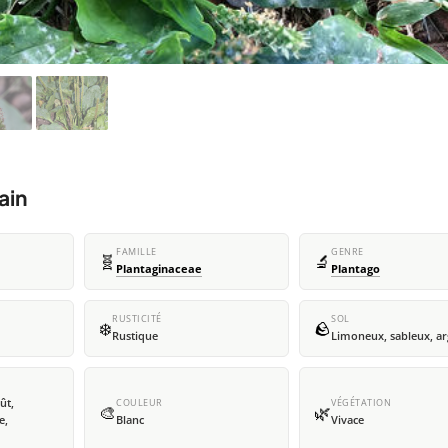
ain
FAMILLE
GENRE
🧬
🔬
Plantaginaceae
Plantago
RUSTICITÉ
SOL
❄️
🪨
Rustique
Limoneux, sableux, ar
oût,
COULEUR
VÉGÉTATION
🎨
🌿
e,
Blanc
Vivace