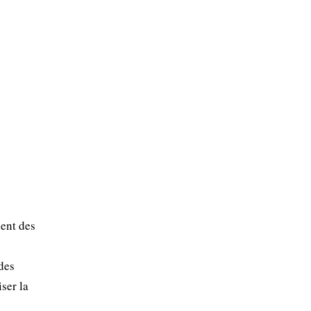
nent des
des
iser la