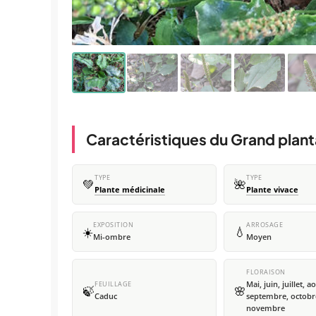
Caractéristiques du Grand plant
TYPE
TYPE
💚
🌺
Plante médicinale
Plante vivace
EXPOSITION
ARROSAGE
☀️
💧
Mi-ombre
Moyen
FLORAISON
Mai, juin, juillet, a
FEUILLAGE
🍃
🌸
Caduc
septembre, octobr
novembre