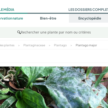
LE MÉDIA
LES DOSSIERS COMPLE
rvation nature
Bien-être
Encyclopédie
🔍
Rechercher une plante par nom ou critères
es plantes
>
Plantaginaceae
>
Plantago
>
Plantago major