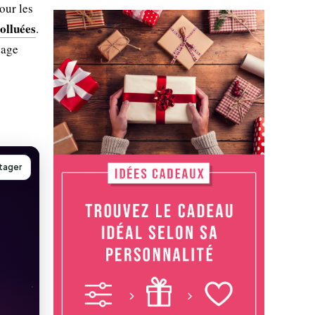
our les
polluées
.
sage