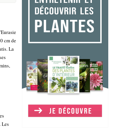
'Eurasie
30 cm de
atis. La
ses
mins,
es
. Les