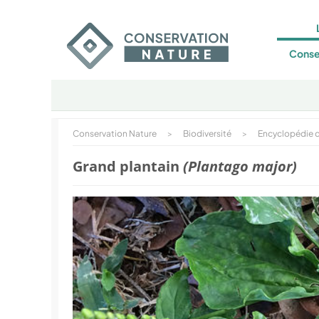
Conse
Conservation Nature
>
Biodiversité
>
Encyclopédie d
Grand plantain
(Plantago major)