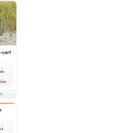
-cerf

💧
EN
EURS
AE
s

💧
BLE