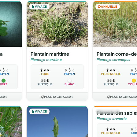
🪴
VIVACE
🌻
ANNUELLE
ca
Plantain maritime
Plantain corne-de
Plantago maritima
Plantago coronopus

💧
💧
☀️
☀️
☀️
💧
💧
💧
☀️
☀️
☀️
💧

MOYEN
TOUS
MOYEN
PLEIN SOLEIL
MOY
❄️
❄️
❄️
❄️
❄️
❄️
VERT
RUSTIQUE
BLANC
RUSTIQUE
COUL
CEAE
🍃
PLANTAGINACEAE
🍃
PLANTAGINACE
🪴
VIVACE
🌻
ANNUELLE
Plantain des sable
Plantago arenaria
☀️
☀️
☀️
💧

PLEIN SOLEIL
FAI