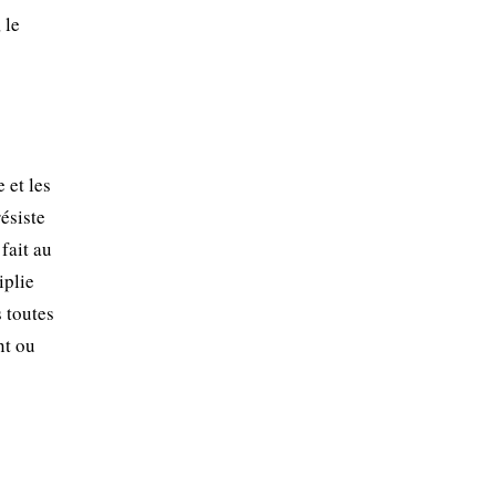
 le
 et les
ésiste
 fait au
iplie
s toutes
nt ou