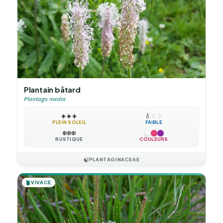
Plantain bâtard
Plantago media
☀️
☀️
☀️
💧
💧
💧
PLEIN SOLEIL
FAIBLE
❄️
❄️
❄️
RUSTIQUE
COULEURS
🍃
PLANTAGINACEAE
🪴
VIVACE