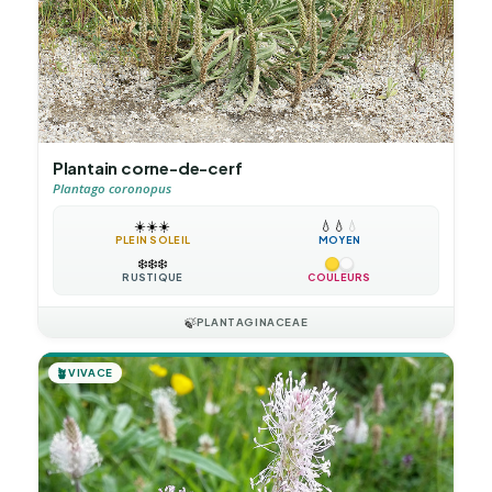
Plantain corne-de-cerf
Plantago coronopus
☀️
☀️
☀️
💧
💧
💧
PLEIN SOLEIL
MOYEN
❄️
❄️
❄️
RUSTIQUE
COULEURS
🍃
PLANTAGINACEAE
🪴
VIVACE