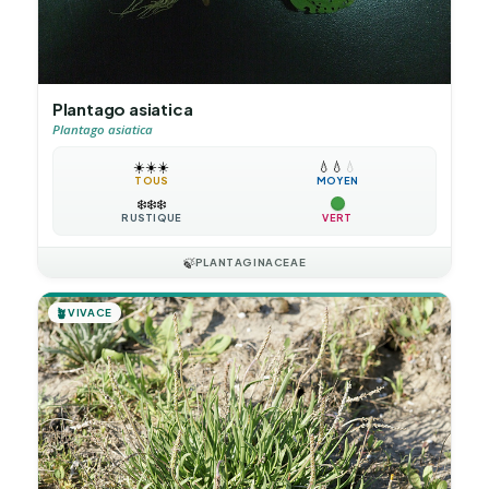
Plantago asiatica
Plantago asiatica
☀️
☀️
☀️
💧
💧
💧
TOUS
MOYEN
❄️
❄️
❄️
RUSTIQUE
VERT
🍃
PLANTAGINACEAE
🪴
VIVACE