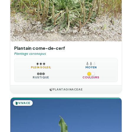
Plantain corne-de-cerf
Plantago coronopus
☀️
☀️
☀️
💧
💧
💧
PLEIN SOLEIL
MOYEN
❄️
❄️
❄️
RUSTIQUE
COULEURS
🍃
PLANTAGINACEAE
🪴
VIVACE