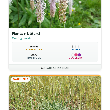
Plantain bâtard
Plantago media
☀️
☀️
☀️
💧
💧
💧
PLEIN SOLEIL
FAIBLE
❄️
❄️
❄️
RUSTIQUE
COULEURS
🍃
PLANTAGINACEAE
🌻
ANNUELLE