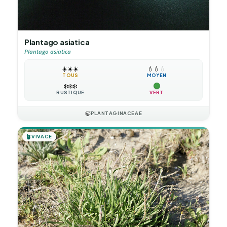
Plantago asiatica
Plantago asiatica
☀️
☀️
☀️
💧
💧
💧
TOUS
MOYEN
❄️
❄️
❄️
RUSTIQUE
VERT
🍃
PLANTAGINACEAE
🪴
VIVACE