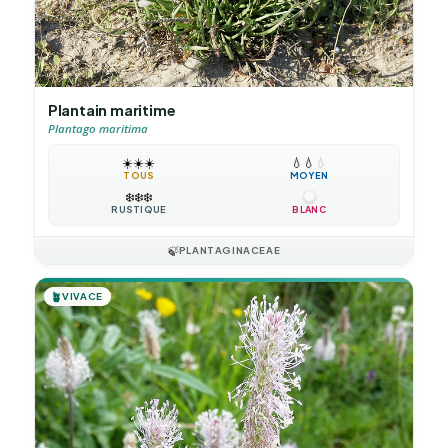
Plantain maritime
Plantago maritima
☀️
☀️
☀️
💧
💧
💧
TOUS
MOYEN
❄️
❄️
❄️
RUSTIQUE
BLANC
🍃
PLANTAGINACEAE
🪴
VIVACE