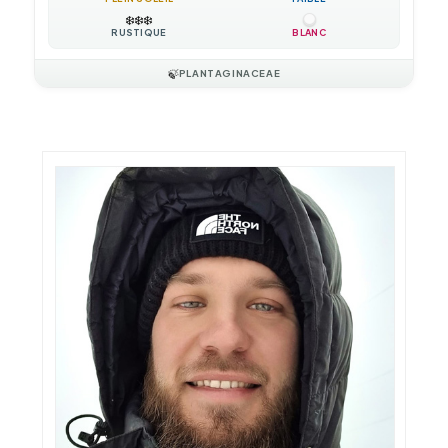
❄️
❄️
❄️
RUSTIQUE
BLANC
🍃
PLANTAGINACEAE