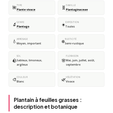
TYPE
FAMILLE
🌺
🧬
Plante vivace
Plantaginaceae
GENRE
EXPOSITION
🔬
☀️
Plantago
Toutes
ARROSAGE
RUSTICITÉ
💧
❄️
Moyen, important
Semi-rustique
SOL
FLORAISON
🪨
🌸
Sableux, limoneux,
Mai, juin, juillet, août,
argileux
septembre
COULEUR
VÉGÉTATION
🎨
🌿
Blanc
Vivace
Plantain à feuilles grasses :
description et botanique