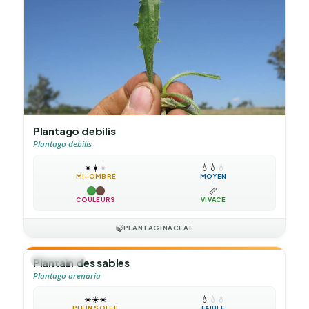
Plantago debilis
Plantago debilis
☀️
☀️
☀️
💧
💧
💧
MI-OMBRE
MOYEN
📏
COULEURS
VIVACE
🍃
PLANTAGINACEAE
🌻
ANNUELLE
Plantain des sables
Plantago arenaria
☀️
☀️
☀️
💧
💧
💧
PLEIN SOLEIL
FAIBLE