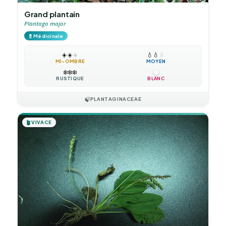
Grand plantain
Plantago major
💊
Médicinale
☀️
☀️
☀️
💧
💧
💧
MI-OMBRE
MOYEN
❄️
❄️
❄️
RUSTIQUE
BLANC
🍃
PLANTAGINACEAE
🪴
VIVACE