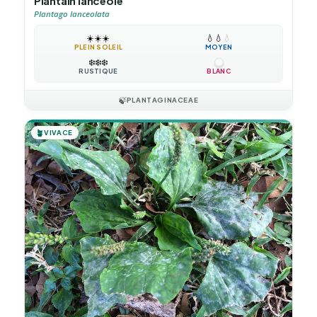
Plantain lancéolé
Plantago lanceolata
☀️
☀️
☀️
💧
💧
💧
PLEIN SOLEIL
MOYEN
❄️
❄️
❄️
RUSTIQUE
BLANC
🍃
PLANTAGINACEAE
🪴
VIVACE