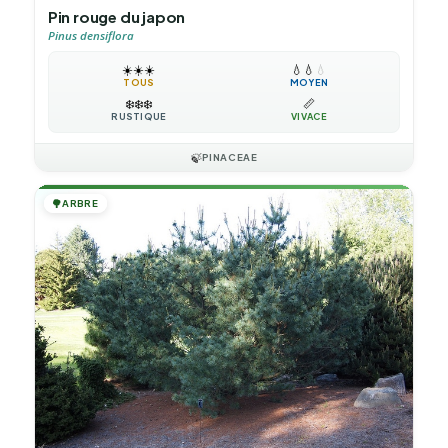
Pin rouge du japon
Pinus densiflora
☀️
☀️
☀️
💧
💧
💧
TOUS
MOYEN
❄️
❄️
❄️
📏
RUSTIQUE
VIVACE
🍃
PINACEAE
🌳
ARBRE