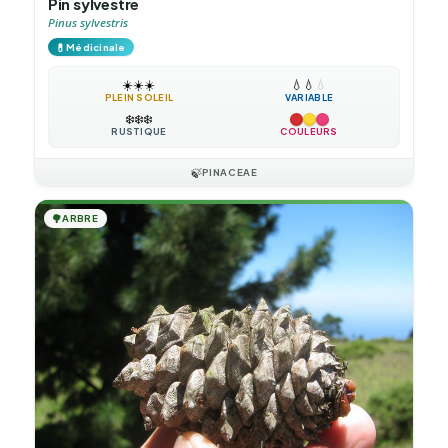
Pin sylvestre
Pinus sylvestris
💊
Médicinale
☀️
☀️
☀️
💧
💧
💧
PLEIN SOLEIL
VARIABLE
❄️
❄️
❄️
RUSTIQUE
COULEURS
🍃
PINACEAE
🌳
ARBRE