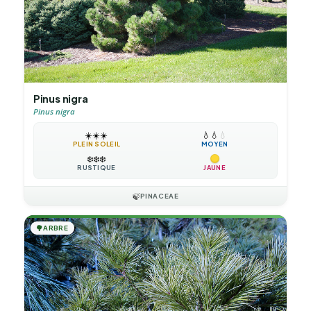
Pinus nigra
Pinus nigra
☀️
☀️
☀️
💧
💧
💧
PLEIN SOLEIL
MOYEN
❄️
❄️
❄️
RUSTIQUE
JAUNE
🍃
PINACEAE
🌳
ARBRE