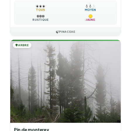
☀️
☀️
☀️
💧
💧
💧
TOUS
MOYEN
❄️
❄️
❄️
RUSTIQUE
JAUNE
🍃
PINACEAE
🌳
ARBRE
Pin de monterey