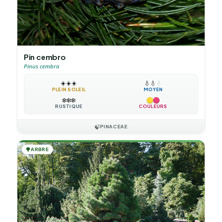
Pin cembro
Pinus cembra
☀️
☀️
☀️
💧
💧
💧
PLEIN SOLEIL
MOYEN
❄️
❄️
❄️
RUSTIQUE
COULEURS
🍃
PINACEAE
🌳
ARBRE