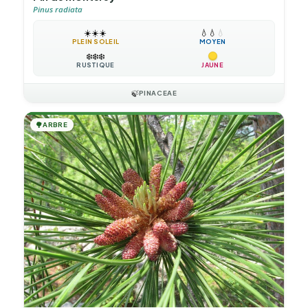
Pinus radiata
☀️
☀️
☀️
💧
💧
💧
PLEIN SOLEIL
MOYEN
❄️
❄️
❄️
RUSTIQUE
JAUNE
🍃
PINACEAE
🌳
ARBRE