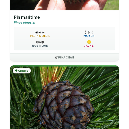
Pin maritime
Pinus pinaster
☀️
☀️
☀️
💧
💧
💧
PLEIN SOLEIL
MOYEN
❄️
❄️
❄️
RUSTIQUE
JAUNE
🍃
PINACEAE
🌳
ARBRE