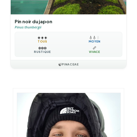
Pin noir du japon
Pinus thunbergii
☀️
☀️
☀️
💧
💧
💧
TOUS
MOYEN
❄️
❄️
❄️
📏
RUSTIQUE
VIVACE
🍃
PINACEAE