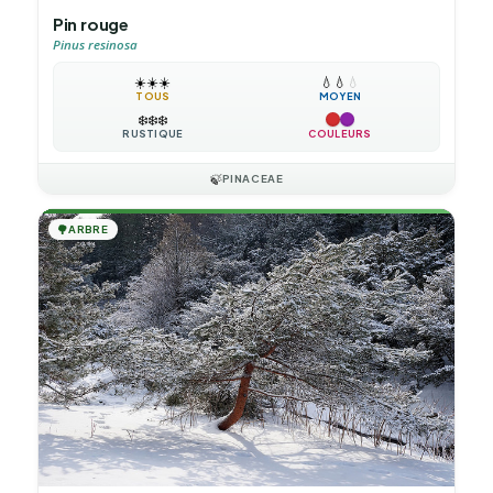
Pin rouge
Pinus resinosa
☀️
☀️
☀️
💧
💧
💧
TOUS
MOYEN
❄️
❄️
❄️
RUSTIQUE
COULEURS
🍃
PINACEAE
🌳
ARBRE