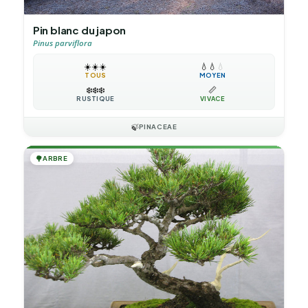
Pin blanc du japon
Pinus parviflora
☀️
☀️
☀️
💧
💧
💧
TOUS
MOYEN
❄️
❄️
❄️
📏
RUSTIQUE
VIVACE
🍃
PINACEAE
🌳
ARBRE