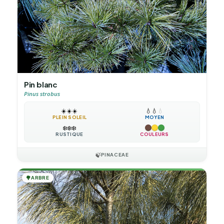
Pin blanc
Pinus strobus
☀️
☀️
☀️
💧
💧
💧
PLEIN SOLEIL
MOYEN
❄️
❄️
❄️
RUSTIQUE
COULEURS
🍃
PINACEAE
🌳
ARBRE