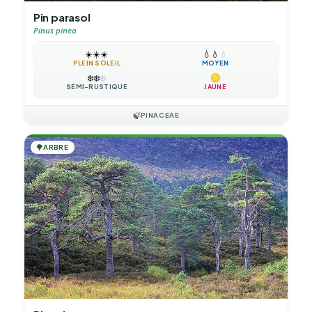
Pin parasol
Pinus pinea
☀️
☀️
☀️
💧
💧
💧
PLEIN SOLEIL
MOYEN
❄️
❄️
❄️
SEMI-RUSTIQUE
JAUNE
🍃
PINACEAE
🌳
ARBRE