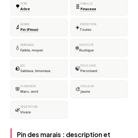
TYPE
FAMILLE
🌳
🧬
Arbre
Pinaceae
GENRE
EXPOSITION
🔬
☀️
Pin (Pinus)
Toutes
ARROSAGE
RUSTICITÉ
💧
❄️
Faible, moyen
Rustique
SOL
FEUILLAGE
🪨
🍃
Sableux, limoneux
Persistant
FLORAISON
COULEUR
🌸
🎨
Mars, avril
Jaune
VÉGÉTATION
🌿
Vivace
Pin des marais : description et