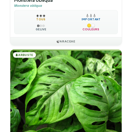
Monstera obliqua
☀️
☀️
☀️
💧
💧
💧
TOUS
IMPORTANT
❄️
❄️
❄️
GÉLIVE
COULEURS
🍃
ARACEAE
🌲
ARBUSTE