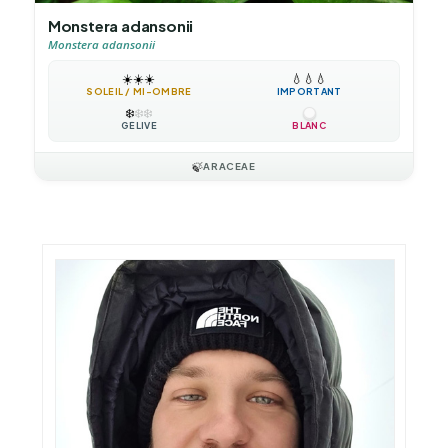
Monstera adansonii
Monstera adansonii
☀️
☀️
☀️
💧
💧
💧
SOLEIL / MI-OMBRE
IMPORTANT
❄️
❄️
❄️
GÉLIVE
BLANC
🍃
ARACEAE