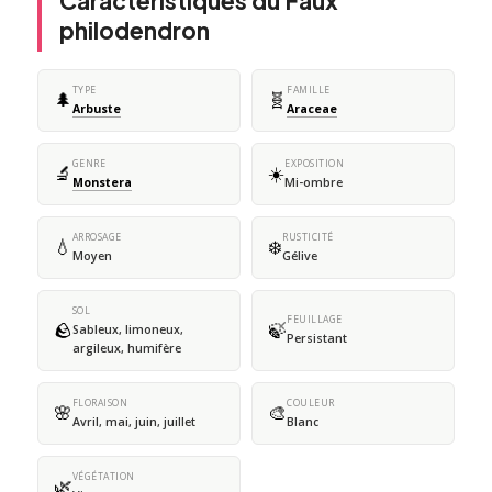
Caractéristiques du Faux
philodendron
TYPE
FAMILLE
🌲
🧬
Arbuste
Araceae
GENRE
EXPOSITION
🔬
☀️
Monstera
Mi-ombre
ARROSAGE
RUSTICITÉ
💧
❄️
Moyen
Gélive
SOL
FEUILLAGE
🪨
🍃
Sableux, limoneux,
Persistant
argileux, humifère
FLORAISON
COULEUR
🌸
🎨
Avril, mai, juin, juillet
Blanc
VÉGÉTATION
🌿