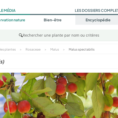
LE MÉDIA
LES DOSSIERS COMPLE
rvation nature
Bien-être
Encyclopédie
🔍
Rechercher une plante par nom ou critères
es plantes
>
Rosaceae
>
Malus
>
Malus spectabilis
s)