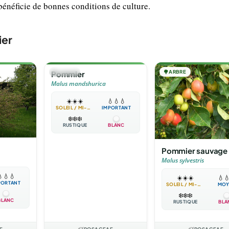
bénéficie de bonnes conditions de culture.
ier
🌳
ARBRE
🌳
ARBRE
Pommier
Malus mandshurica
☀️
☀️
☀️
💧
💧
💧
SOLEIL / MI-OMBRE
IMPORTANT
❄️
❄️
❄️
RUSTIQUE
BLANC
Pommier sauvage
Malus sylvestris

💧
💧
☀️
☀️
☀️
💧

PORTANT
SOLEIL / MI-OMBRE
MOY
❄️
❄️
❄️
BLANC
RUSTIQUE
BLA
E
ROSACEAE
ROSACEAE