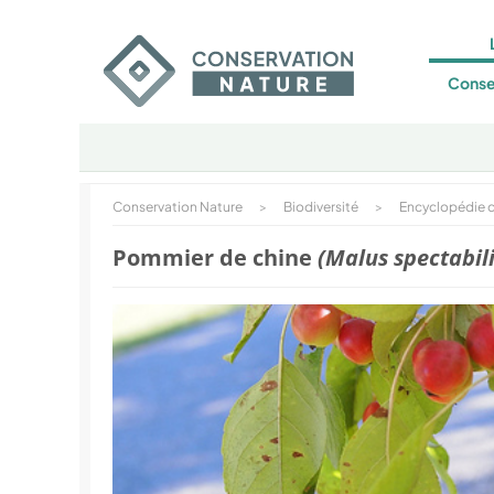
Conse
Conservation Nature
>
Biodiversité
>
Encyclopédie d
Pommier de chine
(Malus spectabili