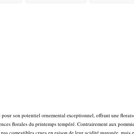
pour son potentiel ornemental exceptionnel, offrant une florai
essences florales du printemps tempéré. Contrairement aux pommi
t pas comestibles crues en raison de leur acidité marquée, mais e