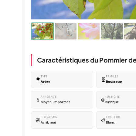
Caractéristiques du Pommier de
TYPE
FAMILLE
🌳
🧬
Arbre
Rosaceae
ARROSAGE
RUSTICITÉ
💧
❄️
Moyen, important
Rustique
FLORAISON
COULEUR
🌸
🎨
Avril, mai
Blanc