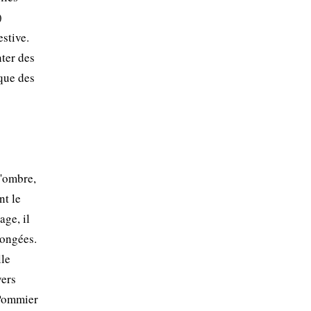
)
estive.
nter des
ique des
l'ombre,
nt le
age, il
longées.
lle
vers
 Pommier