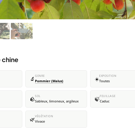
 chine
GENRE
EXPOSITION
🔬
☀️
Pommier (Malus)
Toutes
SOL
FEUILLAGE
🪨
🍃
Sableux, limoneux, argileux
Caduc
VÉGÉTATION
🌿
Vivace