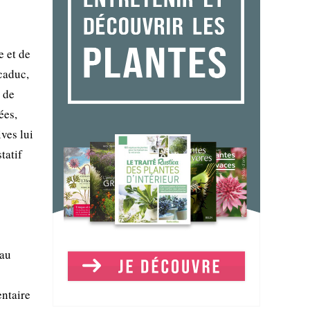
e et de
 caduc,
e de
ées,
ves lui
tatif
 au
entaire