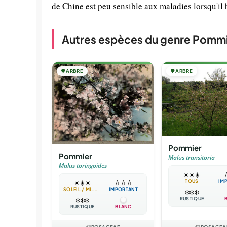
de Chine est peu sensible aux maladies lorsqu'il 
Autres espèces du genre Pomm
🌳
ARBRE
🌳
ARBRE
Pommier
Pommier
Malus transitoria
Malus toringoides
☀️
☀️
☀️

TOUS
IM
☀️
☀️
☀️
💧
💧
💧
SOLEIL / MI-OMBRE
IMPORTANT
❄️
❄️
❄️
RUSTIQUE
❄️
❄️
❄️
RUSTIQUE
BLANC
ROSACEAE
ROSACEA