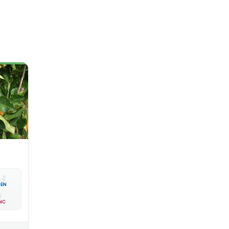

💧
EN
NC