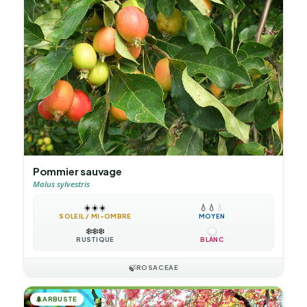
Pommier sauvage
Malus sylvestris
☀️
☀️
☀️
💧
💧
💧
SOLEIL / MI-OMBRE
MOYEN
❄️
❄️
❄️
RUSTIQUE
BLANC
🍃
ROSACEAE
🌲
ARBUSTE