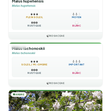
Malus hupehensis
Malus hupehensis
☀️
☀️
☀️
💧
💧
💧
PLEIN SOLEIL
MOYEN
❄️
❄️
❄️
RUSTIQUE
BLANC
🍃
ROSACEAE
🌳
ARBRE
Malus tschonoskii
Malus tschonoskii
☀️
☀️
☀️
💧
💧
💧
SOLEIL / MI-OMBRE
IMPORTANT
❄️
❄️
❄️
RUSTIQUE
BLANC
🍃
ROSACEAE
🌳
ARBRE