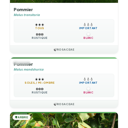
Pommier
Malus transitoria
☀️
☀️
☀️
💧
💧
💧
TOUS
IMPORTANT
❄️
❄️
❄️
RUSTIQUE
BLANC
🍃
ROSACEAE
🌳
ARBRE
Pommier
Malus mandshurica
☀️
☀️
☀️
💧
💧
💧
SOLEIL / MI-OMBRE
IMPORTANT
❄️
❄️
❄️
RUSTIQUE
BLANC
🍃
ROSACEAE
🌳
ARBRE