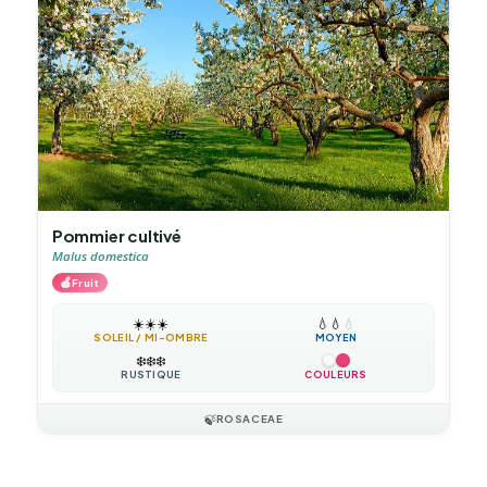
Pommier cultivé
Malus domestica
🍎
Fruit
☀️
☀️
☀️
💧
💧
💧
SOLEIL / MI-OMBRE
MOYEN
❄️
❄️
❄️
RUSTIQUE
COULEURS
🍃
ROSACEAE