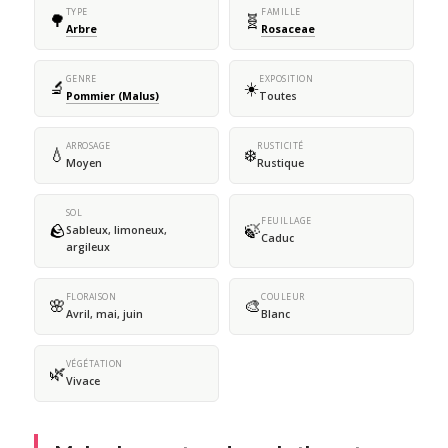
TYPE
FAMILLE
🌳
🧬
Arbre
Rosaceae
GENRE
EXPOSITION
🔬
☀️
Pommier (Malus)
Toutes
ARROSAGE
RUSTICITÉ
💧
❄️
Moyen
Rustique
SOL
FEUILLAGE
🪨
🍃
Sableux, limoneux,
Caduc
argileux
FLORAISON
COULEUR
🌸
🎨
Avril, mai, juin
Blanc
VÉGÉTATION
🌿
Vivace