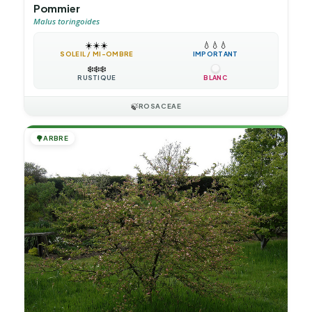
Pommier
Malus toringoides
☀️
☀️
☀️
💧
💧
💧
SOLEIL / MI-OMBRE
IMPORTANT
❄️
❄️
❄️
RUSTIQUE
BLANC
🍃
ROSACEAE
🌳
ARBRE