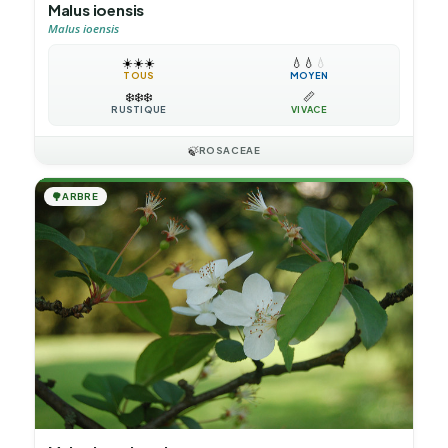
Malus ioensis
Malus ioensis
☀️
☀️
☀️
💧
💧
💧
TOUS
MOYEN
❄️
❄️
❄️
📏
RUSTIQUE
VIVACE
🍃
ROSACEAE
🌳
ARBRE