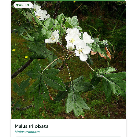
🌳
ARBRE
Malus trilobata
Malus trilobata