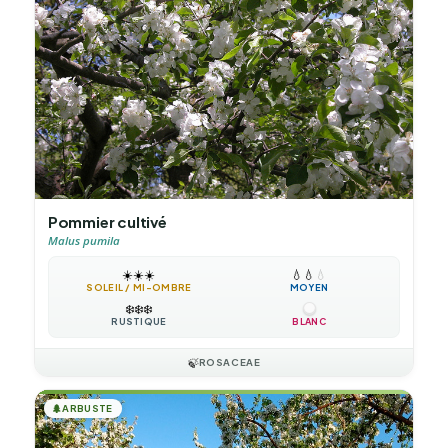
Pommier cultivé
Malus pumila
☀️
☀️
☀️
💧
💧
💧
SOLEIL / MI-OMBRE
MOYEN
❄️
❄️
❄️
RUSTIQUE
BLANC
🍃
ROSACEAE
🌲
ARBUSTE