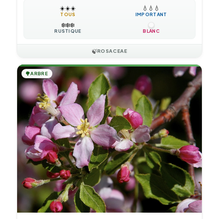
☀️
☀️
☀️
💧
💧
💧
TOUS
IMPORTANT
❄️
❄️
❄️
RUSTIQUE
BLANC
🍃
ROSACEAE
🌳
ARBRE