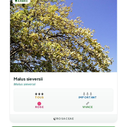
🌳
ARBRE
Malus sieversii
Malus sieversii
☀️
☀️
☀️
💧
💧
💧
TOUS
IMPORTANT
📏
ROSE
VIVACE
🍃
ROSACEAE