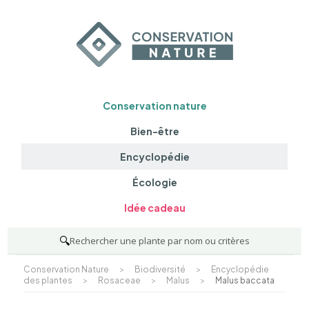
Conservation nature
Bien-être
Encyclopédie
Écologie
Idée cadeau
🔍
Rechercher une plante par nom ou critères
Conservation Nature
>
Biodiversité
>
Encyclopédie
des plantes
>
Rosaceae
>
Malus
>
Malus baccata