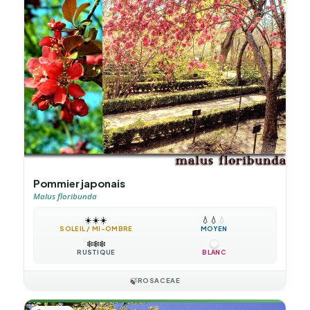
Pommier japonais
Malus floribunda
☀️
☀️
☀️
💧
💧
💧
SOLEIL / MI-OMBRE
MOYEN
❄️
❄️
❄️
RUSTIQUE
BLANC
🍃
ROSACEAE