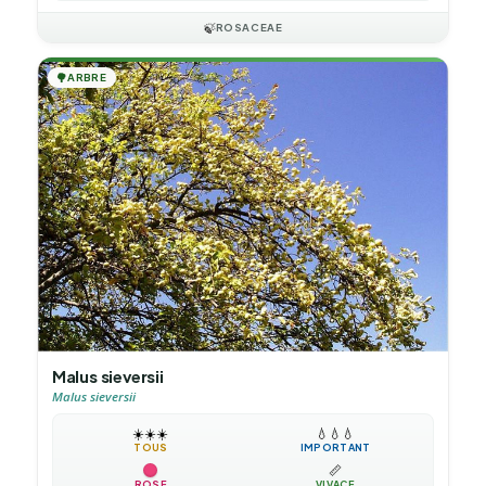
🍃
ROSACEAE
🌳
ARBRE
Malus sieversii
Malus sieversii
☀️
☀️
☀️
💧
💧
💧
TOUS
IMPORTANT
📏
ROSE
VIVACE