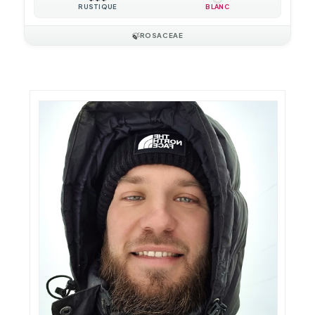
RUSTIQUE
BLANC
🍃
ROSACEAE