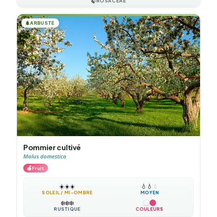
🍃
ROSACEAE
🌲
ARBUSTE
Pommier cultivé
Malus domestica
🍎
Fruit
☀️
☀️
☀️
💧
💧
💧
SOLEIL / MI-OMBRE
MOYEN
❄️
❄️
❄️
RUSTIQUE
COULEURS