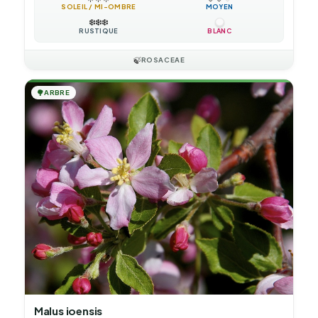
SOLEIL / MI-OMBRE
MOYEN
❄️
❄️
❄️
RUSTIQUE
BLANC
🍃
ROSACEAE
🌳
ARBRE
Malus ioensis