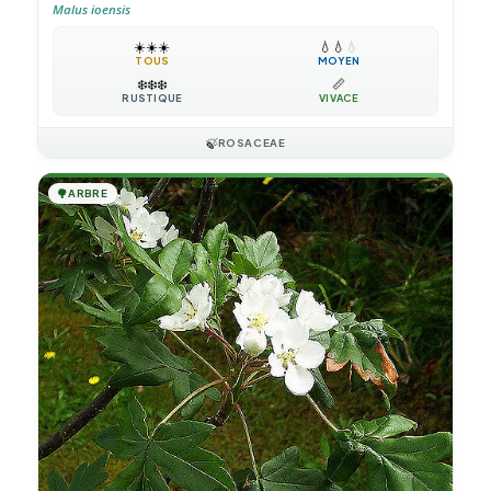
Malus ioensis
☀️
☀️
☀️
💧
💧
💧
TOUS
MOYEN
❄️
❄️
❄️
📏
RUSTIQUE
VIVACE
🍃
ROSACEAE
🌳
ARBRE