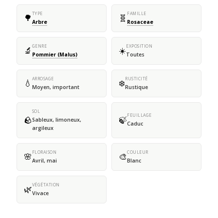
TYPE
FAMILLE
🌳
🧬
Arbre
Rosaceae
GENRE
EXPOSITION
🔬
☀️
Pommier (Malus)
Toutes
ARROSAGE
RUSTICITÉ
💧
❄️
Moyen, important
Rustique
SOL
FEUILLAGE
🪨
🍃
Sableux, limoneux,
Caduc
argileux
FLORAISON
COULEUR
🌸
🎨
Avril, mai
Blanc
VÉGÉTATION
🌿
Vivace