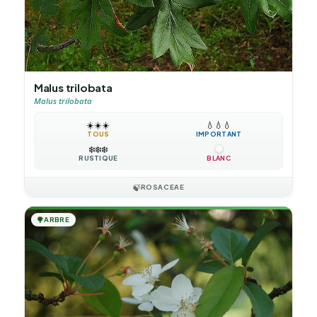
Malus trilobata
Malus trilobata
☀️
☀️
☀️
💧
💧
💧
TOUS
IMPORTANT
❄️
❄️
❄️
RUSTIQUE
BLANC
🍃
ROSACEAE
🌳
ARBRE