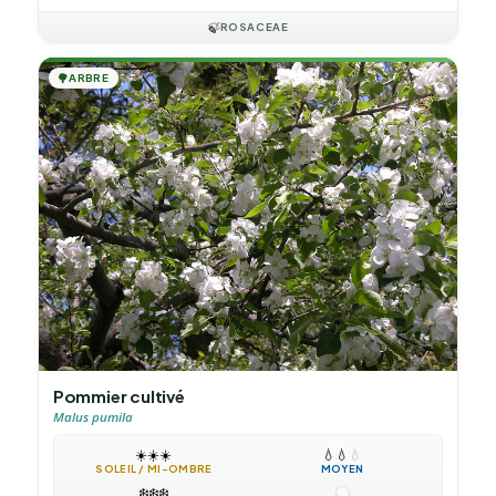
🍃
ROSACEAE
🌳
ARBRE
Pommier cultivé
Malus pumila
☀️
☀️
☀️
💧
💧
💧
SOLEIL / MI-OMBRE
MOYEN
❄️
❄️
❄️