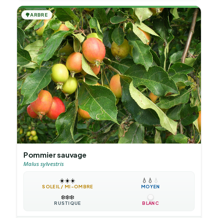
🌳
ARBRE
Pommier sauvage
Malus sylvestris
☀️
☀️
☀️
💧
💧
💧
SOLEIL / MI-OMBRE
MOYEN
❄️
❄️
❄️
RUSTIQUE
BLANC