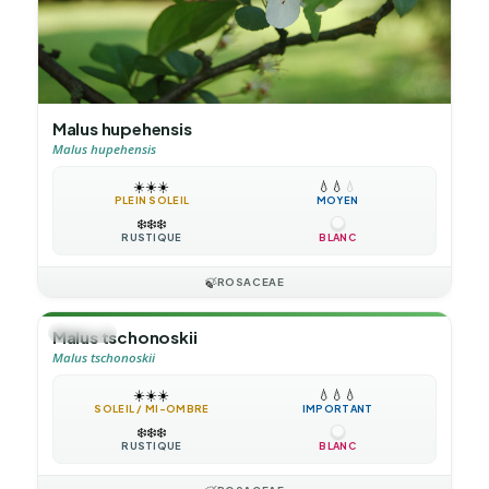
Malus hupehensis
Malus hupehensis
☀️
☀️
☀️
💧
💧
💧
PLEIN SOLEIL
MOYEN
❄️
❄️
❄️
RUSTIQUE
BLANC
🍃
ROSACEAE
🌳
ARBRE
Malus tschonoskii
Malus tschonoskii
☀️
☀️
☀️
💧
💧
💧
SOLEIL / MI-OMBRE
IMPORTANT
❄️
❄️
❄️
RUSTIQUE
BLANC