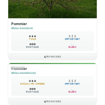
Pommier
Malus transitoria
☀️
☀️
☀️
💧
💧
💧
TOUS
IMPORTANT
❄️
❄️
❄️
RUSTIQUE
BLANC
🍃
ROSACEAE
🌳
ARBRE
Pommier
Malus mandshurica
☀️
☀️
☀️
💧
💧
💧
SOLEIL / MI-OMBRE
IMPORTANT
❄️
❄️
❄️
RUSTIQUE
BLANC
🍃
ROSACEAE