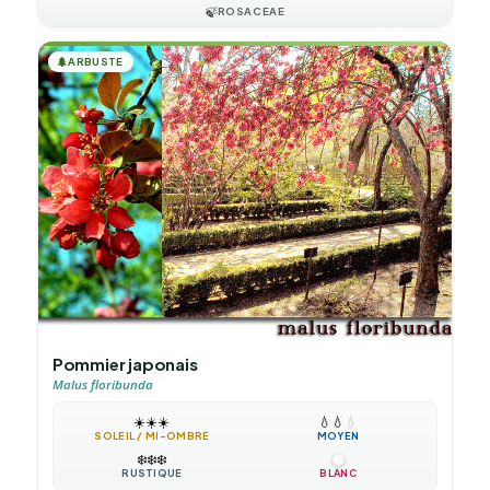
🍃
ROSACEAE
🌲
ARBUSTE
Pommier japonais
Malus floribunda
☀️
☀️
☀️
💧
💧
💧
SOLEIL / MI-OMBRE
MOYEN
❄️
❄️
❄️
RUSTIQUE
BLANC