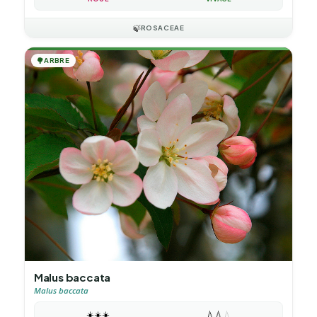
🍃
ROSACEAE
🌳
ARBRE
Malus baccata
Malus baccata
☀️
☀️
☀️
💧
💧
💧