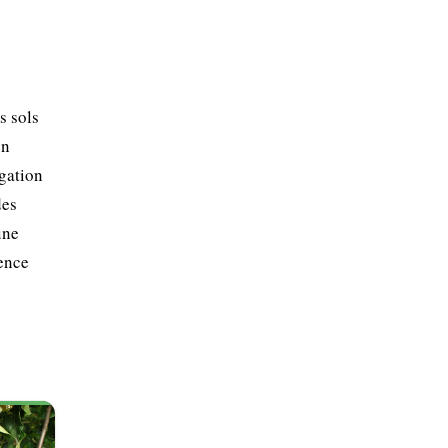
s sols
en
igation
des
une
sence