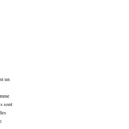
nt un
Comme
ts sont
 des
e