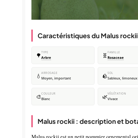
Caractéristiques du Malus rockii
TYPE
FAMILLE
🌳
🧬
Arbre
Rosaceae
ARROSAGE
SOL
💧
🪨
Moyen, important
Sableux, limoneux
COULEUR
VÉGÉTATION
🎨
🌿
Blanc
Vivace
Malus rockii : description et bo
Malus rockii est un petit pommier ornemental or