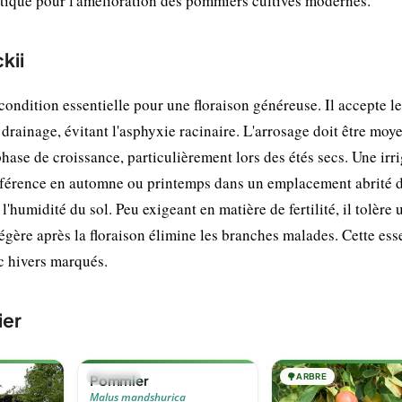
étique pour l'amélioration des pommiers cultivés modernes.
kii
condition essentielle pour une floraison généreuse. Il accepte le
drainage, évitant l'asphyxie racinaire. L'arrosage doit être moy
ase de croissance, particulièrement lors des étés secs. Une irr
 préférence en automne ou printemps dans un emplacement abrité 
humidité du sol. Peu exigeant en matière de fertilité, il tolère 
égère après la floraison élimine les branches malades. Cette es
c hivers marqués.
ier
🌳
ARBRE
🌳
ARBRE
Pommier
Malus mandshurica