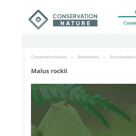
Conse
Conservation Nature
>
Biodiversité
>
Encyclopédie d
Malus rockii