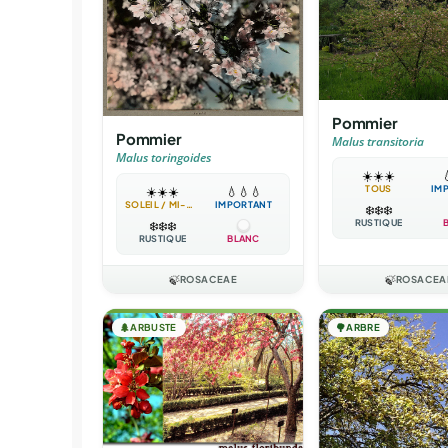
Pommier
Pommier
Malus transitoria
Malus toringoides
☀️
☀️
☀️

TOUS
IM
☀️
☀️
☀️
💧
💧
💧
SOLEIL / MI-OMBRE
IMPORTANT
❄️
❄️
❄️
RUSTIQUE
❄️
❄️
❄️
RUSTIQUE
BLANC
🍃
ROSACEAE
🍃
ROSACEA
🌲
ARBUSTE
🌳
ARBRE