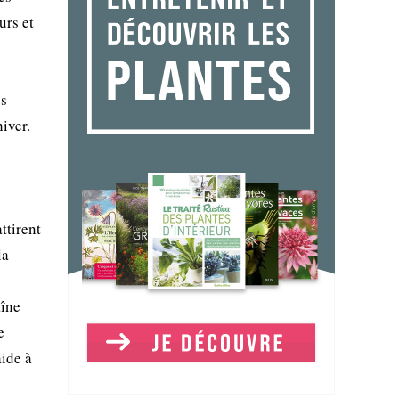
urs et
ès
iver.
ttirent
la
aîne
e
ide à