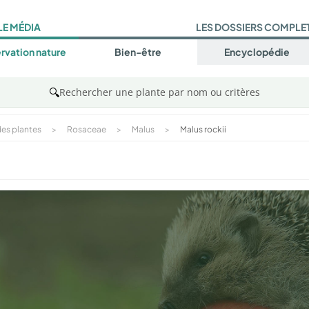
LE MÉDIA
LES DOSSIERS COMPLE
rvation nature
Bien-être
Encyclopédie
🔍
Rechercher une plante par nom ou critères
es plantes
>
Rosaceae
>
Malus
>
Malus rockii