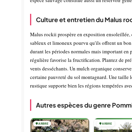
espèce sauvage constitue aussi un réservoir gén
Culture et entretien du Malus roc
Malus rockii prospère en exposition ensoleillée, 
sableux et limoneux pourvu qu'ils offrent un bon 
durant les périodes normales mais important en ph
régulière favorise la fructification. Plantez de
vents desséchants. Un mulch organique conserve l'
certaine pauvreté du sol montagnard. Une taille l
rustique supporte bien les régions tempérées ave
Autres espèces du genre Pomm
🌳
ARBRE
🌳
ARBRE