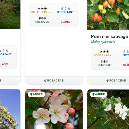
☀️
☀️
☀️
💧
💧
💧
SOLEIL / MI-OMBRE
IMPORTANT
❄️
❄️
❄️
RUSTIQUE
BLANC
Pommier sauvage
Malus sylvestris

💧
💧
☀️
☀️
☀️
💧

PORTANT
SOLEIL / MI-OMBRE
MOY
❄️
❄️
❄️
BLANC
RUSTIQUE
BLA
E
🍃
ROSACEAE
🍃
ROSACEAE
🌳
ARBRE
🌳
ARBRE