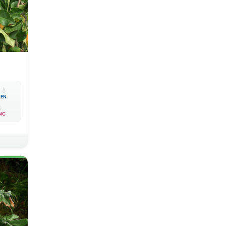

💧
EN
NC