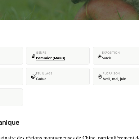
GENRE
EXPOSITION
🔬
☀️
Pommier (Malus)
Soleil
FEUILLAGE
FLORAISON
🍃
🌸
Caduc
Avril, mai, juin
tanique
iginaire des régions montagneuses de Chine, particulièrement d