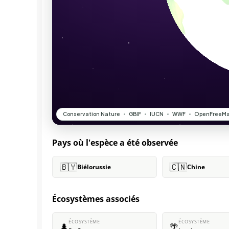
Pays où l'espèce a été observée
🇧🇾
🇨🇳
Biélorussie
Chine
Écosystèmes associés
ÉCOSYSTÈME
ÉCOSYSTÈME
🌲
🌴