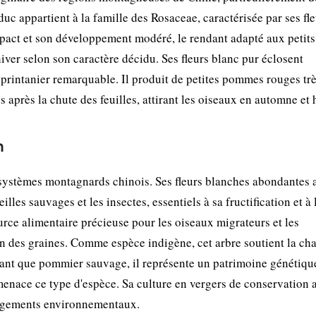
c appartient à la famille des Rosaceae, caractérisée par ses fle
compact et son développement modéré, le rendant adapté aux petits
 hiver selon son caractère décidu. Ses fleurs blanc pur éclosent
 printanier remarquable. Il produit de petites pommes rouges tr
 après la chute des feuilles, attirant les oiseaux en automne et h
n
systèmes montagnards chinois. Ses fleurs blanches abondantes a
lles sauvages et les insectes, essentiels à sa fructification et à 
ource alimentaire précieuse pour les oiseaux migrateurs et les
on des graines. Comme espèce indigène, cet arbre soutient la ch
n tant que pommier sauvage, il représente un patrimoine génétiqu
nace ce type d'espèce. Sa culture en vergers de conservation a
angements environnementaux.