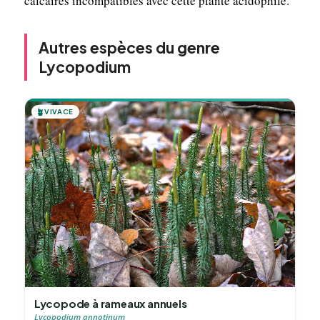
calcaires incompatibles avec cette plante acidophile.
Autres espèces du genre
Lycopodium
🪴
VIVACE
Lycopode à rameaux annuels
Lycopodium annotinum