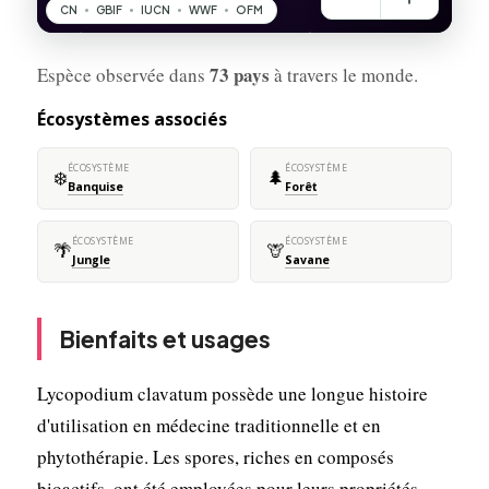
73 pays
Espèce observée dans
à travers le monde.
Écosystèmes associés
ÉCOSYSTÈME
ÉCOSYSTÈME
❄️
🌲
Banquise
Forêt
ÉCOSYSTÈME
ÉCOSYSTÈME
🌴
🦒
Jungle
Savane
Bienfaits et usages
Lycopodium clavatum possède une longue histoire
d'utilisation en médecine traditionnelle et en
phytothérapie. Les spores, riches en composés
bioactifs, ont été employées pour leurs propriétés