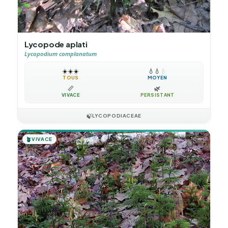
Lycopode aplati
Lycopodium complanatum
☀️
☀️
☀️
💧
💧
💧
TOUS
MOYEN
📏
🌿
VIVACE
PERSISTANT
🍃
LYCOPODIACEAE
🪴
VIVACE