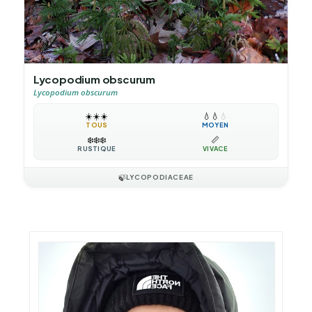
Lycopodium obscurum
Lycopodium obscurum
☀️
☀️
☀️
💧
💧
💧
TOUS
MOYEN
❄️
❄️
❄️
📏
RUSTIQUE
VIVACE
🍃
LYCOPODIACEAE