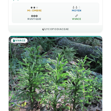
☀️
☀️
☀️
💧
💧
💧
MI-OMBRE
MOYEN
❄️
❄️
❄️
📏
RUSTIQUE
VIVACE
🍃
LYCOPODIACEAE
🪴
VIVACE