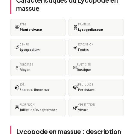
Caractéristiques du Lycopode en
massue
TYPE
FAMILLE
🌺
🧬
Plante vivace
Lycopodiaceae
GENRE
EXPOSITION
🔬
☀️
Lycopodium
Toutes
ARROSAGE
RUSTICITÉ
💧
❄️
Moyen
Rustique
SOL
FEUILLAGE
🪨
🍃
Sableux, limoneux
Persistant
FLORAISON
VÉGÉTATION
🌸
🌿
Juillet, août, septembre
Vivace
Lycopode en massue : description