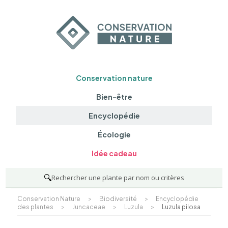
Conservation nature
Bien-être
Encyclopédie
Écologie
Idée cadeau
🔍
Rechercher une plante par nom ou critères
Conservation Nature
>
Biodiversité
>
Encyclopédie
des plantes
>
Juncaceae
>
Luzula
>
Luzula pilosa