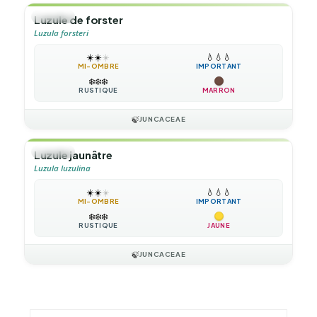
🌿
HERBE
Luzule de forster
Luzula forsteri
☀️
☀️
☀️
💧
💧
💧
MI-OMBRE
IMPORTANT
❄️
❄️
❄️
RUSTIQUE
MARRON
🍃
JUNCACEAE
🌿
HERBE
Luzule jaunâtre
Luzula luzulina
☀️
☀️
☀️
💧
💧
💧
MI-OMBRE
IMPORTANT
❄️
❄️
❄️
RUSTIQUE
JAUNE
🍃
JUNCACEAE