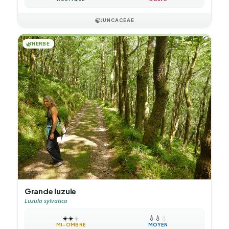
🍃
JUNCACEAE
🌿
HERBE
Grande luzule
Luzula sylvatica
☀️
☀️
☀️
💧
💧
💧
MI-OMBRE
MOYEN