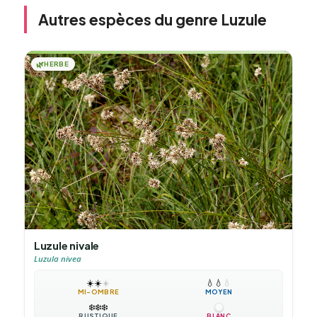
Autres espèces du genre Luzule
🌿
HERBE
Luzule nivale
Luzula nivea
☀️
☀️
☀️
💧
💧
💧
MI-OMBRE
MOYEN
❄️
❄️
❄️
RUSTIQUE
BLANC