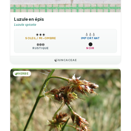
Luzule en épis
Luzula spicata
☀️
☀️
☀️
💧
💧
💧
SOLEIL / MI-OMBRE
IMPORTANT
❄️
❄️
❄️
RUSTIQUE
NOIR
🍃
JUNCACEAE
🌿
HERBE