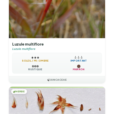
Luzule multiflore
Luzula multiflora
☀️
☀️
☀️
💧
💧
💧
SOLEIL / MI-OMBRE
IMPORTANT
❄️
❄️
❄️
RUSTIQUE
MARRON
🍃
JUNCACEAE
🌿
HERBE