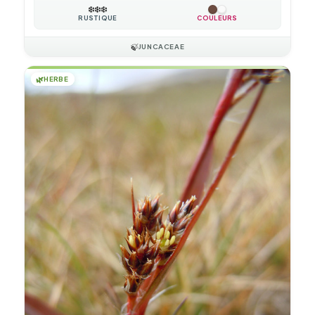
❄️
❄️
❄️
RUSTIQUE
COULEURS
🍃
JUNCACEAE
🌿
HERBE