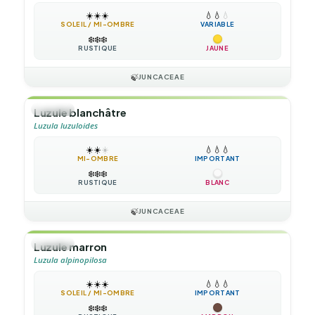
☀️
☀️
☀️
💧
💧
💧
SOLEIL / MI-OMBRE
VARIABLE
❄️
❄️
❄️
RUSTIQUE
JAUNE
🍃
JUNCACEAE
🌿
HERBE
Luzule blanchâtre
Luzula luzuloides
☀️
☀️
☀️
💧
💧
💧
MI-OMBRE
IMPORTANT
❄️
❄️
❄️
RUSTIQUE
BLANC
🍃
JUNCACEAE
🌿
HERBE
Luzule marron
Luzula alpinopilosa
☀️
☀️
☀️
💧
💧
💧
SOLEIL / MI-OMBRE
IMPORTANT
❄️
❄️
❄️