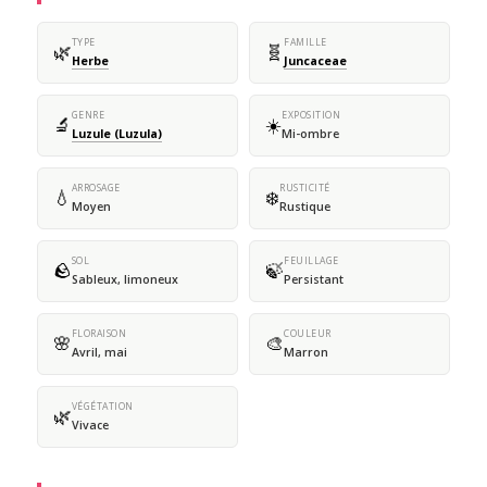
TYPE
FAMILLE
🌿
🧬
Herbe
Juncaceae
GENRE
EXPOSITION
🔬
☀️
Luzule (Luzula)
Mi-ombre
ARROSAGE
RUSTICITÉ
💧
❄️
Moyen
Rustique
SOL
FEUILLAGE
🪨
🍃
Sableux, limoneux
Persistant
FLORAISON
COULEUR
🌸
🎨
Avril, mai
Marron
VÉGÉTATION
🌿
Vivace