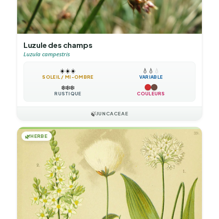
Luzule des champs
Luzula campestris
☀️
☀️
☀️
💧
💧
💧
SOLEIL / MI-OMBRE
VARIABLE
❄️
❄️
❄️
RUSTIQUE
COULEURS
🍃
JUNCACEAE
🌿
HERBE