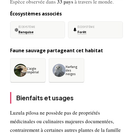
33 pays
Espèce observée dans
à travers le monde.
Écosystèmes associés
ÉCOSYSTÈME
ÉCOSYSTÈME
❄️
🌲
Banquise
Forêt
Faune sauvage partageant cet habitat
Harfang
L’aigle
des
impérial
neiges
Bienfaits et usages
Luzula pilosa ne possède pas de propriétés
médicinales ou culinaires majeures documentées,
contrairement à certaines autres plantes de la famille