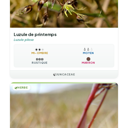
Luzule de printemps
Luzula pilosa
☀️
☀️
☀️
💧
💧
💧
MI-OMBRE
MOYEN
❄️
❄️
❄️
RUSTIQUE
MARRON
🍃
JUNCACEAE
🌿
HERBE