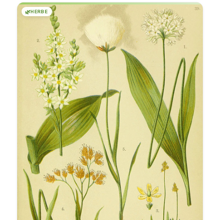
🌿
HERBE