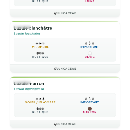
RUSTIQUE
JAUNE
🍃
JUNCACEAE
🌿
HERBE
Luzule blanchâtre
Luzula luzuloides
☀️
☀️
☀️
💧
💧
💧
MI-OMBRE
IMPORTANT
❄️
❄️
❄️
RUSTIQUE
BLANC
🍃
JUNCACEAE
🌿
HERBE
Luzule marron
Luzula alpinopilosa
☀️
☀️
☀️
💧
💧
💧
SOLEIL / MI-OMBRE
IMPORTANT
❄️
❄️
❄️
RUSTIQUE
MARRON
🍃
JUNCACEAE