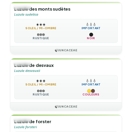
🌿
HERBE
Luzule des monts sudètes
Luzula sudetica
☀️
☀️
☀️
💧
💧
💧
SOLEIL / MI-OMBRE
IMPORTANT
❄️
❄️
❄️
RUSTIQUE
NOIR
🍃
JUNCACEAE
🌿
HERBE
Luzule de desvaux
Luzula desvauxii
☀️
☀️
☀️
💧
💧
💧
SOLEIL / MI-OMBRE
IMPORTANT
❄️
❄️
❄️
RUSTIQUE
COULEURS
🍃
JUNCACEAE
🌿
HERBE
Luzule de forster
Luzula forsteri