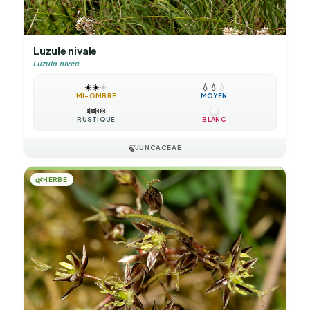
Luzule nivale
Luzula nivea
☀️
☀️
☀️
💧
💧
💧
MI-OMBRE
MOYEN
❄️
❄️
❄️
RUSTIQUE
BLANC
🍃
JUNCACEAE
🌿
HERBE