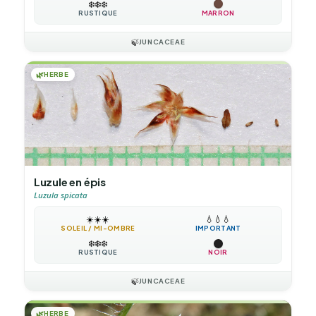
❄️
❄️
❄️
RUSTIQUE
MARRON
🍃
JUNCACEAE
🌿
HERBE
Luzule en épis
Luzula spicata
☀️
☀️
☀️
💧
💧
💧
SOLEIL / MI-OMBRE
IMPORTANT
❄️
❄️
❄️
RUSTIQUE
NOIR
🍃
JUNCACEAE
🌿
HERBE