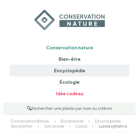
Conservation nature
Bien-être
Encyclopédie
Écologie
Idée cadeau
🔍
Rechercher une plante par nom ou critères
Conservation Nature
>
Biodiversité
>
Encyclopédie
des plantes
>
Juncaceae
>
Luzula
>
Luzula sylvatica