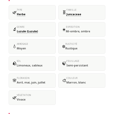
TYPE
FAMILLE
🌿
🧬
Herbe
Juncaceae
GENRE
EXPOSITION
🔬
☀️
Luzule (Luzula)
Mi-ombre, ombre
ARROSAGE
RUSTICITÉ
💧
❄️
Moyen
Rustique
SOL
FEUILLAGE
🪨
🍃
Limoneux, sableux
Semi-persistant
FLORAISON
COULEUR
🌸
🎨
Avril, mai, juin, juillet
Marron, blanc
VÉGÉTATION
🌿
Vivace