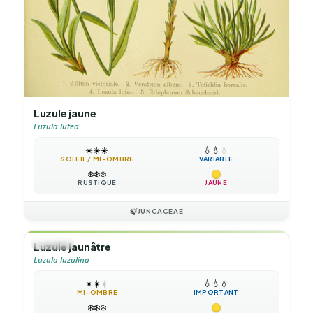
Luzule jaune
Luzula lutea
☀️
☀️
☀️
💧
💧
💧
SOLEIL / MI-OMBRE
VARIABLE
❄️
❄️
❄️
RUSTIQUE
JAUNE
🍃
JUNCACEAE
🌿
HERBE
Luzule jaunâtre
Luzula luzulina
☀️
☀️
☀️
💧
💧
💧
MI-OMBRE
IMPORTANT
❄️
❄️
❄️