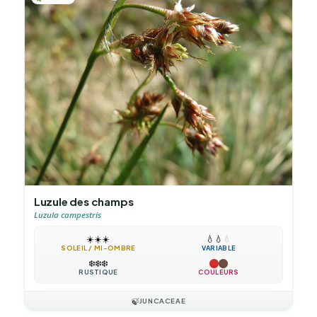
Luzule des champs
Luzula campestris
☀️
☀️
☀️
💧
💧
💧
SOLEIL / MI-OMBRE
VARIABLE
❄️
❄️
❄️
RUSTIQUE
COULEURS
🍃
JUNCACEAE