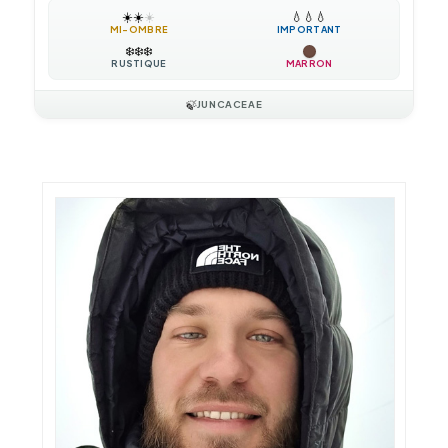
☀️
☀️
☀️
💧
💧
💧
MI-OMBRE
IMPORTANT
❄️
❄️
❄️
RUSTIQUE
MARRON
🍃
JUNCACEAE