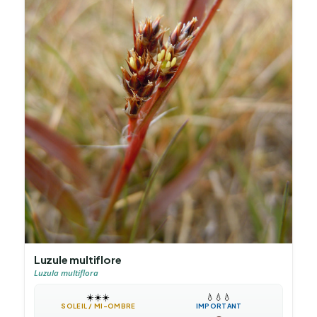
Luzule multiflore
Luzula multiflora
☀️
☀️
☀️
💧
💧
💧
SOLEIL / MI-OMBRE
IMPORTANT