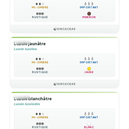
☀️
☀️
☀️
💧
💧
💧
MI-OMBRE
IMPORTANT
❄️
❄️
❄️
RUSTIQUE
MARRON
🍃
JUNCACEAE
🌿
HERBE
Luzule jaunâtre
Luzula luzulina
☀️
☀️
☀️
💧
💧
💧
MI-OMBRE
IMPORTANT
❄️
❄️
❄️
RUSTIQUE
JAUNE
🍃
JUNCACEAE
🌿
HERBE
Luzule blanchâtre
Luzula luzuloides
☀️
☀️
☀️
💧
💧
💧
MI-OMBRE
IMPORTANT
❄️
❄️
❄️
RUSTIQUE
BLANC