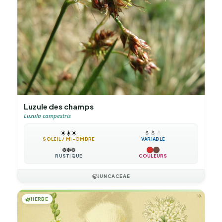
Luzule des champs
Luzula campestris
☀️
☀️
☀️
💧
💧
💧
SOLEIL / MI-OMBRE
VARIABLE
❄️
❄️
❄️
RUSTIQUE
COULEURS
🍃
JUNCACEAE
🌿
HERBE