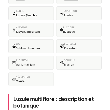
GENRE
EXPOSITION
🔬
☀️
Luzule (Luzula)
Toutes
ARROSAGE
RUSTICITÉ
💧
❄️
Moyen, important
Rustique
SOL
FEUILLAGE
🪨
🍃
Sableux, limoneux
Persistant
FLORAISON
COULEUR
🌸
🎨
Avril, mai, juin
Marron
VÉGÉTATION
🌿
Vivace
Luzule multiflore : description et
botanique