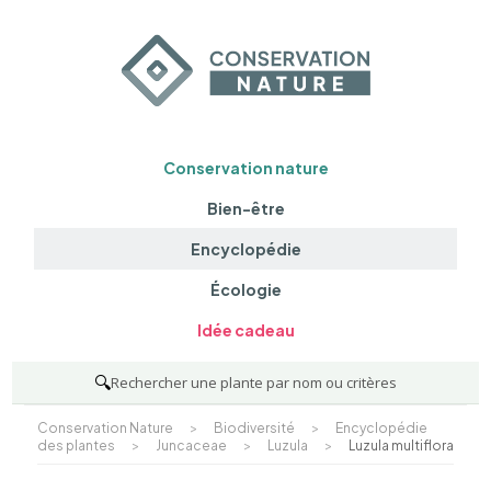
Conservation nature
Bien-être
Encyclopédie
Écologie
Idée cadeau
🔍
Rechercher une plante par nom ou critères
Conservation Nature
>
Biodiversité
>
Encyclopédie
des plantes
>
Juncaceae
>
Luzula
>
Luzula multiflora