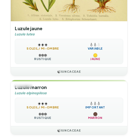
Luzule jaune
Luzula lutea
☀️
☀️
☀️
💧
💧
💧
SOLEIL / MI-OMBRE
VARIABLE
❄️
❄️
❄️
RUSTIQUE
JAUNE
🍃
JUNCACEAE
🌿
HERBE
Luzule marron
Luzula alpinopilosa
☀️
☀️
☀️
💧
💧
💧
SOLEIL / MI-OMBRE
IMPORTANT
❄️
❄️
❄️
RUSTIQUE
MARRON
🍃
JUNCACEAE