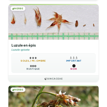
🌿
HERBE
Luzule en épis
Luzula spicata
☀️
☀️
☀️
💧
💧
💧
SOLEIL / MI-OMBRE
IMPORTANT
❄️
❄️
❄️
RUSTIQUE
NOIR
🍃
JUNCACEAE
🌿
HERBE