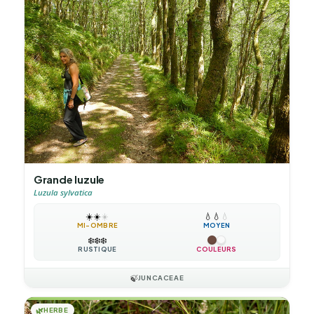
Grande luzule
Luzula sylvatica
☀️
☀️
☀️
💧
💧
💧
MI-OMBRE
MOYEN
❄️
❄️
❄️
RUSTIQUE
COULEURS
🍃
JUNCACEAE
🌿
HERBE