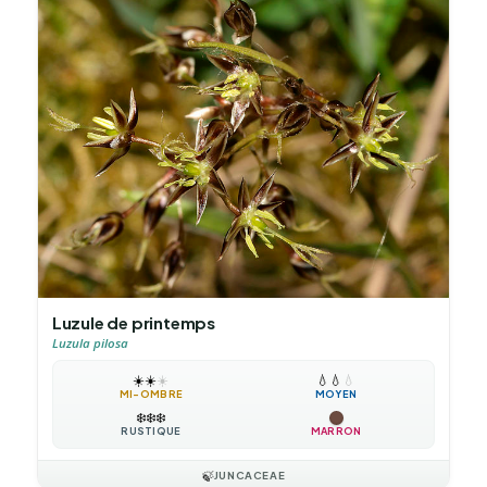
Luzule de printemps
Luzula pilosa
☀️
☀️
☀️
💧
💧
💧
MI-OMBRE
MOYEN
❄️
❄️
❄️
RUSTIQUE
MARRON
🍃
JUNCACEAE