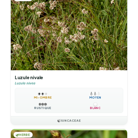
Luzule nivale
Luzula nivea
☀️
☀️
☀️
💧
💧
💧
MI-OMBRE
MOYEN
❄️
❄️
❄️
RUSTIQUE
BLANC
🍃
JUNCACEAE
🌿
HERBE