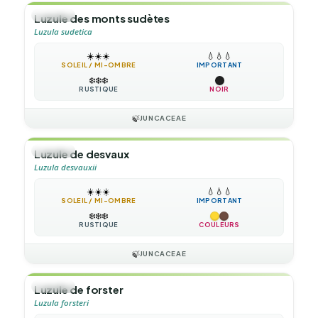
🌿
HERBE
Luzule des monts sudètes
Luzula sudetica
☀️
☀️
☀️
💧
💧
💧
SOLEIL / MI-OMBRE
IMPORTANT
❄️
❄️
❄️
RUSTIQUE
NOIR
🍃
JUNCACEAE
🌿
HERBE
Luzule de desvaux
Luzula desvauxii
☀️
☀️
☀️
💧
💧
💧
SOLEIL / MI-OMBRE
IMPORTANT
❄️
❄️
❄️
RUSTIQUE
COULEURS
🍃
JUNCACEAE
🌿
HERBE
Luzule de forster
Luzula forsteri