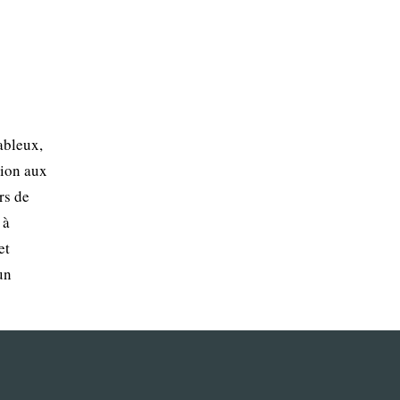
ableux,
tion aux
rs de
 à
et
un