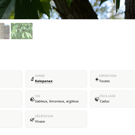
GENRE
EXPOSITION
🔬
☀️
Kalopanax
Toutes
SOL
FEUILLAGE
🪨
🍃
Sableux, limoneux, argileux
Caduc
VÉGÉTATION
🌿
Vivace