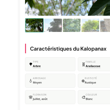
Caractéristiques du Kalopanax
TYPE
FAMILLE
🌳
🧬
Arbre
Araliaceae
ARROSAGE
RUSTICITÉ
💧
❄️
Moyen
Rustique
FLORAISON
COULEUR
🌸
🎨
Juillet, août
Blanc