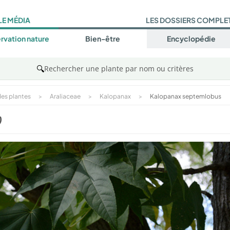
LE MÉDIA
LES DOSSIERS COMPLE
rvation nature
Bien-être
Encyclopédie
🔍
Rechercher une plante par nom ou critères
es plantes
>
Araliaceae
>
Kalopanax
>
Kalopanax septemlobus
)