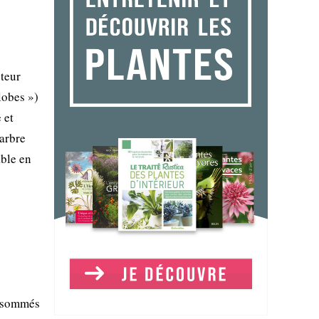
uteur
lobes »)
 et
 arbre
able en
onsommés