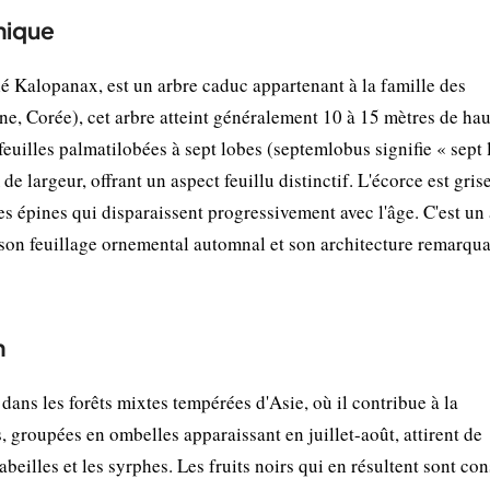
nique
alopanax, est un arbre caduc appartenant à la famille des
ine, Corée), cet arbre atteint généralement 10 à 15 mètres de ha
 feuilles palmatilobées à sept lobes (septemlobus signifie « sept 
 largeur, offrant un aspect feuillu distinctif. L'écorce est grise
s épines qui disparaissent progressivement avec l'âge. C'est un
 son feuillage ornemental automnal et son architecture remarqu
n
ans les forêts mixtes tempérées d'Asie, où il contribue à la
es, groupées en ombelles apparaissant en juillet-août, attirent de
beilles et les syrphes. Les fruits noirs qui en résultent sont c