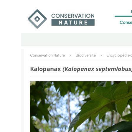
Conse
Conservation Nature
>
Biodiversité
>
Encyclopédie d
Kalopanax
(Kalopanax septemlobus