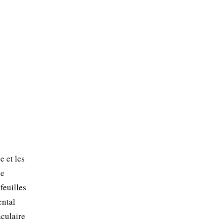
e et les
ie
 feuilles
ental
aculaire