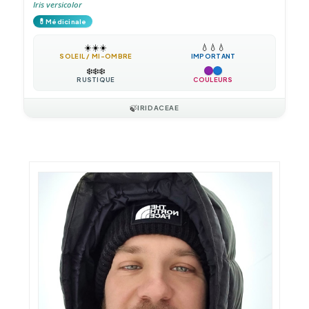
Iris versicolor
💊
Médicinale
☀️
☀️
☀️
💧
💧
💧
SOLEIL / MI-OMBRE
IMPORTANT
❄️
❄️
❄️
RUSTIQUE
COULEURS
🍃
IRIDACEAE