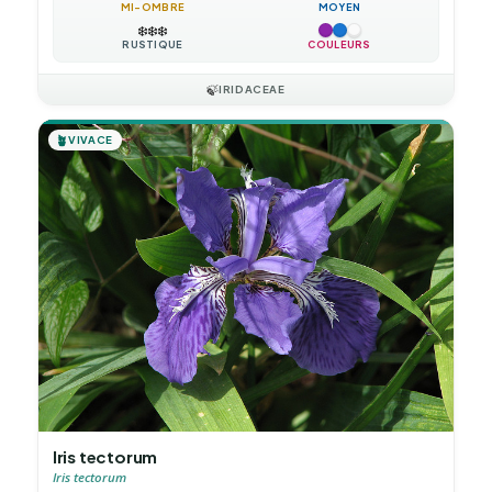
MI-OMBRE
MOYEN
❄️
❄️
❄️
RUSTIQUE
COULEURS
🍃
IRIDACEAE
🪴
VIVACE
Iris tectorum
Iris tectorum