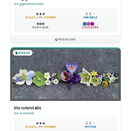
Iris giganticaerulea
☀️
☀️
☀️
💧
💧
💧
SOLEIL / MI-OMBRE
VARIABLE
❄️
❄️
❄️
RUSTIQUE
COULEURS
🍃
IRIDACEAE
🪴
VIVACE
Iris orientalis
Iris orientalis
☀️
☀️
☀️
💧
💧
💧
SOLEIL / MI-OMBRE
MOYEN