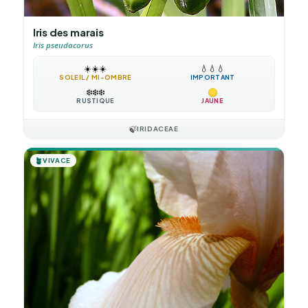
Iris des marais
Iris pseudacorus
☀️
☀️
☀️
💧
💧
💧
SOLEIL / MI-OMBRE
IMPORTANT
❄️
❄️
❄️
RUSTIQUE
JAUNE
🍃
IRIDACEAE
🪴
VIVACE