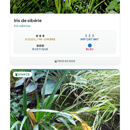
Iris de sibérie
Iris sibirica
☀️
☀️
☀️
💧
💧
💧
SOLEIL / MI-OMBRE
IMPORTANT
❄️
❄️
❄️
RUSTIQUE
BLEU
🍃
IRIDACEAE
🪴
VIVACE