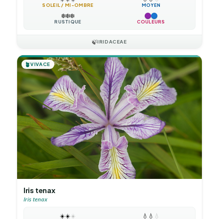
SOLEIL / MI-OMBRE
MOYEN
❄️
❄️
❄️
RUSTIQUE
COULEURS
🍃
IRIDACEAE
🪴
VIVACE
Iris tenax
Iris tenax
☀️
☀️
☀️
💧
💧
💧