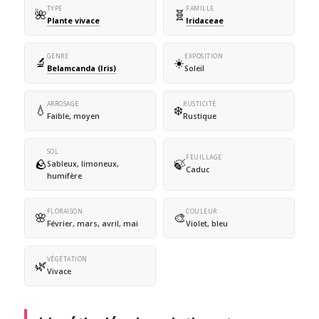
TYPE
FAMILLE
🌺
🧬
Plante vivace
Iridaceae
GENRE
EXPOSITION
🔬
☀️
Belamcanda (Iris)
Soleil
ARROSAGE
RUSTICITÉ
💧
❄️
Faible, moyen
Rustique
SOL
FEUILLAGE
🪨
🍃
Sableux, limoneux,
Caduc
humifère
FLORAISON
COULEUR
🌸
🎨
Février, mars, avril, mai
Violet, bleu
VÉGÉTATION
🌿
Vivace