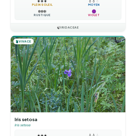
☀️
☀️
☀️
💧
💧
💧
PLEIN SOLEIL
MOYEN
❄️
❄️
❄️
RUSTIQUE
VIOLET
🍃
IRIDACEAE
🪴
VIVACE
Iris setosa
Iris setosa
☀️
☀️
☀️
💧
💧
💧