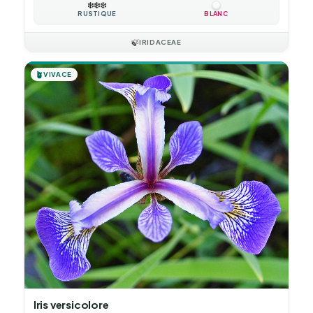
❄️
❄️
❄️
RUSTIQUE
BLANC
🍃
IRIDACEAE
🪴
VIVACE
Iris versicolore