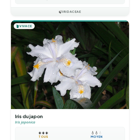
🍃
IRIDACEAE
🪴
VIVACE
Iris du japon
Iris japonica
☀️
☀️
☀️
💧
💧
💧
TOUS
MOYEN