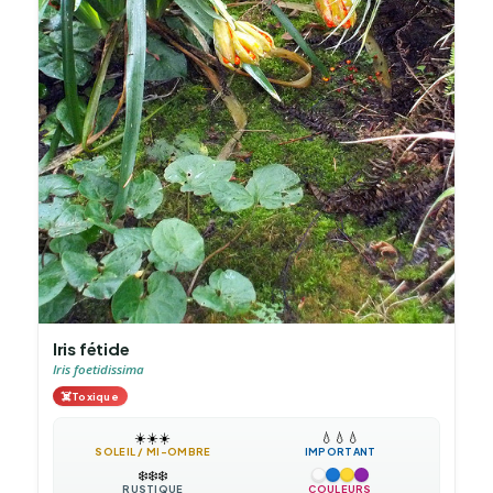
Iris fétide
Iris foetidissima
☠️
Toxique
☀️
☀️
☀️
💧
💧
💧
SOLEIL / MI-OMBRE
IMPORTANT
❄️
❄️
❄️
RUSTIQUE
COULEURS