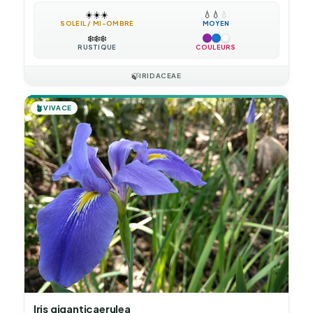
☀️
☀️
☀️
💧
💧
💧
SOLEIL / MI-OMBRE
MOYEN
❄️
❄️
❄️
RUSTIQUE
COULEURS
🍃
IRIDACEAE
🪴
VIVACE
Iris giganticaerulea