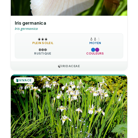
Iris germanica
Iris germanica
☀️
☀️
☀️
💧
💧
💧
PLEIN SOLEIL
MOYEN
❄️
❄️
❄️
RUSTIQUE
COULEURS
🍃
IRIDACEAE
🪴
VIVACE