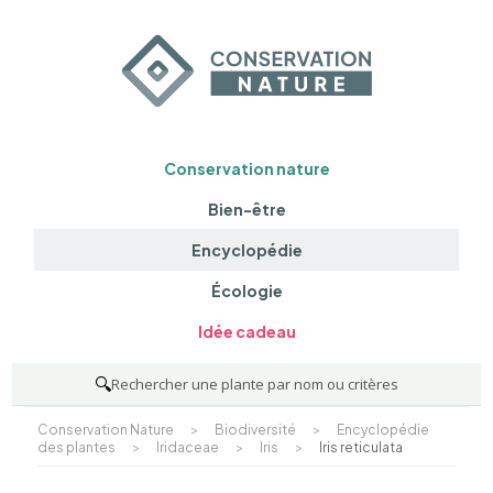
Conservation nature
Bien-être
Encyclopédie
Écologie
Idée cadeau
🔍
Rechercher une plante par nom ou critères
Conservation Nature
>
Biodiversité
>
Encyclopédie
des plantes
>
Iridaceae
>
Iris
>
Iris reticulata