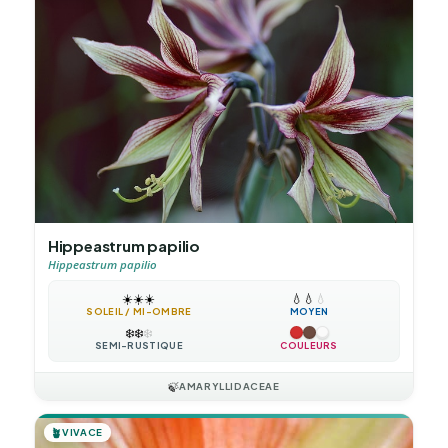
Hippeastrum papilio
Hippeastrum papilio
☀️
☀️
☀️
💧
💧
💧
SOLEIL / MI-OMBRE
MOYEN
❄️
❄️
❄️
SEMI-RUSTIQUE
COULEURS
🍃
AMARYLLIDACEAE
🪴
VIVACE