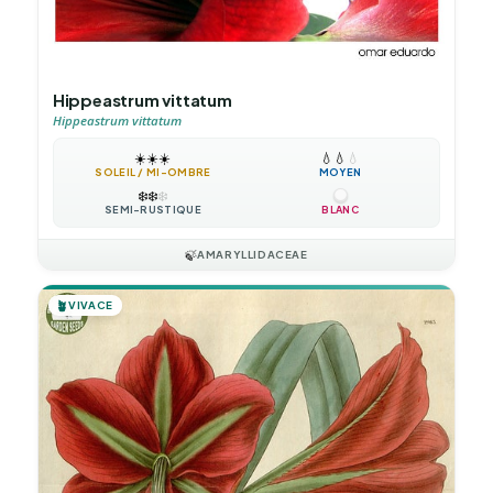
Hippeastrum vittatum
Hippeastrum vittatum
☀️
☀️
☀️
💧
💧
💧
SOLEIL / MI-OMBRE
MOYEN
❄️
❄️
❄️
SEMI-RUSTIQUE
BLANC
🍃
AMARYLLIDACEAE
🪴
VIVACE