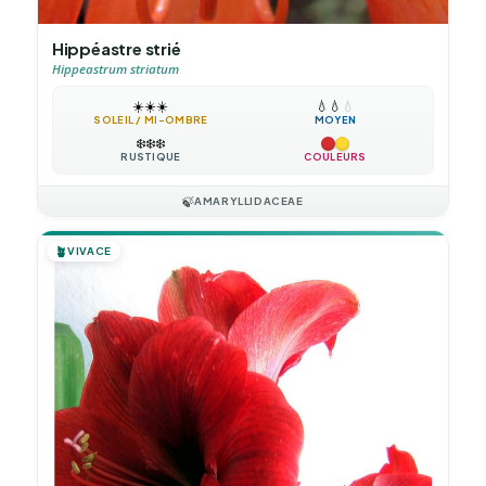
Hippéastre strié
Hippeastrum striatum
☀️
☀️
☀️
💧
💧
💧
SOLEIL / MI-OMBRE
MOYEN
❄️
❄️
❄️
RUSTIQUE
COULEURS
🍃
AMARYLLIDACEAE
🪴
VIVACE