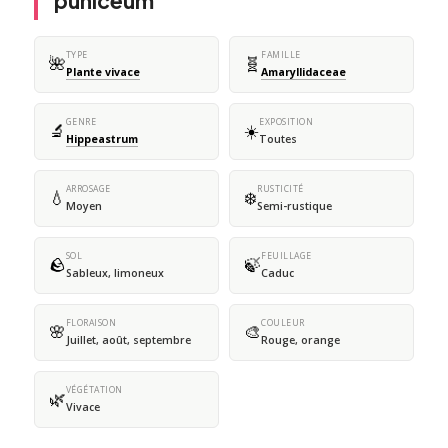
puniceum
TYPE
FAMILLE
🌺
🧬
Plante vivace
Amaryllidaceae
GENRE
EXPOSITION
🔬
☀️
Hippeastrum
Toutes
ARROSAGE
RUSTICITÉ
💧
❄️
Moyen
Semi-rustique
SOL
FEUILLAGE
🪨
🍃
Sableux, limoneux
Caduc
FLORAISON
COULEUR
🌸
🎨
Juillet, août, septembre
Rouge, orange
VÉGÉTATION
🌿
Vivace