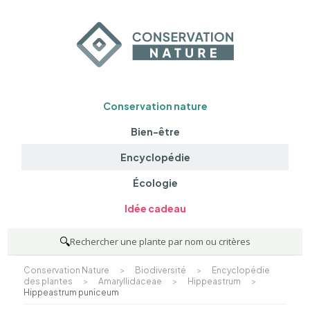
Conservation nature
Bien-être
Encyclopédie
Écologie
Idée cadeau
🔍
Rechercher une plante par nom ou critères
Conservation Nature
>
Biodiversité
>
Encyclopédie
des plantes
>
Amaryllidaceae
>
Hippeastrum
>
Hippeastrum puniceum