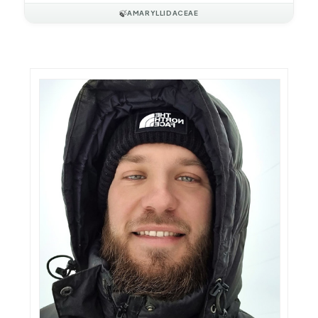
🍃
AMARYLLIDACEAE