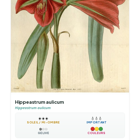
Hippeastrum aulicum
Hippeastrum aulicum
☀️
☀️
☀️
💧
💧
💧
SOLEIL / MI-OMBRE
IMPORTANT
❄️
❄️
❄️
GÉLIVE
COULEURS