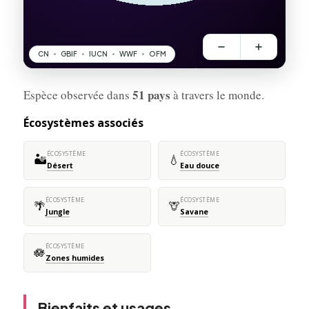
51 pays
Espèce observée dans
à travers le monde.
Écosystèmes associés
ÉCOSYSTÈME
ÉCOSYSTÈME
🏜️
💧
Désert
Eau douce
ÉCOSYSTÈME
ÉCOSYSTÈME
🌴
🦒
Jungle
Savane
ÉCOSYSTÈME
🪷
Zones humides
Bienfaits et usages