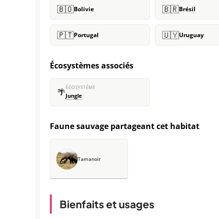
🇧🇴
🇧🇷
Bolivie
Brésil
🇵🇹
🇺🇾
Portugal
Uruguay
Écosystèmes associés
ÉCOSYSTÈME
🌴
Jungle
Faune sauvage partageant cet habitat
Tamanoir
Bienfaits et usages