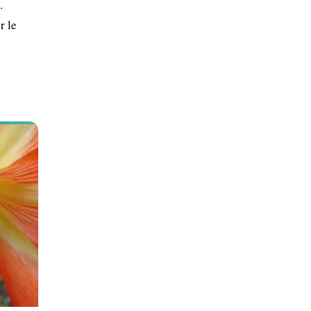
.
r le