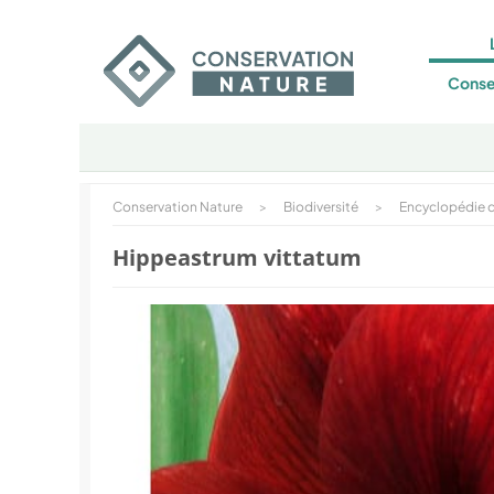
Conse
Conservation Nature
>
Biodiversité
>
Encyclopédie d
Hippeastrum vittatum