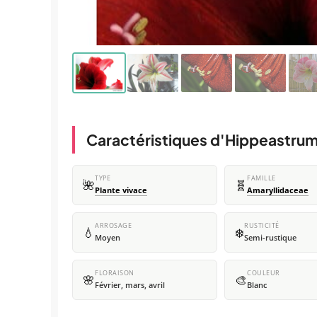
Caractéristiques d'Hippeastrum
TYPE
FAMILLE
🌺
🧬
Plante vivace
Amaryllidaceae
ARROSAGE
RUSTICITÉ
💧
❄️
Moyen
Semi-rustique
FLORAISON
COULEUR
🌸
🎨
Février, mars, avril
Blanc