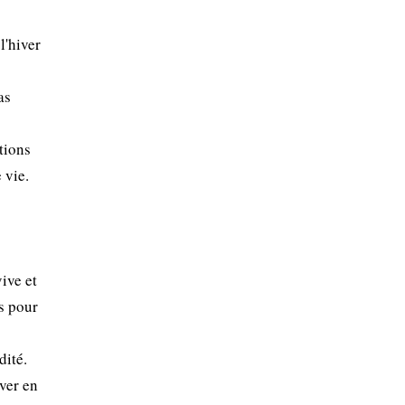
l'hiver
as
tions
 vie.
ive et
ls pour
dité.
iver en