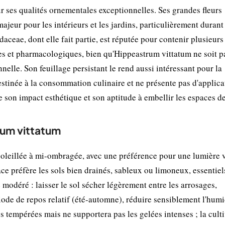
r ses qualités ornementales exceptionnelles. Ses grandes fleurs
jeur pour les intérieurs et les jardins, particulièrement durant 
aceae, dont elle fait partie, est réputée pour contenir plusieurs
es et pharmacologiques, bien qu'Hippeastrum vittatum ne soit p
nelle. Son feuillage persistant le rend aussi intéressant pour la
estinée à la consommation culinaire et ne présente pas d'applica
e son impact esthétique et son aptitude à embellir les espaces de
rum vittatum
oleillée à mi-ombragée, avec une préférence pour une lumière v
vace préfère les sols bien drainés, sableux ou limoneux, essentie
e modéré : laisser le sol sécher légèrement entre les arrosages,
riode de repos relatif (été-automne), réduire sensiblement l'humi
s tempérées mais ne supportera pas les gelées intenses ; la cult