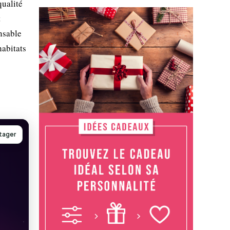
qualité
t
nsable
habitats