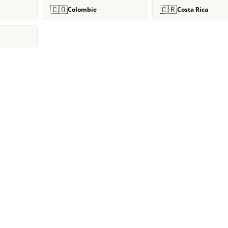
🇨🇴
🇨🇷
Colombie
Costa Rica