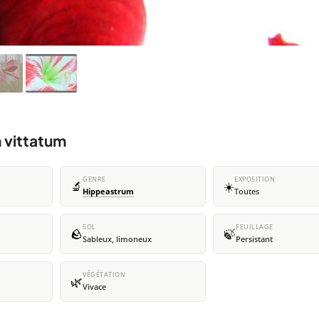
 vittatum
GENRE
EXPOSITION
🔬
☀️
Hippeastrum
Toutes
SOL
FEUILLAGE
🪨
🍃
Sableux, limoneux
Persistant
VÉGÉTATION
🌿
Vivace