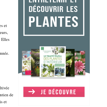
es et
eurs,
 Elles
année.
ltivée
ntien de
is et