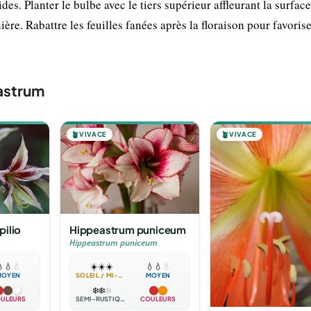
es. Planter le bulbe avec le tiers supérieur affleurant la surface
ère. Rabattre les feuilles fanées après la floraison pour favorise
astrum
🪴
VIVACE
🪴
VIVACE
ilio
Hippeastrum puniceum
Hippeastrum puniceum

💧
💧
☀️
☀️
☀️
💧
💧
💧
MOYEN
SOLEIL / MI-OMBRE
MOYEN
❄️
❄️
❄️
ULEURS
SEMI-RUSTIQUE
COULEURS