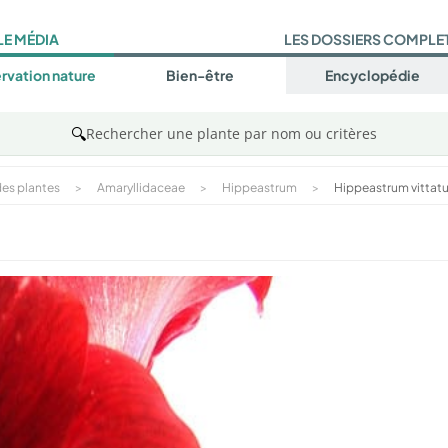
LE MÉDIA
LES DOSSIERS COMPLE
rvation nature
Bien-être
Encyclopédie
🔍
Rechercher une plante par nom ou critères
es plantes
>
Amaryllidaceae
>
Hippeastrum
>
Hippeastrum vittat