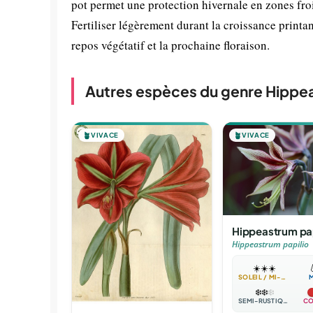
pot permet une protection hivernale en zones froid
Fertiliser légèrement durant la croissance printani
repos végétatif et la prochaine floraison.
Autres espèces du genre Hippe
🪴
VIVACE
🪴
VIVACE
Hippeastrum pap
Hippeastrum papilio
☀️
☀️
☀️

SOLEIL / MI-OMBRE
❄️
❄️
❄️
SEMI-RUSTIQUE
CO