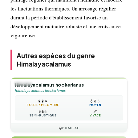
les fluctuations thermiques. Un arrosage régulier
durant la période d'établissement favorise un
développement racinaire robuste et une croissance
vigoureuse.
Autres espèces du genre
Himalayacalamus
🌿
HERBE
Himalayacalamus hookerianus
Himalayacalamus hookerianus
☀️
☀️
☀️
💧
💧
💧
SOLEIL / MI-OMBRE
MOYEN
❄️
❄️
❄️
📏
SEMI-RUSTIQUE
VIVACE
🍃
POACEAE