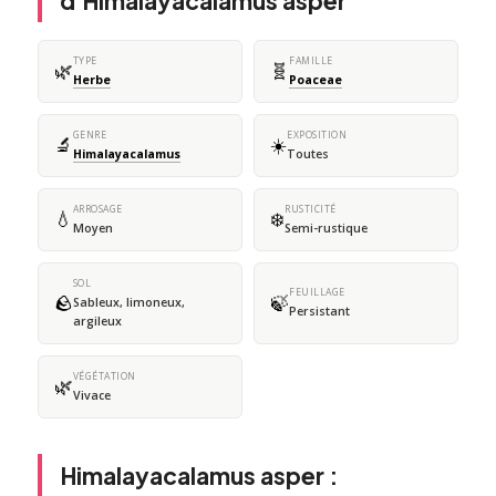
d'Himalayacalamus asper
TYPE
FAMILLE
🌿
🧬
Herbe
Poaceae
GENRE
EXPOSITION
🔬
☀️
Himalayacalamus
Toutes
ARROSAGE
RUSTICITÉ
💧
❄️
Moyen
Semi-rustique
SOL
FEUILLAGE
🪨
🍃
Sableux, limoneux,
Persistant
argileux
VÉGÉTATION
🌿
Vivace
Himalayacalamus asper :