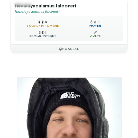
🌿
HERBE
Himalayacalamus falconeri
Himalayacalamus falconeri
☀️
☀️
☀️
💧
💧
💧
SOLEIL / MI-OMBRE
MOYEN
❄️
❄️
❄️
📏
SEMI-RUSTIQUE
VIVACE
🍃
POACEAE