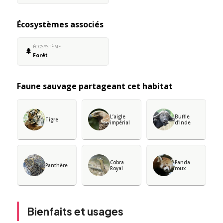
Écosystèmes associés
ÉCOSYSTÈME
🌲
Forêt
Faune sauvage partageant cet habitat
L’aigle
Buffle
Tigre
impérial
d'Inde
Cobra
Panda
Panthère
Royal
roux
Bienfaits et usages