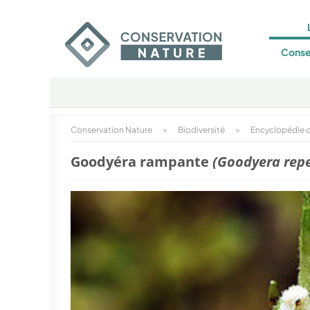
Conse
Conservation Nature
>
Biodiversité
>
Encyclopédie d
Goodyéra rampante
(Goodyera rep