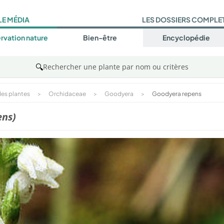
LE MÉDIA
LES DOSSIERS COMPLE
rvation nature
Bien-être
Encyclopédie
🔍
Rechercher une plante par nom ou critères
es plantes
>
Orchidaceae
>
Goodyera
>
Goodyera repens
ens)