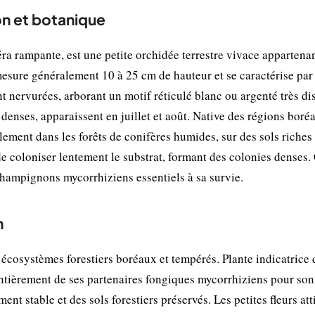
n et botanique
 rampante, est une petite orchidée terrestre vivace appartenan
esure généralement 10 à 25 cm de hauteur et se caractérise par
nt nervurées, arborant un motif réticulé blanc ou argenté très dis
 denses, apparaissent en juillet et août. Native des régions boréa
lement dans les forêts de conifères humides, sur des sols riches
 coloniser lentement le substrat, formant des colonies denses. 
hampignons mycorrhiziens essentiels à sa survie.
n
 écosystèmes forestiers boréaux et tempérés. Plante indicatrice 
entièrement de ses partenaires fongiques mycorrhiziens pour son
t stable et des sols forestiers préservés. Les petites fleurs atti