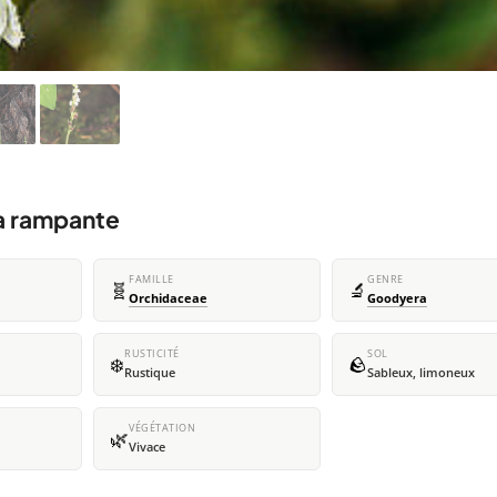
a rampante
FAMILLE
GENRE
🧬
🔬
Orchidaceae
Goodyera
RUSTICITÉ
SOL
❄️
🪨
Rustique
Sableux, limoneux
VÉGÉTATION
🌿
Vivace