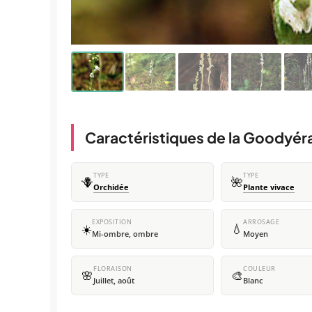
Caractéristiques de la Goodyér
TYPE
TYPE
🪻
🌺
Orchidée
Plante vivace
EXPOSITION
ARROSAGE
☀️
💧
Mi-ombre, ombre
Moyen
FLORAISON
COULEUR
🌸
🎨
Juillet, août
Blanc