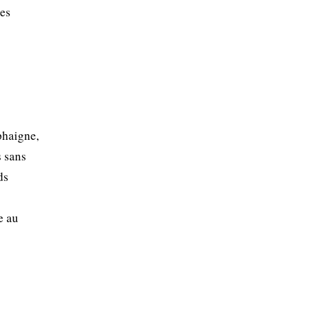
ges
phaigne,
s sans
ds
e au