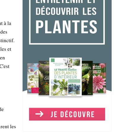
t à la
 des
tinctif.
les et
 en
C'est
de
rent les