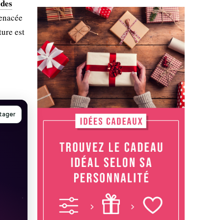
 des
menacée
ture est