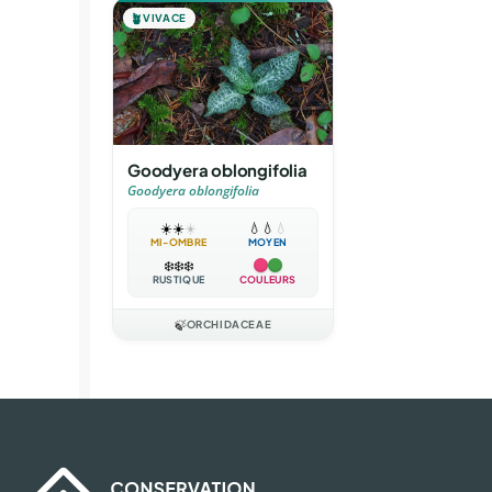
🪴
VIVACE
Goodyera oblongifolia
Goodyera oblongifolia
☀️
☀️
☀️
💧
💧
💧
MI-OMBRE
MOYEN
❄️
❄️
❄️
RUSTIQUE
COULEURS
🍃
ORCHIDACEAE