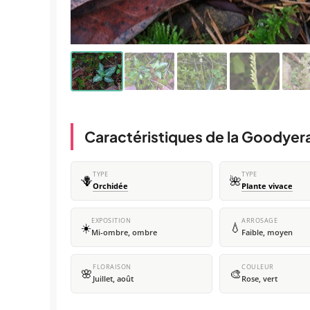
Caractéristiques de la Goodyera
TYPE
TYPE
🪻
🌺
Orchidée
Plante vivace
EXPOSITION
ARROSAGE
☀️
💧
Mi-ombre, ombre
Faible, moyen
FLORAISON
COULEUR
🌸
🎨
Juillet, août
Rose, vert