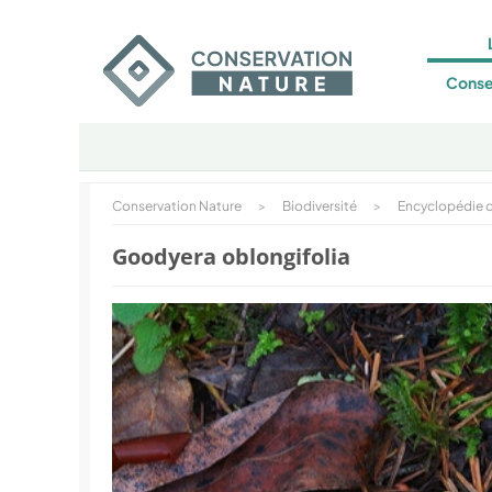
Conse
Conservation Nature
>
Biodiversité
>
Encyclopédie d
Goodyera oblongifolia