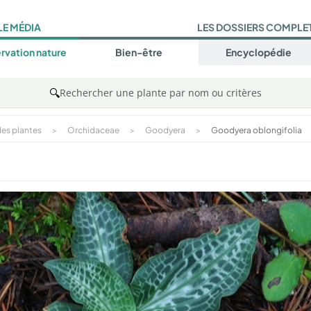
LE MÉDIA
LES DOSSIERS COMPLE
rvation nature
Bien-être
Encyclopédie
🔍
Rechercher une plante par nom ou critères
es plantes
>
Orchidaceae
>
Goodyera
>
Goodyera oblongifolia