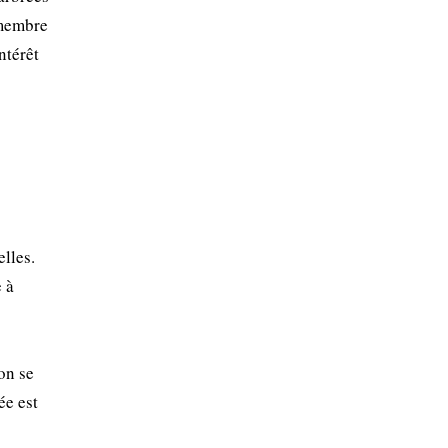
 membre
ntérêt
elles.
 à
on se
ée est