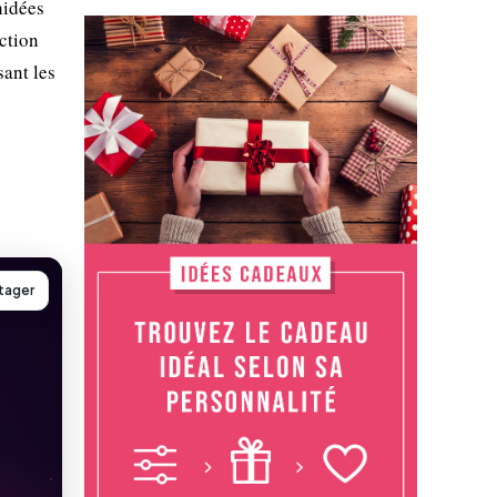
hidées
ction
ant les