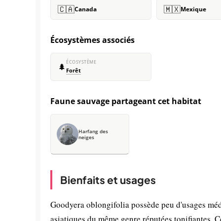
🇨🇦
🇲🇽
Canada
Mexique
Écosystèmes associés
ÉCOSYSTÈME
🌲
Forêt
Faune sauvage partageant cet habitat
Harfang des
neiges
Bienfaits et usages
Goodyera oblongifolia possède peu d'usages méd
asiatiques du même genre réputées tonifiantes. C