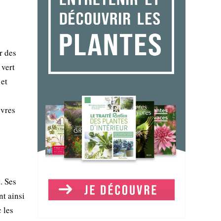
r des
 vert
 et
uvres
. Ses
nt ainsi
 les