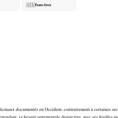
🇺🇸
États-Unis
icinaux documentés en Occident, contrairement à certaines or
ependant, sa beauté ornementale distinctive, avec ses feuilles m