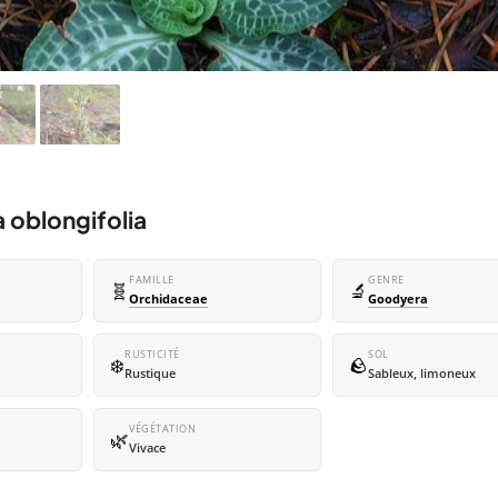
 oblongifolia
FAMILLE
GENRE
🧬
🔬
Orchidaceae
Goodyera
RUSTICITÉ
SOL
❄️
🪨
Rustique
Sableux, limoneux
VÉGÉTATION
🌿
Vivace