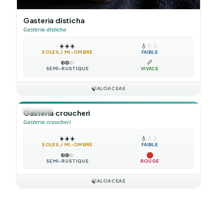
Gasteria disticha
Gasteria disticha
☀️
☀️
☀️
💧
💧
💧
SOLEIL / MI-OMBRE
FAIBLE
❄️
❄️
❄️
📏
SEMI-RUSTIQUE
VIVACE
🍃
ALOACEAE
🪴
VIVACE
Gasteria croucheri
Gasteria croucheri
☀️
☀️
☀️
💧
💧
💧
SOLEIL / MI-OMBRE
FAIBLE
❄️
❄️
❄️
SEMI-RUSTIQUE
ROUGE
🍃
ALOACEAE