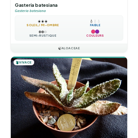
Gasteria batesiana
Gasteria batesiana
☀️
☀️
☀️
💧
💧
💧
SOLEIL / MI-OMBRE
FAIBLE
❄️
❄️
❄️
SEMI-RUSTIQUE
COULEURS
🍃
ALOACEAE
🪴
VIVACE