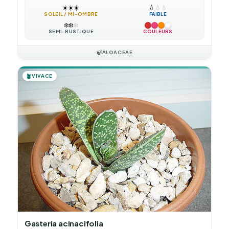
☀️
☀️
☀️
💧
💧
💧
SOLEIL / MI-OMBRE
FAIBLE
❄️
❄️
❄️
SEMI-RUSTIQUE
COULEURS
🍃
ALOACEAE
🪴
VIVACE
Gasteria acinacifolia