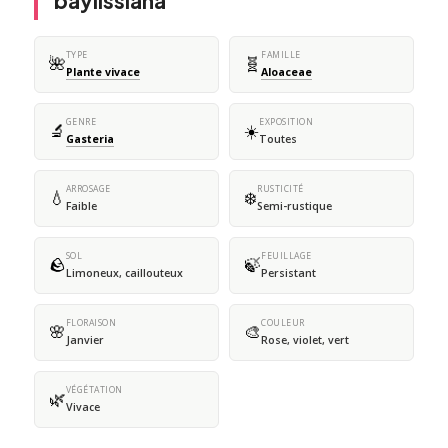
baylissiana
TYPE
FAMILLE
🌺
🧬
Plante vivace
Aloaceae
GENRE
EXPOSITION
🔬
☀️
Gasteria
Toutes
ARROSAGE
RUSTICITÉ
💧
❄️
Faible
Semi-rustique
SOL
FEUILLAGE
🪨
🍃
Limoneux, caillouteux
Persistant
FLORAISON
COULEUR
🌸
🎨
Janvier
Rose, violet, vert
VÉGÉTATION
🌿
Vivace