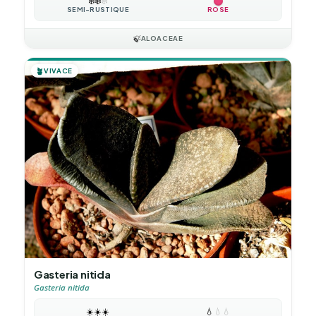
❄️
❄️
❄️
SEMI-RUSTIQUE
ROSE
🍃
ALOACEAE
🪴
VIVACE
Gasteria nitida
Gasteria nitida
☀️
☀️
☀️
💧
💧
💧