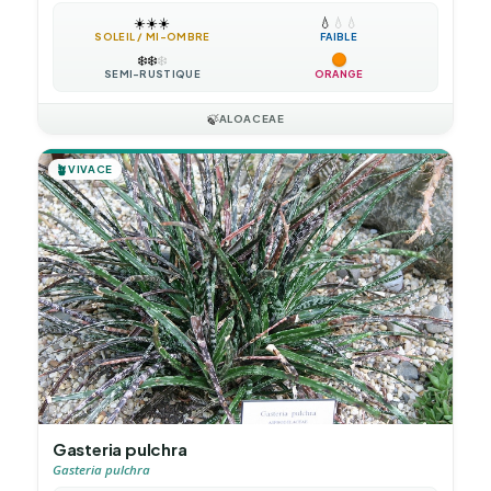
☀️
☀️
☀️
💧
💧
💧
SOLEIL / MI-OMBRE
FAIBLE
❄️
❄️
❄️
SEMI-RUSTIQUE
ORANGE
🍃
ALOACEAE
🪴
VIVACE
Gasteria pulchra
Gasteria pulchra