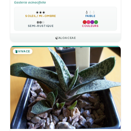
Gasteria acinacifolia
☀️
☀️
☀️
💧
💧
💧
SOLEIL / MI-OMBRE
FAIBLE
❄️
❄️
❄️
SEMI-RUSTIQUE
COULEURS
🍃
ALOACEAE
🪴
VIVACE