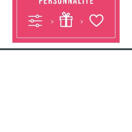
Conservation Nature est un projet de sensibilisation sur la nature,
l'environnement et la protection de la biodiversité (plantes et animaux
menacés). Nous proposons de nombreux articles afin que chacun puisse
comprendre les principaux enjeux écologiques. Nous traitons
notamment ces sujets via une chaine de podcast intitulée "15 minutes
pour comprendre facilement l'écologie". Enfin, nous proposons toute
une rubrique afin de trouver une idée cadeau sur le thème de la nature à