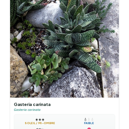
Gasteria carinata
Gasteria carinata
☀️
☀️
☀️
💧
💧
💧
SOLEIL / MI-OMBRE
FAIBLE