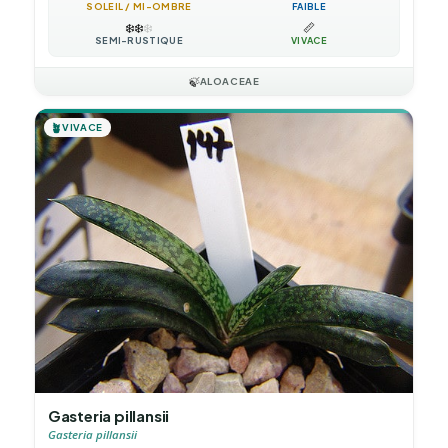
SOLEIL / MI-OMBRE
FAIBLE
❄️
❄️
❄️
📏
SEMI-RUSTIQUE
VIVACE
🍃
ALOACEAE
🪴
VIVACE
Gasteria pillansii
Gasteria pillansii