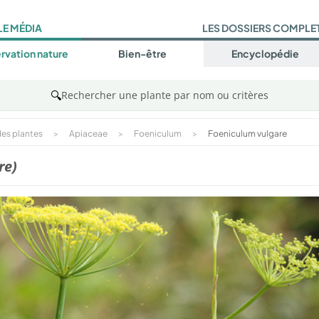
LE MÉDIA
LES DOSSIERS COMPLE
rvation nature
Bien-être
Encyclopédie
🔍
Rechercher une plante par nom ou critères
es plantes
>
Apiaceae
>
Foeniculum
>
Foeniculum vulgare
re)