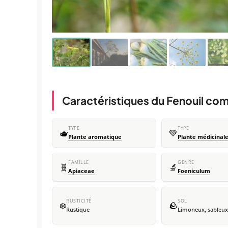
Caractéristiques du Fenouil c
TYPE
TYPE
🫖
💚
Plante aromatique
Plante médicinal
FAMILLE
GENRE
🧬
🔬
Apiaceae
Foeniculum
RUSTICITÉ
SOL
❄️
🪨
Rustique
Limoneux, sableux