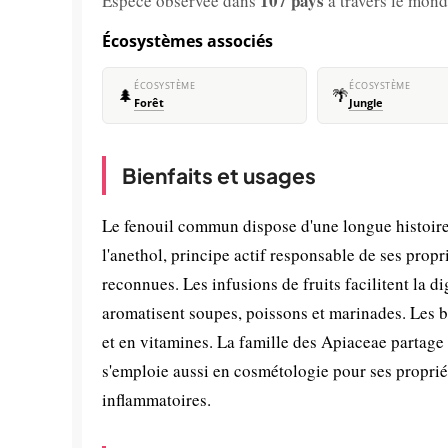
107 pays
Espèce observée dans
à travers le mond
Écosystèmes associés
ÉCOSYSTÈME
ÉCOSYSTÈME
🌲
🌴
Forêt
Jungle
Bienfaits et usages
Le fenouil commun dispose d'une longue histoire d
l'anethol, principe actif responsable de ses prop
reconnues. Les infusions de fruits facilitent la d
aromatisent soupes, poissons et marinades. Les bu
et en vitamines. La famille des Apiaceae partage
s'emploie aussi en cosmétologie pour ses propriét
inflammatoires.