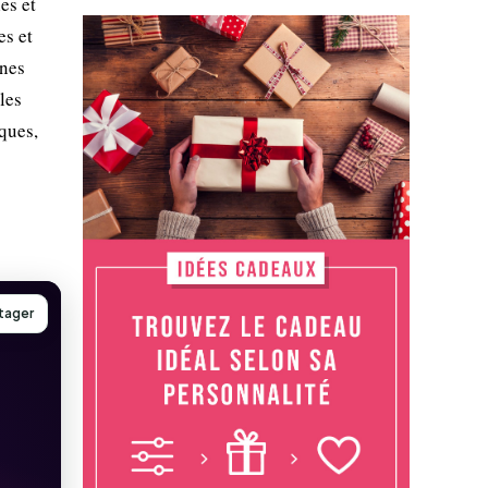
es et
es et
ones
les
ques,