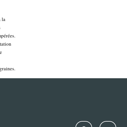
 la
s
mpérées.
tation
e
graines.