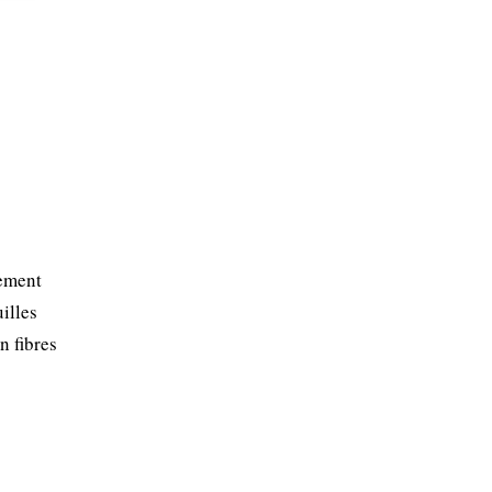
lement
uilles
n fibres