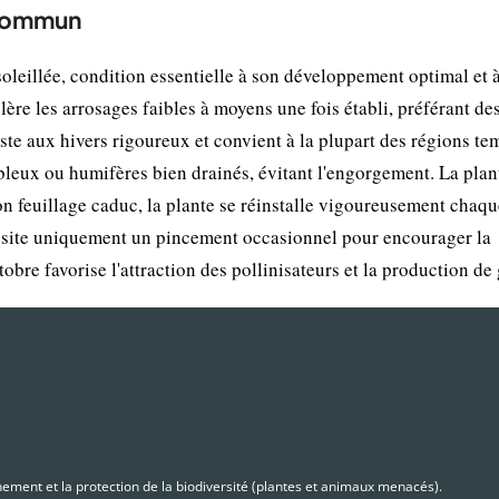
 commun
oleillée, condition essentielle à son développement optimal et à
ère les arrosages faibles à moyens une fois établi, préférant de
ste aux hivers rigoureux et convient à la plupart des régions te
ableux ou humifères bien drainés, évitant l'engorgement. La plan
n feuillage caduc, la plante se réinstalle vigoureusement chaqu
cessite uniquement un pincement occasionnel pour encourager la
obre favorise l'attraction des pollinisateurs et la production de 
nnement et la protection de la biodiversité (plantes et animaux menacés).