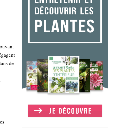
pouvant
dégagent
dans de
,
Ses