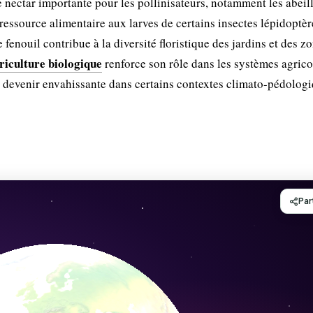
e nectar importante pour les pollinisateurs, notamment les abeill
essource alimentaire aux larves de certains insectes lépidoptèr
 fenouil contribue à la diversité floristique des jardins et des z
griculture biologique
renforce son rôle dans les systèmes agrico
t devenir envahissante dans certains contextes climato-pédologi