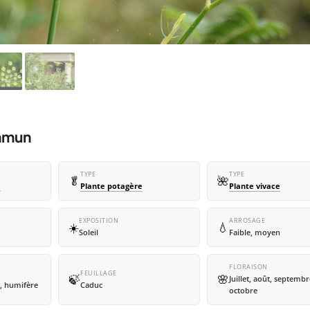
ommun
TYPE
TYPE
🥬
🌺
e
Plante potagère
Plante vivace
EXPOSITION
ARROSAGE
☀️
💧
Soleil
Faible, moyen
FLORAISON
FEUILLAGE
🍃
🌸
Juillet, août, septembr
, humifère
Caduc
octobre