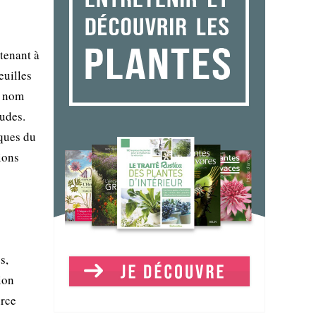
tenant à
euilles
n nom
audes.
iques du
ions
s,
ion
urce