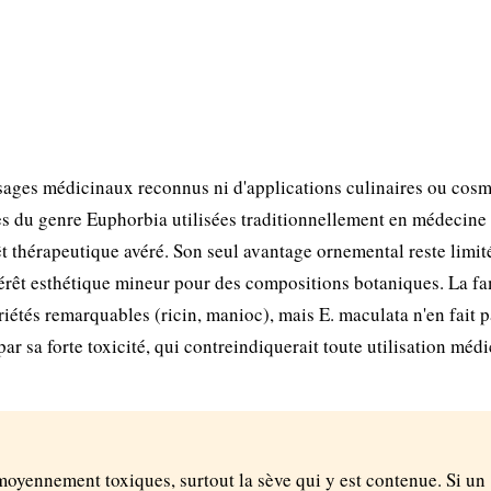
usages médicinaux reconnus ni d'applications culinaires ou cos
s du genre Euphorbia utilisées traditionnellement en médecine
êt thérapeutique avéré. Son seul avantage ornemental reste limit
ntérêt esthétique mineur pour des compositions botaniques. La fa
étés remarquables (ricin, manioc), mais E. maculata n'en fait p
par sa forte toxicité, qui contreindiquerait toute utilisation méd
 moyennement toxiques, surtout la sève qui y est contenue. Si un