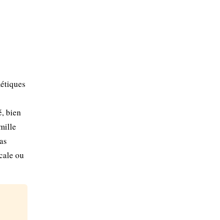
métiques
é, bien
mille
as
icale ou