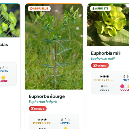
🌻
ANNUELLE
🌲
ARBUSTE
cias
Euphorbia milii
Euphorbia milii
☠️
Toxique

💧
💧
MOYEN
☀️
☀️
☀️
💧

SOLEIL / MI-OMBRE
MOY
JAUNE
❄️
❄️
❄️
GÉLIVE
COUL
Euphorbe épurge
Euphorbia lathyris
☠️
Toxique
☀️
☀️
☀️
💧
💧
💧
PLEIN SOLEIL
MOYEN