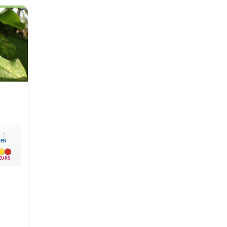

💧
EN
EURS