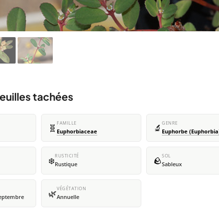
euilles tachées
FAMILLE
GENRE
🧬
🔬
Euphorbiaceae
Euphorbe (Euphorbia
RUSTICITÉ
SOL
❄️
🪨
Rustique
Sableux
VÉGÉTATION
🌿
 septembre
Annuelle