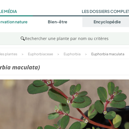
LE MÉDIA
LES DOSSIERS COMPLE
rvation nature
Bien-être
Encyclopédie
🔍
Rechercher une plante par nom ou critères
es plantes
>
Euphorbiaceae
>
Euphorbia
>
Euphorbia maculata
rbia maculata)