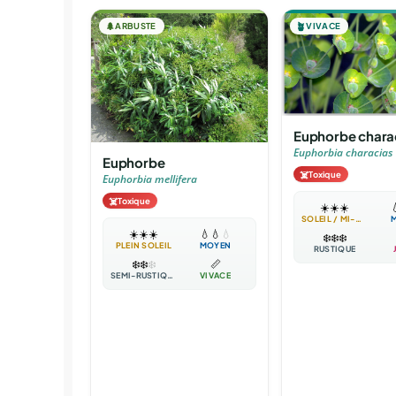
🌲
ARBUSTE
🪴
VIVACE
Euphorbe chara
Euphorbia characias
Euphorbe
☠️
Toxique
Euphorbia mellifera
☠️
Toxique
☀️
☀️
☀️

SOLEIL / MI-OMBRE
☀️
☀️
☀️
💧
💧
💧
❄️
❄️
❄️
PLEIN SOLEIL
MOYEN
RUSTIQUE
❄️
❄️
❄️
📏
SEMI-RUSTIQUE
VIVACE