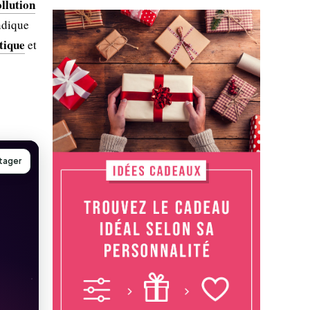
llution
ndique
tique
et