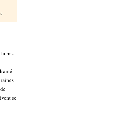
s.
 la mi-
drainé
graines
 de
ivent se