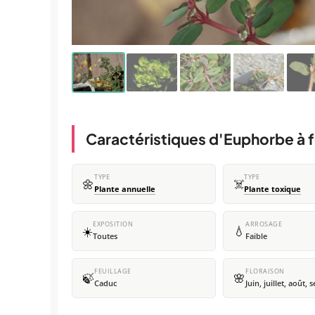
Caractéristiques d'Euphorbe à f
TYPE
TYPE
🌼
☠️
Plante annuelle
Plante toxique
EXPOSITION
ARROSAGE
☀️
💧
Toutes
Faible
FEUILLAGE
FLORAISON
🍃
🌸
Caduc
Juin, juillet, août,